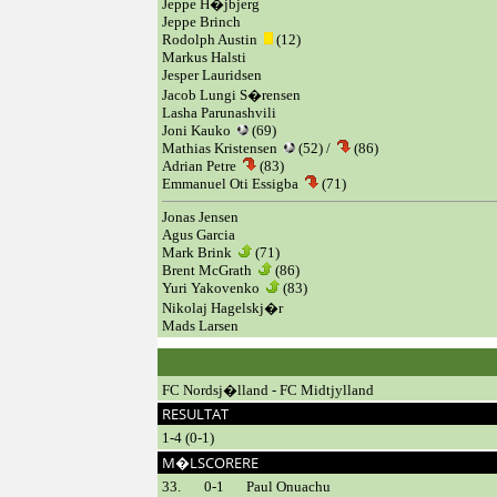
Jeppe H�jbjerg
Jeppe Brinch
Rodolph Austin
(12)
Markus Halsti
Jesper Lauridsen
Jacob Lungi S�rensen
Lasha Parunashvili
Joni Kauko
(69)
Mathias Kristensen
(52) /
(86)
Adrian Petre
(83)
Emmanuel Oti Essigba
(71)
Jonas Jensen
Agus Garcia
Mark Brink
(71)
Brent McGrath
(86)
Yuri Yakovenko
(83)
Nikolaj Hagelskj�r
Mads Larsen
FC Nordsj�lland - FC Midtjylland
RESULTAT
1-4 (0-1)
M�LSCORERE
33.
0-1
Paul Onuachu