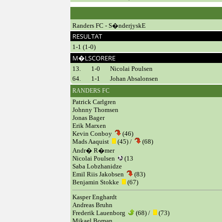
Randers FC - S�nderjyskE
RESULTAT
1-1 (1-0)
M�LSCORERE
13.
1-0
Nicolai Poulsen
64.
1-1
Johan Absalonsen
RANDERS FC
Patrick Carlgren
Johnny Thomsen
Jonas Bager
Erik Marxen
Kevin Conboy
(46)
Mads Aaquist
(45) /
(68)
Andr� R�mer
Nicolai Poulsen
(13
Saba Lobzhanidze
Emil Riis Jakobsen
(83)
Benjamin Stokke
(67)
Kasper Enghardt
Andreas Bruhn
Frederik Lauenborg
(68) /
(73)
Mikael Boman