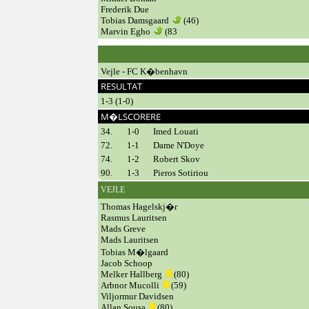
Frederik Due
Tobias Damsgaard
(46)
Marvin Egho
(83
Vejle - FC K�benhavn
RESULTAT
1-3 (1-0)
M�LSCORERE
34.
1-0
Imed Louati
72.
1-1
Dame N'Doye
74.
1-2
Robert Skov
90.
1-3
Pieros Sotiriou
VEJLE
Thomas Hagelskj�r
Rasmus Lauritsen
Mads Greve
Mads Lauritsen
Tobias M�lgaard
Jacob Schoop
Melker Hallberg
(80)
Arbnor Mucolli
(59)
Viljormur Davidsen
Allan Sousa
(80)