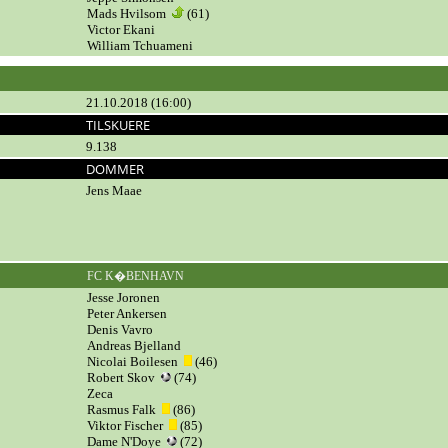
Mads Hvilsom
(61)
Victor Ekani
William Tchuameni
21.10.2018 (16:00)
TILSKUERE
9.138
DOMMER
Jens Maae
FC K�BENHAVN
Jesse Joronen
Peter Ankersen
Denis Vavro
Andreas Bjelland
Nicolai Boilesen
(46)
Robert Skov
(74)
Zeca
Rasmus Falk
(86)
Viktor Fischer
(85)
Dame N'Doye
(72)