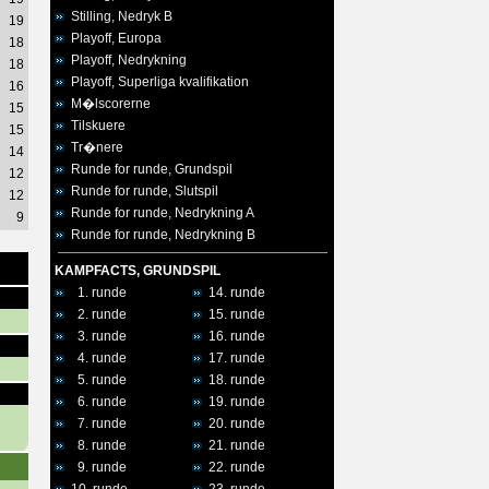
Stilling, Nedryk B
19
Playoff, Europa
18
Playoff, Nedrykning
18
Playoff, Superliga kvalifikation
16
M�lscorerne
15
Tilskuere
15
Tr�nere
14
Runde for runde, Grundspil
12
Runde for runde, Slutspil
12
Runde for runde, Nedrykning A
9
Runde for runde, Nedrykning B
KAMPFACTS, GRUNDSPIL
1. runde
14. runde
2. runde
15. runde
3. runde
16. runde
4. runde
17. runde
5. runde
18. runde
6. runde
19. runde
7. runde
20. runde
8. runde
21. runde
9. runde
22. runde