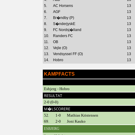
5.
AC Horsens
13
6.
AGF
13
7.
Br�ndby (P)
13
8.
S�nderjyskE
13
9.
FC Nordsj�lland
13
10.
Randers FC
13
11.
OB
13
12.
Vejle (O)
13
13.
Vendsyssel FF (O)
13
14.
Hobro
13
KAMPFACTS
Esbjerg - Hobro
RESULTAT
2-0 (0-0)
M�LSCORERE
52.
1-0
Mathias Kristensen
69.
2-0
Joni Kauko
ESBJERG