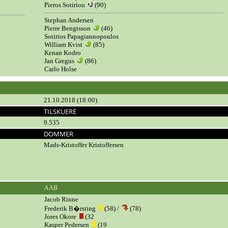
Pieros Sotiriou
(90)
Stephan Andersen
Pierre Bengtsson
(46)
Sotirios Papagiannopoulos
William Kvist
(85)
Kenan Kodro
Jan Gregus
(86)
Carlo Holse
21.10.2018 (18:00)
TILSKUERE
9.535
DOMMER
Mads-Kristoffer Kristoffersen
AAB
Jacob Rinne
Frederik B�rsting
(58) /
(78)
Jores Okore
(32
Kasper Pedersen
(19