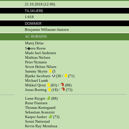
21.10.2018 (12:00)
TILSKUERE
1.618
DOMMER
Benjamin Willaume-Jantzen
AC HORSENS
Matej Delac
S�ren Reese
Mads Juel Andersen
Mathias Nielsen
Peter Nymann
Sivert Heltne Nilsen
Sammy Skytte
(5
Bjarke Jacobsen
(36 /
(71)
Michael Lumb
Mikkel Qvist
(83) /
(88)
Jonas Borring
(18) /
(73)
Lasse Kryger
(88)
Rune Frantsen
Thomas Kortegaard
Sebastian Avanzini
Kasper Junker
(73)
Sonni Nattestad
Kevin Ray Mendoza