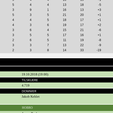
5
4
4
13
18
-5
3
9
1
16
13
+3
5
3
5
21
20
+1
4
4
5
18
17
+1
4
3
6
19
17
+2
3
6
4
15
21
-6
3
5
5
17
16
+1
2
6
5
11
19
-8
3
3
7
13
22
-9
2
3
8
14
33
-19
19.10.2018 (19:00)
TILSKUERE
4.719
DOMMER
Jakob Kehlet
HOBRO