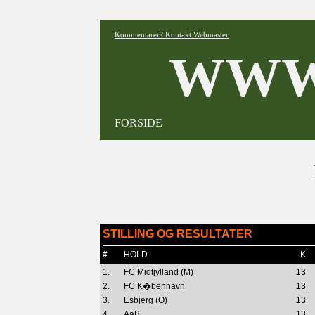
Kommentarer? Kontakt Webmaster
WWW
FORSIDE
STILLING OG RESULTATER
#
HOLD
K
1.
FC Midtjylland (M)
13
2.
FC K�benhavn
13
3.
Esbjerg (O)
13
4.
AaB
13