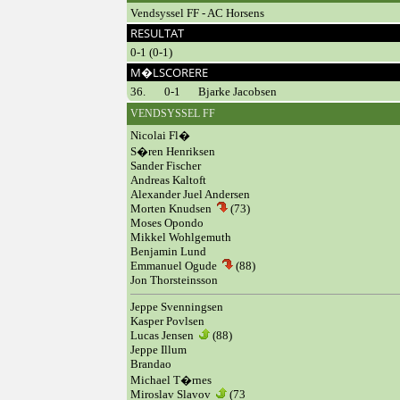
Vendsyssel FF - AC Horsens
RESULTAT
0-1 (0-1)
M�LSCORERE
36.
0-1
Bjarke Jacobsen
VENDSYSSEL FF
Nicolai Fl�
S�ren Henriksen
Sander Fischer
Andreas Kaltoft
Alexander Juel Andersen
Morten Knudsen
(73)
Moses Opondo
Mikkel Wohlgemuth
Benjamin Lund
Emmanuel Ogude
(88)
Jon Thorsteinsson
Jeppe Svenningsen
Kasper Povlsen
Lucas Jensen
(88)
Jeppe Illum
Brandao
Michael T�rnes
Miroslav Slavov
(73