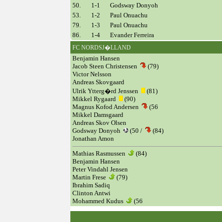
50.
1-1
Godsway Donyoh
53.
1-2
Paul Onuachu
79.
1-3
Paul Onuachu
86.
1-4
Evander Ferreira
FC NORDSJ�LLAND
Benjamin Hansen
Jacob Steen Christensen
(79)
Victor Nelsson
Andreas Skovgaard
Ulrik Ytterg�rd Jenssen
(81)
Mikkel Rygaard
(90)
Magnus Kofod Andersen
(56
Mikkel Damsgaard
Andreas Skov Olsen
Godsway Donyoh
(50 /
(84)
Jonathan Amon
Mathias Rasmussen
(84)
Benjamin Hansen
Peter Vindahl Jensen
Martin Frese
(79)
Ibrahim Sadiq
Clinton Antwi
Mohammed Kudus
(56