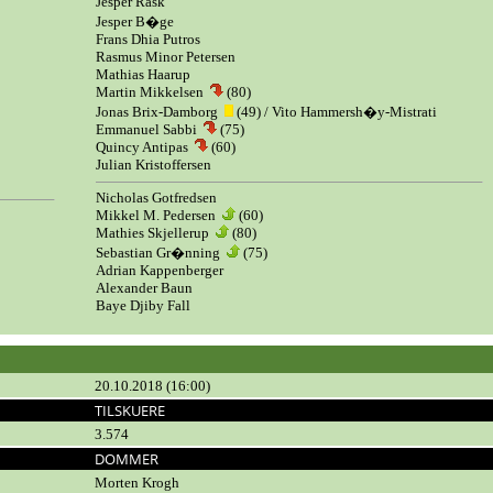
Jesper Rask
Jesper B�ge
Frans Dhia Putros
Rasmus Minor Petersen
Mathias Haarup
Martin Mikkelsen
(80)
Jonas Brix-Damborg
(49) / Vito Hammersh�y-Mistrati
Emmanuel Sabbi
(75)
Quincy Antipas
(60)
Julian Kristoffersen
Nicholas Gotfredsen
Mikkel M. Pedersen
(60)
Mathies Skjellerup
(80)
Sebastian Gr�nning
(75)
Adrian Kappenberger
Alexander Baun
Baye Djiby Fall
20.10.2018 (16:00)
TILSKUERE
3.574
DOMMER
Morten Krogh