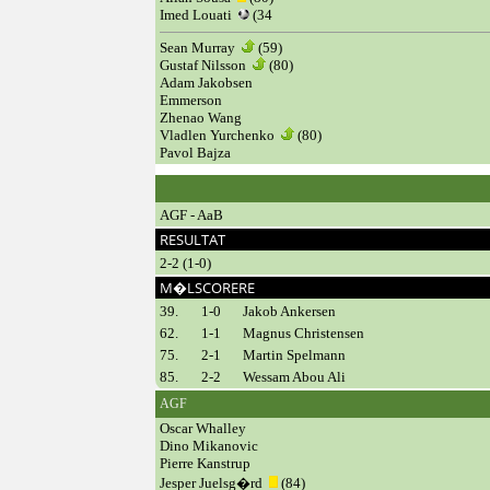
Imed Louati
(34
Sean Murray
(59)
Gustaf Nilsson
(80)
Adam Jakobsen
Emmerson
Zhenao Wang
Vladlen Yurchenko
(80)
Pavol Bajza
AGF - AaB
RESULTAT
2-2 (1-0)
M�LSCORERE
39.
1-0
Jakob Ankersen
62.
1-1
Magnus Christensen
75.
2-1
Martin Spelmann
85.
2-2
Wessam Abou Ali
AGF
Oscar Whalley
Dino Mikanovic
Pierre Kanstrup
Jesper Juelsg�rd
(84)