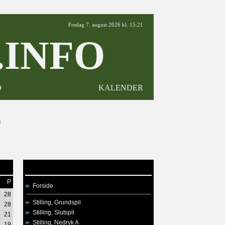
Fredag 7. august 2026 kl. 15:21
INFO
D
KALENDER
9
P
Forside
28
Stilling, Grundspil
28
Stilling, Slutspil
21
Stilling, Nedryk A
19