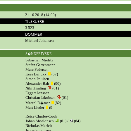
21.10.2018 (14:00)
TILSKUERE
3.523
DOMMER
Michael Johansen
S�NDERJYSKE
Sebastian Mielitz
Stefan Gartenmann
Marc Pedersen
Kees Luijckx
(67)
Simon Poulsen
Alexander Bah
(90)
Niki Zimling
(61)
Eggert Jonsson
Christian Jakobsen
(61)
Marcel R�mer
(82)
Mart Lieder
(9
Reice Charles-Cook
Johan Absalonsen
(61) /
(64)
Nicholas Marfelt
Jeppe Simonsen