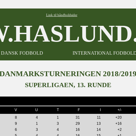
Link til håndboldsider
.HASLUND.
DANSK FODBOLD
INTERNATIONAL FODBOL
DANMARKSTURNERINGEN 2018/201
SUPERLIGAEN, 13. RUNDE
V
U
T
F
I
+/-
8
4
1
31
11
+20
9
1
3
29
13
+16
6
3
4
16
14
+2
5
4
4
16
15
+1