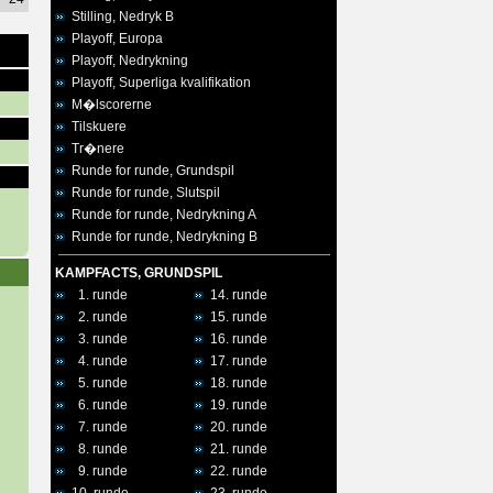
Stilling, Nedryk B
Playoff, Europa
Playoff, Nedrykning
Playoff, Superliga kvalifikation
M�lscorerne
Tilskuere
Tr�nere
Runde for runde, Grundspil
Runde for runde, Slutspil
Runde for runde, Nedrykning A
Runde for runde, Nedrykning B
KAMPFACTS, GRUNDSPIL
1. runde
14. runde
2. runde
15. runde
3. runde
16. runde
4. runde
17. runde
5. runde
18. runde
6. runde
19. runde
7. runde
20. runde
8. runde
21. runde
9. runde
22. runde