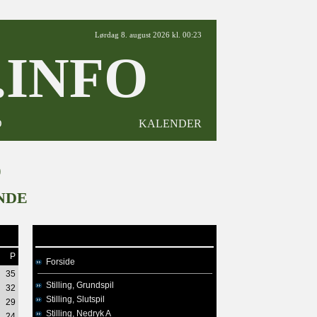
Lørdag 8. august 2026 kl. 00:23
INFO
D
KALENDER
9
NDE
P
Forside
35
Stilling, Grundspil
32
Stilling, Slutspil
29
Stilling, Nedryk A
24