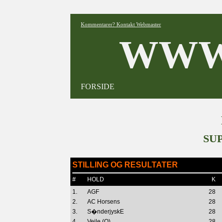
Kommentarer? Kontakt Webmaster
WWW
FORSIDE
SU
STILLING OG RESULTATER
#
HOLD
K
1.
AGF
28
2.
AC Horsens
28
3.
S�nderjyskE
28
4.
Vejle (O)
28