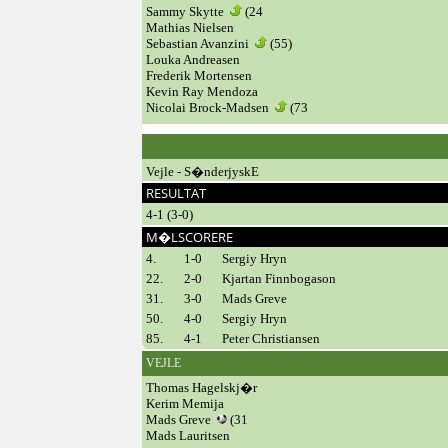
Sammy Skytte
(24
Mathias Nielsen
Sebastian Avanzini
(55)
Louka Andreasen
Frederik Mortensen
Kevin Ray Mendoza
Nicolai Brock-Madsen
(73
Vejle - S�nderjyskE
RESULTAT
4-1 (3-0)
M�LSCORERE
4.
1-0
Sergiy Hryn
22.
2-0
Kjartan Finnbogason
31.
3-0
Mads Greve
50.
4-0
Sergiy Hryn
85.
4-1
Peter Christiansen
VEJLE
Thomas Hagelskj�r
Kerim Memija
Mads Greve
(31
Mads Lauritsen