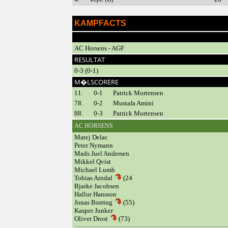
KAMPFACTS
AC Horsens - AGF
RESULTAT
0-3 (0-1)
M�LSCORERE
11.
0-1
Patrick Mortensen
78.
0-2
Mustafa Amini
88.
0-3
Patrick Mortensen
AC HORSENS
Matej Delac
Peter Nymann
Mads Juel Andersen
Mikkel Qvist
Michael Lumb
Tobias Arndal
(24
Bjarke Jacobsen
Hallur Hansson
Jonas Borring
(55)
Kasper Junker
Oliver Drost
(73)