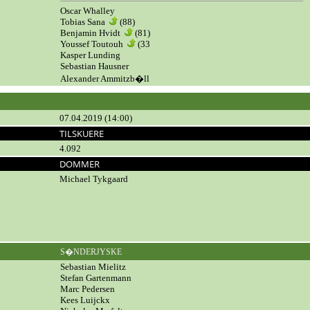
Oscar Whalley
Tobias Sana
(88)
Benjamin Hvidt
(81)
Youssef Toutouh
(33
Kasper Lunding
Sebastian Hausner
Alexander Ammitzb�ll
07.04.2019 (14:00)
TILSKUERE
4.092
DOMMER
Michael Tykgaard
S�NDERJYSKE
Sebastian Mielitz
Stefan Gartenmann
Marc Pedersen
Kees Luijckx