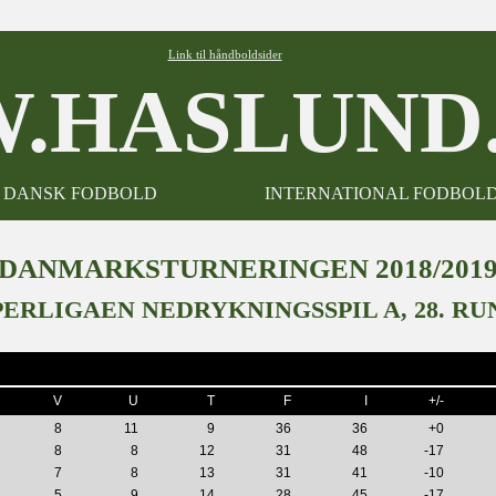
Link til håndboldsider
.HASLUND.
DANSK FODBOLD
INTERNATIONAL FODBOL
DANMARKSTURNERINGEN 2018/201
PERLIGAEN NEDRYKNINGSSPIL A, 28. RU
V
U
T
F
I
+/-
8
11
9
36
36
+0
8
8
12
31
48
-17
7
8
13
31
41
-10
5
9
14
28
45
-17