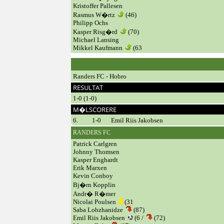
Kristoffer Pallesen
Rasmus W�rtz
(46)
Philipp Ochs
Kasper Risg�rd
(70)
Michael Lansing
Mikkel Kaufmann
(63
Randers FC - Hobro
RESULTAT
1-0 (1-0)
M�LSCORERE
6.
1-0
Emil Riis Jakobsen
RANDERS FC
Patrick Carlgren
Johnny Thomsen
Kasper Enghardt
Erik Marxen
Kevin Conboy
Bj�rn Kopplin
Andr� R�mer
Nicolai Poulsen
(31
Saba Lobzhanidze
(87)
Emil Riis Jakobsen
(6 /
(72)