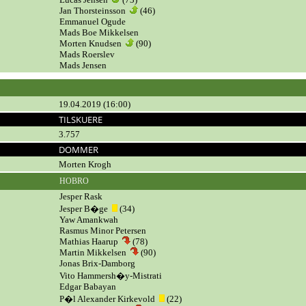
Jan Thorsteinsson
(46)
Emmanuel Ogude
Mads Boe Mikkelsen
Morten Knudsen
(90)
Mads Roerslev
Mads Jensen
19.04.2019 (16:00)
TILSKUERE
3.757
DOMMER
Morten Krogh
HOBRO
Jesper Rask
Jesper B�ge
(34)
Yaw Amankwah
Rasmus Minor Petersen
Mathias Haarup
(78)
Martin Mikkelsen
(90)
Jonas Brix-Damborg
Vito Hammersh�y-Mistrati
Edgar Babayan
P�l Alexander Kirkevold
(22)