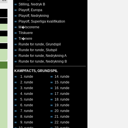
Stilling, Nedryk B
Playoff, Europa
Playoff, Nedrykning
Playoff, Superliga kvalifikation
M�lscorerne
Tilskuere
Tr�nere
Runde for runde, Grundspil
Runde for runde, Slutspil
Runde for runde, Nedrykning A
Runde for runde, Nedrykning B
KAMPFACTS, GRUNDSPIL
1. runde
14. runde
2. runde
15. runde
3. runde
16. runde
4. runde
17. runde
5. runde
18. runde
6. runde
19. runde
7. runde
20. runde
8. runde
21. runde
9. runde
22. runde