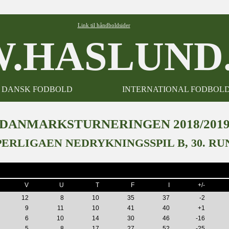
Link til håndboldsider
.HASLUND.
DANSK FODBOLD
INTERNATIONAL FODBOL
DANMARKSTURNERINGEN 2018/201
PERLIGAEN NEDRYKNINGSSPIL B, 30. RU
V
U
T
F
I
+/-
12
8
10
35
37
-2
9
11
10
41
40
+1
6
10
14
30
46
-16
5
8
17
27
52
-25