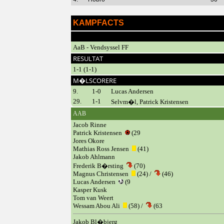
KAMPFACTS
AaB - Vendsyssel FF
RESULTAT
1-1 (1-1)
M�LSCORERE
9.
1-0
Lucas Andersen
29.
1-1
Selvm�l, Patrick Kristensen
AAB
Jacob Rinne
Patrick Kristensen
(29
Jores Okore
Mathias Ross Jensen
(41)
Jakob Ahlmann
Frederik B�rsting
(70)
Magnus Christensen
(24) /
(46)
Lucas Andersen
(9
Kasper Kusk
Tom van Weert
Wessam Abou Ali
(58) /
(63
Jakob Bl�bjerg