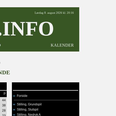
Lørdag 8. august 2026 kl. 20:16
INFO
D
KALENDER
9
NDE
P
Forside
44
Stilling, Grundspil
38
Stilling, Slutspil
28
Stilling, Nedryk A
23