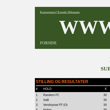
Kommentarer? Kontakt Webmaster
WWW
FORSIDE
SU
STILLING OG RESULTATER
#
HOLD
K
1.
Randers FC
30
2.
AaB
30
3.
Vendsyssel FF (O)
30
4.
Hobro
30