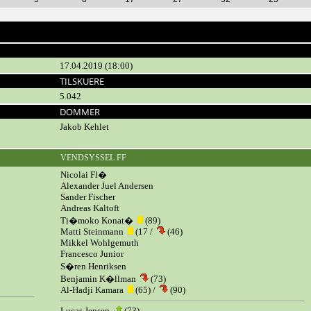
17.04.2019 (18:00)
TILSKUERE
5.042
DOMMER
Jakob Kehlet
VENDSYSSEL FF
Nicolai Fl�
Alexander Juel Andersen
Sander Fischer
Andreas Kaltoft
Ti�moko Konat�
(89)
Matti Steinmann
(17 /
(46)
Mikkel Wohlgemuth
Francesco Junior
S�ren Henriksen
Benjamin K�llman
(73)
Al-Hadji Kamara
(65) /
(90)
Lucas Jensen
(73)