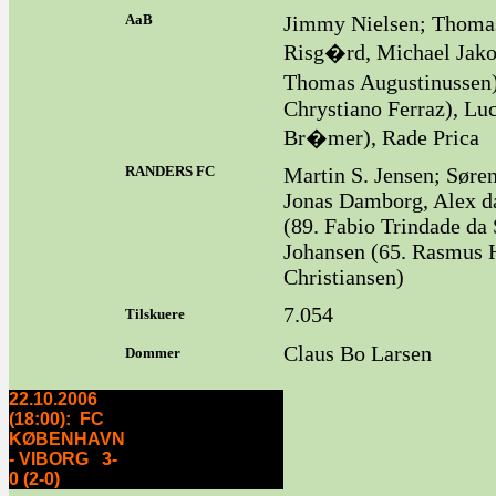
AaB
Jimmy Nielsen; Thoma
Risg�rd, Michael Jak
Thomas Augustinussen)
Chrystiano Ferraz), Luc
Br�mer), Rade Prica
RANDERS FC
Martin S. Jensen; Søre
Jonas Damborg, Alex d
(89. Fabio Trindade da 
Johansen (65. Rasmus H
Christiansen)
7.054
Tilskuere
Claus Bo Larsen
Dommer
22.10.2006
(18:00): FC
KØBENHAVN
- VIBORG 3-
0 (2-0)