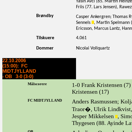
Yasin Avci (65. Martin Heinz
Friis (77. Lars Jensen), Rawe
Brøndby
Casper Ankergren; Thomas Ry
Sennels
, Martin Spelmann 
Ericsson, Marcus Lantz, Hann
Tilskuere
4.061
Dommer
Nicolai Vollquartz
22.10.2006
(15:00): FC
MIDTJYLLAND
- OB 3-0 (3-0)
Målscorere
1-0 Frank Kristensen (7)
Kristensen (17)
FC MIDTJYLLAND
Anders Rasmussen; Kolja
Traor�, Ulrik Lindkvist
Jesper Mikkelsen
, Sim
Thygesen (88. Ayinde La
OB