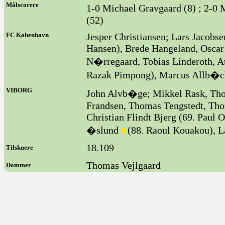
Målscorere
1-0 Michael Gravgaard (8) ; 2-0 
(52)
FC København
Jesper Christiansen; Lars Jacobs
Hansen), Brede Hangeland, Oscar
N�rregaard, Tobias Linderoth, At
Razak Pimpong), Marcus Allb�ck
VIBORG
John Alvb�ge; Mikkel Rask, Tho
Frandsen, Thomas Tengstedt, Tho
Christian Flindt Bjerg (69. Paul 
�slund
(88. Raoul Kouakou), L
18.109
Tilskuere
Thomas Vejlgaard
Dommer