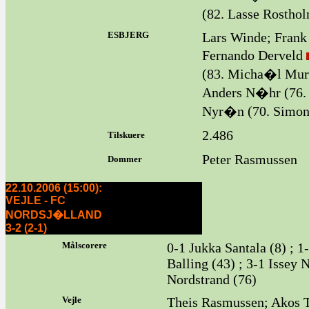
(82. Lasse Rostho
ESBJERG
Lars Winde; Frank 
Fernando Derveld
(83. Micha�l Murc
Anders N�hr (76.
Nyr�n (70. Simon 
2.486
Tilskuere
Peter Rasmussen
Dommer
22.10.2006 (15:00):
VEJLE - FC
NORDSJ�LLAND
3-2 (2-1)
Målscorere
0-1 Jukka Santala (8) ; 1
Balling (43) ; 3-1 Issey
Nordstrand (76)
Vejle
Theis Rasmussen; Akos 