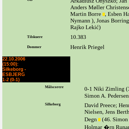
Arkadiusz Onyszko; Jan
Anders Møller Christense
Martin Borre
, Esben Ha
Nymann ), Jonas Borring
Rajko Lekić)
10.383
Tilskuere
Henrik Priegel
Dommer
22.10.2006
(15:00):
Silkeborg -
ESBJERG
1-2 (0-1)
Målscorere
0-1 Niki Zimling (
Simon A. Pedersen
Silkeborg
David Preece; Hen
Nielsen, Jens Berth
Degn
(46. Simon 
Holmar �rn Runars