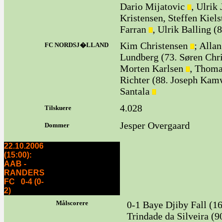
Dario Mijatovic
, Ulrik
Kristensen, Steffen Kiels
Farran
, Ulrik Balling 
Kim Christensen
; Alla
FC NORDSJ�LLAND
Lundberg (73. Søren Chri
Morten Karlsen
, Thoma
Richter (88. Joseph Kam
Santala
4.028
Tilskuere
Jesper Overgaard
Dommer
22.10.2006
(15:00):
AAB -
RANDERS
FC 0-4 (0-
2)
Målscorere
0-1 Baye Djiby Fall (16
Trindade da Silveira (9