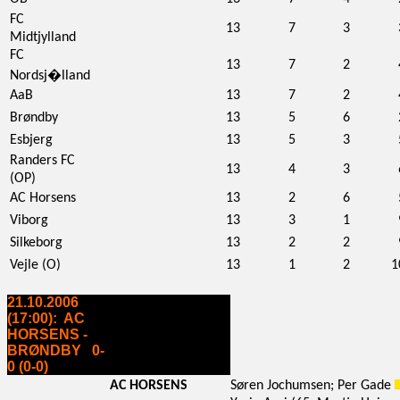
FC
13
7
3
Midtjylland
FC
13
7
2
Nordsj�lland
AaB
13
7
2
Brøndby
13
5
6
Esbjerg
13
5
3
Randers FC
13
4
3
(OP)
AC Horsens
13
2
6
Viborg
13
3
1
Silkeborg
13
2
2
Vejle (O)
13
1
2
1
21.10.2006
(17:00): AC
HORSENS -
BRØNDBY 0-
0 (0-0)
AC HORSENS
Søren Jochumsen; Per Gade