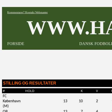
Kommentarer? Kontakt Webmaster
WWW.HA
FORSIDE
DANSK FODBOL
STILLING OG RESULTATER
#
HOLD
K
V
FC
København
13
10
2
(M)
OB
13
7
4