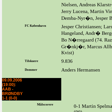
Nielsen, Andreas Klar
Jerry Lucena, Martin V
Demba-Nyr�n, Jesper Be
FC København
Jesper Christiansen; La
Hangeland, Andr� Berg
Bo N�rregaard (74. Raza
Gr�nkj�r, Marcus Allb�
Kvist)
9.836
Tilskuere
Anders Hermansen
Dommer
09.09.2006
(19:00):
AAB -
BRØNDBY
1-1 (0-0)
Målscorere
0-1 Martin Spelma