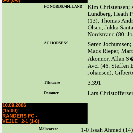
0-0 (0-0)
Kim Christensen; 
FC NORDSJ�LLAND
Lundberg, Heath P
(13), Thomas Andr
Olsen, Jukka Sant
Nordstrand (80. 
AC HORSENS
Søren Jochumsen;
Mads Rieper, Mart
Akonnor, Allan S
Avci (46. Steffen
Johansen), Gilber
3.391
Tilskuere
Lars Christofferse
Dommer
10.09.2006
(15:00):
RANDERS FC -
VEJLE 2-1 (1-0)
Målscorere
1-0 Issah Ahmed (14) 