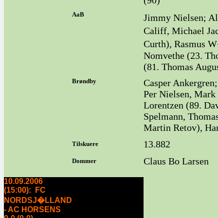
(90)
AaB
Jimmy Nielsen; Al
Califf, Michael J
Curth), Rasmus W�
Nomvethe (23. Tho
(81. Thomas Augus
Brøndby
Casper Ankergren;
Per Nielsen, Mark
Lorentzen (89. Da
Spelmann, Thomas 
Martin Retov), Ha
13.882
Tilskuere
Claus Bo Larsen
Dommer
10.09.2006
(15:00): FC
NORDSJ�LLAND
- AC HORSENS