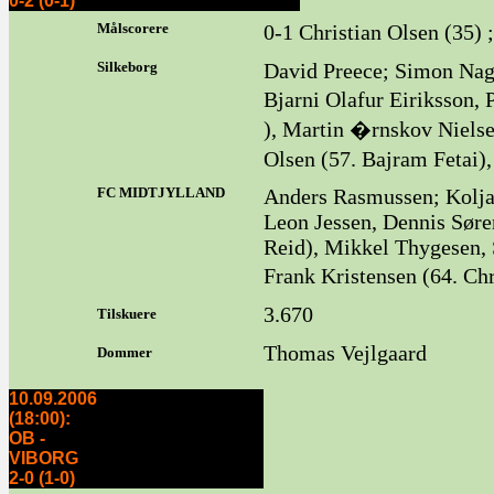
0-2 (0-1)
Målscorere
0-1 Christian Olsen (35)
Silkeborg
David Preece; Simon Nag
Bjarni Olafur Eiriksson
), Martin �rnskov Nielse
Olsen (57. Bajram Fetai
FC MIDTJYLLAND
Anders Rasmussen; Kolja 
Leon Jessen, Dennis Søre
Reid), Mikkel Thygesen, 
Frank Kristensen (64. Ch
3.670
Tilskuere
Thomas Vejlgaard
Dommer
10.09.2006
(18:00):
OB -
VIBORG
2-0 (1-0)