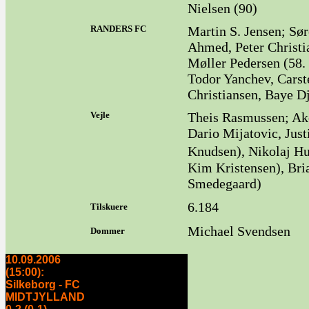
Nielsen (90)
RANDERS FC
Martin S. Jensen; Sør
Ahmed, Peter Christi
Møller Pedersen (58.
Todor Yanchev, Carste
Christiansen, Baye Dj
Vejle
Theis Rasmussen; Ako
Dario Mijatovic, Jus
Knudsen), Nikolaj Hu
Kim Kristensen), Bri
Smedegaard)
6.184
Tilskuere
Michael Svendsen
Dommer
10.09.2006
(15:00):
Silkeborg - FC
MIDTJYLLAND