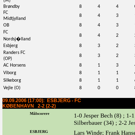
(M)
Brøndby
8
4
4
FC
8
4
3
Midtjylland
OB
8
4
3
FC
8
4
2
Nordsj�lland
Esbjerg
8
3
2
Randers FC
8
3
2
(OP)
AC Horsens
8
1
3
Viborg
8
1
1
Silkeborg
8
1
1
Vejle (O)
8
0
0
09.09.2006 (17:00): ESBJERG - FC
KØBENHAVN 2-2 (2-2)
Målscorere
1-0 Jesper Bech (8) ; 1
Silberbauer (34) ; 2-2 J
ESBJERG
Lars Winde; Frank Hansen