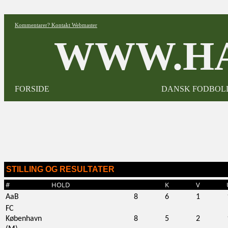
Kommentarer? Kontakt Webmaster
WWW.HA
FORSIDE
DANSK FODBOL
STILLING OG RESULTATER
#
HOLD
K
V
AaB
8
6
1
FC
København
8
5
2