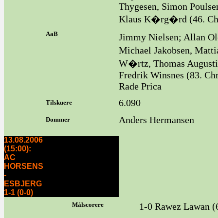
Thygesen, Simon Poulsen
Klaus K�rg�rd (46. Chr
AaB
Jimmy Nielsen; Allan Ol
Michael Jakobsen, Matti
W�rtz, Thomas August
Fredrik Winsnes (83. Ch
Rade Prica
6.090
Tilskuere
Anders Hermansen
Dommer
13.08.2006
(15:00):
AC
HORSENS
-
ESBJERG
1-1 (0-0)
Målscorere
1-0 Rawez Lawan (6