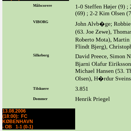
Målscorere
1-0 Steffen Højer (9) ;
(69) ; 2-2 Kim Olsen (
VIBORG
John Alvb�ge; Robbie
(63. Joe Zewe), Thomas
Roberto Mota), Martin
Flindt Bjerg), Christop
Silkeborg
David Preece, Simon Na
Bjarni Olafur Eiriksso
Michael Hansen (53. T
Olsen), H�rdur Sveins
3.851
Tilskuere
Henrik Priegel
Dommer
13.08.2006
(18:00): FC
KØBENHAVN
- OB 1-1 (0-1)