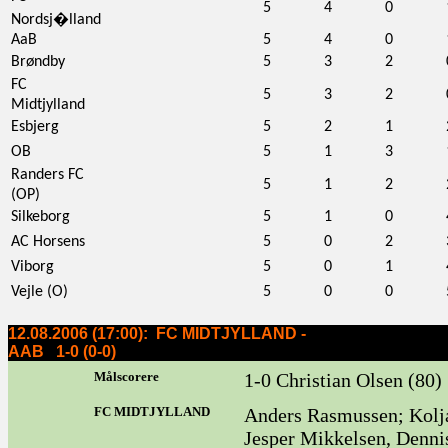
5
4
0
Nordsj�lland
AaB
5
4
0
Brøndby
5
3
2
FC
5
3
2
Midtjylland
Esbjerg
5
2
1
OB
5
1
3
Randers FC
5
1
2
(OP)
Silkeborg
5
1
0
AC Horsens
5
0
2
Viborg
5
0
1
Vejle (O)
5
0
0
12.08.2006 (17:00): FC MIDTJYLLAND -
AAB 1-0 (0-0)
Målscorere
1-0 Christian Olsen (80)
FC MIDTJYLLAND
Anders Rasmussen; Kolja
Jesper Mikkelsen, Denni