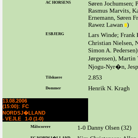
AC HORSENS
Søren Jochumsen; 
Rasmus Marvits, Ka
Ernemann, Søren Fri
Rawez Lawan
)
ESBJERG
Lars Winde; Frank
Christian Nielsen,
Simon A. Pedersen),
Jørgensen), Martin
Njogu-Nyr�n, Jesp
2.853
Tilskuere
Henrik N. Kragh
Dommer
13.08.2006
(15:00): FC
NORDSJ�LLAND
- VEJLE 1-0 (1-0)
Målscorere
1-0 Danny Olsen (32)
FC NORDSJ�LLAND