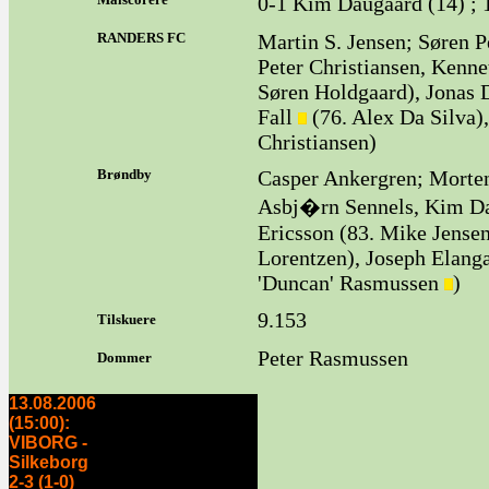
0-1 Kim Daugaard (14) ; 1
RANDERS FC
Martin S. Jensen; Søren P
Peter Christiansen, Kenne
Søren Holdgaard), Jonas 
Fall
(76. Alex Da Silva),
Christiansen)
Brøndby
Casper Ankergren; Morte
Asbj�rn Sennels, Kim D
Ericsson (83. Mike Jense
Lorentzen), Joseph Elanga
'Duncan' Rasmussen
)
9.153
Tilskuere
Peter Rasmussen
Dommer
13.08.2006
(15:00):
VIBORG -
Silkeborg
2-3 (1-0)