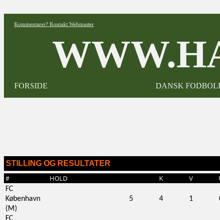
Kommentarer? Kontakt Webmaster
WWW.HA
FORSIDE
DANSK FODBOL
STILLING OG RESULTATER
#
HOLD
K
V
FC
København
5
4
1
(M)
FC