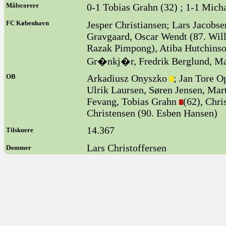
Målscorere
0-1 Tobias Grahn (32) ; 1-1 Mich
FC København
Jesper Christiansen; Lars Jacobs
Gravgaard, Oscar Wendt (87. Will
Razak Pimpong), Atiba Hutchinso
Gr�nkj�r, Fredrik Berglund, M
OB
Arkadiusz Onyszko
; Jan Tore 
Ulrik Laursen, Søren Jensen, Mar
Fevang, Tobias Grahn
(62), Chri
Christensen (90. Esben Hansen)
14.367
Tilskuere
Lars Christoffersen
Dommer