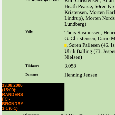
Kim Christensen; Allan 
Heath Pearce, Søren Kr
Kristensen, Morten Kar
Lindrup), Morten Nordst
Lundberg)
Vejle
Theis Rasmussen; Henr
G. Christensen, Dario 
, Søren Pallesen (46.
Ulrik Balling (73. Jespe
Nielsen)
3.058
Tilskuere
Henning Jensen
Dommer
13.08.2006
(15:00):
RANDERS
FC -
BRØNDBY
1-1 (0-1)
Målscorere