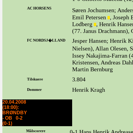
AC HORSENS
Søren Jochumsen; Anders
Emil Petersen
, Joseph 
Lodberg
, Henrik Hans
(77. Janus Drachmann), 
Jesper Hansen; Henrik Ki
FC NORDSJ�LLAND
Nielsen), Allan Olesen,
Issey Nakajima-Farran (
Kristensen, Andreas Dahl
Martin Bernburg
3.804
Tilskuere
Henrik Kragh
Dommer
20.04.2008
(18:00):
BRØNDBY
- OB 0-2
(0-1)
Målscorere
0-1 Hans Henrik Andreasen