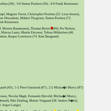
llins (30) ; 3-0 Simon Poulsen (50) ; 4-0 Frank Kristensen
mpl, Magnus Troest, Christopher Poulsen (52. Leon Jessen),
ore Oluwafemi, Mikkel Thygesen, Simon Poulsen (72.
ank Kristensen
3. Morten Rasmussen), Thomas Rytter
(69), Per Nielsen,
, Marcus Lantz, Martin Ericsson, Tobias Mikkelsen (46.
adsen, Kasper Lorentzen (74. Kim Daugaard)
gaard (45) ; 1-2 Peter Graulund (67) ; 2-2 Micha�l Murcy (87)
gensen, Nicolai Høgh, Fernando Derveld, Micha�l Murcy,
 Onstad), Niki Zimling, Martin Vingaard (58. Anders N�hr),
 Jesper Lange)