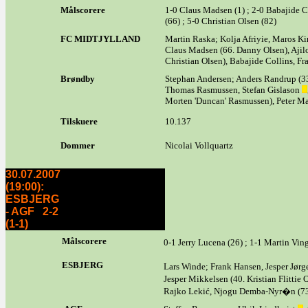
Målscorere
1-0 Claus Madsen (1) ; 2-0 Babajide Co
(66) ; 5-0 Christian Olsen (82)
FC MIDTJYLLAND
Martin Raska; Kolja Afriyie, Maros Ki
Claus Madsen (66. Danny Olsen), Ajil
Christian Olsen), Babajide Collins, Fr
Brøndby
Stephan Andersen; Anders Randrup (3
Thomas Rasmussen, Stefan Gislason
Morten 'Duncan' Rasmussen), Peter M
Tilskuere
10.137
Dommer
Nicolai Vollquartz
30.07.2007
(19:00):
ESBJERG
- AGF 2-2
(1-1)
Målscorere
0-1 Jerry Lucena (26) ; 1-1 Martin Vin
ESBJERG
Lars Winde; Frank Hansen, Jesper Jør
Jesper Mikkelsen (40. Kristian Flittie
Rajko Lekić, Njogu Demba-Nyr�n (73.