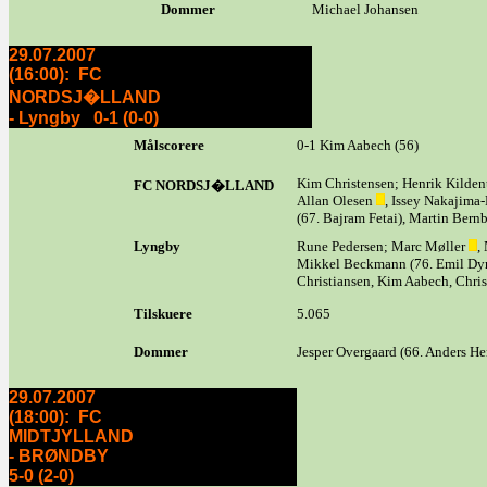
Dommer
Michael Johansen
29.07.2007
(16:00): FC
NORDSJ�LLAND
- Lyngby 0-1 (0-0)
Målscorere
0-1 Kim Aabech (56)
Kim Christensen; Henrik Kildent
FC NORDSJ�LLAND
Allan Olesen
, Issey Nakajima
(67. Bajram Fetai), Martin Bern
Lyngby
Rune Pedersen; Marc Møller
,
Mikkel Beckmann (76. Emil Dyre
Christiansen, Kim Aabech, Chri
Tilskuere
5.065
Dommer
Jesper Overgaard (66. Anders H
29.07.2007
(18:00): FC
MIDTJYLLAND
- BRØNDBY
5-0 (2-0)