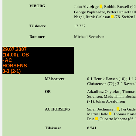
VIBORG
John Alvb�ge
; Robbie Russell (6
George Popkhadze, Petter Furuseth O
Nagel, Rurik Gislason
(76. Steffen 
Tilskuere
12.337
Dommer
Michael Svendsen
29.07.2007
(14:00): OB
- AC
HORSENS
3-3 (2-1)
Målscorere
0-1 Henrik Hansen (10) ; 1-1 C
Christensen (72) ; 3-2 Rawez
OB
Arkadiusz Onyszko ; Thomas
Sørensen, Mads Timm, Bechar
(71), Johan Absalonsen
AC HORSENS
Søren Jochumsen
; Per Gade
Martin Halle
, Thomas Kort
Friis
, Gilberto Macena (86
Tilskuere
6.541