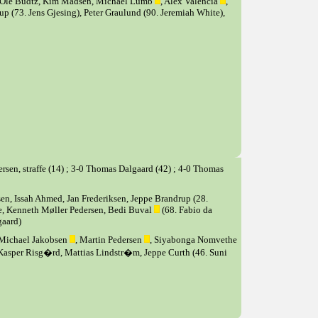
 Ole Budtz, Kim Madsen, Michael Lumb
, Alex Valencia
,
up (73. Jens Gjesing), Peter Graulund (90. Jeremiah White),
rsen, straffe (14) ; 3-0 Thomas Dalgaard (42) ; 4-0 Thomas
sen, Issah Ahmed, Jan Frederiksen, Jeppe Brandrup (28.
e, Kenneth Møller Pedersen, Bedi Buval
(68. Fabio da
gaard)
 Michael Jakobsen
, Martin Pedersen
, Siyabonga Nomvethe
 Kasper Risg�rd, Mattias Lindstr�m, Jeppe Curth (46. Suni