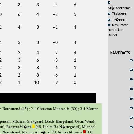
1
8
3
+5
6
M�lscorerne
Tilskuere
0
6
4
+2
5
Tr�nere
Resultater
1
4
3
+1
4
runde for
runde
1
3
3
+0
4
1
2
4
-2
4
KAMPFACTS
2
3
6
-3
1
2
2
8
-6
1
2
2
8
-6
1
3
1
10
-9
0
 Nordstrand (45) ; 2-1 Christian Muomaife (80) ; 3-1 Morten
rgensen, Michael Gravgaard, Brede Hangeland, Oscar Wendt,
son), Rasmus W�rtz
(46. Hjalte Bo N�rregaard), Michael
n Nordstrand, Marcus Allb�ck (78. Ailton Almeida
(83))