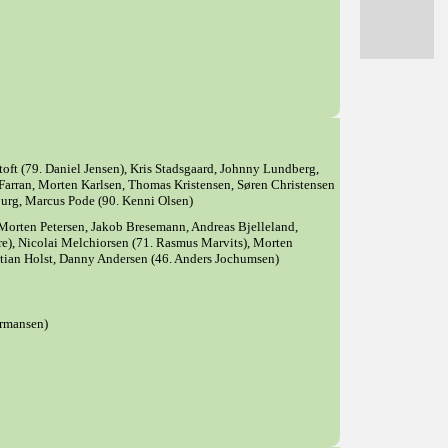
oft (79. Daniel Jensen), Kris Stadsgaard, Johnny Lundberg,
-Farran, Morten Karlsen, Thomas Kristensen, Søren Christensen
burg, Marcus Pode (90. Kenni Olsen)
 Morten Petersen, Jakob Bresemann, Andreas Bjelleland,
), Nicolai Melchiorsen (71. Rasmus Marvits), Morten
stian Holst, Danny Andersen (46. Anders Jochumsen)
ermansen)