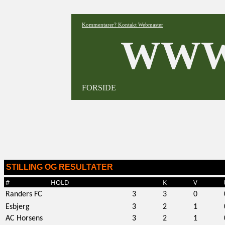
Kommentarer? Kontakt Webmaster
WWW
FORSIDE
STILLING OG RESULTATER
#
HOLD
K
V
Randers FC
3
3
0
Esbjerg
3
2
1
AC Horsens
3
2
1