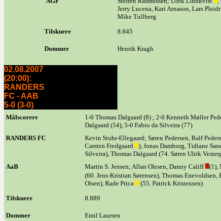
AGF
Steffen Rasmussen; Ulrik Lindkvist
,
Jerry Lucena, Kari Arnason, Lars Pleidr
Mike Tullberg
Tilskuere
8.845
Dommer
Henrik Kragh
02.08.2007
(20:00):
RANDERS
FC - AAB
5-0 (3-0)
Målscorere
1-0 Thomas Dalgaard (8) ; 2-0 Kenneth Møller Pede
Dalgaard (54), 5-0 Fabio da Silveira (77)
RANDERS FC
Kevin Stuhr-Ellegaard; Søren Pedersen, Ralf Peder
Carsten Fredgaard
), Jonas Damborg, Tidiane San
Silveira), Thomas Dalgaard (74. Søren Ulrik Vester
AaB
Martin S. Jensen; Allan Olesen, Danny Califf
(1),
(60. Jens-Kristian Sørensen), Thomas Enevoldsen,
Olsen), Rade Prica
(55. Patrick Kristensen)
Tilskuere
8.889
Dommer
Emil Laursen