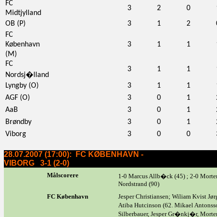
FC
3
2
0
Midtjylland
OB (P)
3
1
2
FC
København
3
1
1
(M)
FC
3
1
1
Nordsj�lland
Lyngby (O)
3
1
1
AGF (O)
3
0
1
AaB
3
0
1
Brøndby
3
0
1
Viborg
3
0
0
28.07.2007 (17:00): FC KØBENHAVN -
VIBORG 3-1 (2-0)
Målscorere
1-0 Marcus Allb�ck (45) ; 2-0 Morten
Nordstrand (90)
FC København
Jesper Christiansen; Wiliam Kvist Jø
Atiba Hutcinson (62. Mikael Antons
Silberbauer, Jesper Gr�nkj�r, Morte