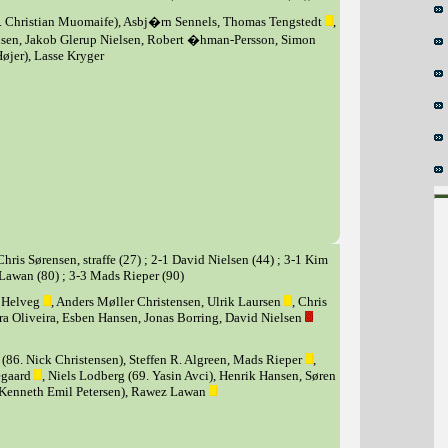
6. Christian Muomaife), Asbj�rn Sennels, Thomas Tengstedt
,
lsen, Jakob Glerup Nielsen, Robert �hman-Persson, Simon
Højer), Lasse Kryger
hris Sørensen, straffe (27) ; 2-1 David Nielsen (44) ; 3-1 Kim
 Lawan (80) ; 3-3 Mads Rieper (90)
 Helveg
, Anders Møller Christensen, Ulrik Laursen
, Chris
a Oliveira, Esben Hansen, Jonas Borring, David Nielsen
 (86. Nick Christensen), Steffen R. Algreen, Mads Rieper
,
egaard
, Niels Lodberg (69. Yasin Avci), Henrik Hansen, Søren
. Kenneth Emil Petersen), Rawez Lawan