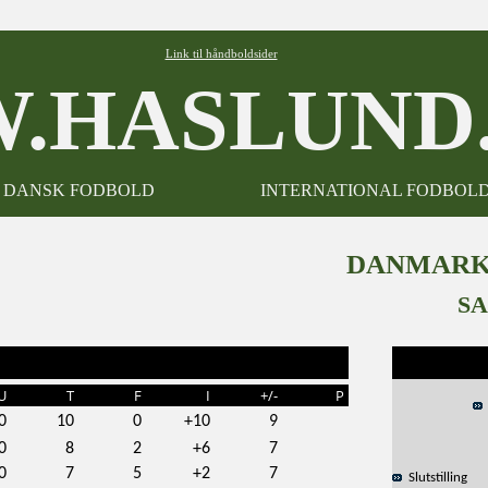
Link til håndboldsider
.HASLUND.
DANSK FODBOLD
INTERNATIONAL FODBOL
DANMARKS
SA
U
T
F
I
+/-
P
0
10
0
+10
9
0
8
2
+6
7
0
7
5
+2
7
Slutstilling