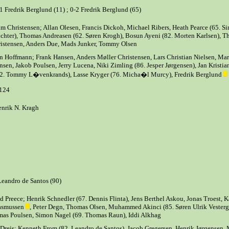
1 Fredrik Berglund (11) ; 0-2 Fredrik Berglund (65)
m Christensen; Allan Olesen, Francis Dickoh, Michael Ribers, Heath Pearce (65. S
chter), Thomas Andreasen (62. Søren Krogh), Bosun Ayeni (82. Morten Karlsen), 
istensen, Anders Due, Mads Junker, Tommy Olsen
n Hoffmann; Frank Hansen, Anders Møller Christensen, Lars Christian Nielsen, Mar
nsen, Jakob Poulsen, Jerry Lucena, Niki Zimling (86. Jesper Jørgensen), Jan Kristia
2. Tommy L�venkrands), Lasse Kryger (76. Micha�l Murcy), Fredrik Berglund
.124
nrik N. Kragh
Leandro de Santos (90)
d Preece; Henrik Schnedler (67. Dennis Flinta), Jens Berthel Askou, Jonas Troest, K
asmussen
, Peter Degn, Thomas Olsen, Muhammed Akinci (85. Søren Ulrik Vesterg
as Poulsen, Simon Nagel (69. Thomas Raun), Iddi Alkhag
Drejs; Kenneth From (82. Leandro de Santos), Jacob Gregersen, Henrik Jørgensen, 