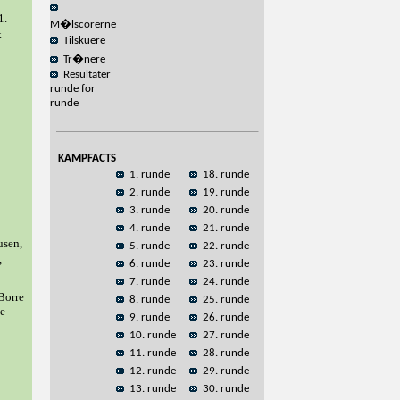
1.
M�lscorerne
k
Tilskuere
Tr�nere
Resultater
runde for
runde
KAMPFACTS
1. runde
18. runde
2. runde
19. runde
3. runde
20. runde
4. runde
21. runde
usen,
5. runde
22. runde
,
6. runde
23. runde
7. runde
24. runde
Borre
8. runde
25. runde
pe
9. runde
26. runde
10. runde
27. runde
11. runde
28. runde
12. runde
29. runde
13. runde
30. runde