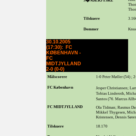
S�NDERJYSKE
Thom
Thom
Tilskuere
3.16
Dommer
Knud
30.10.2005
(17:30): FC
KØBENHAVN -
FC
MIDTJYLLAND
2-0 (0-0)
Målscorere
1-0 Peter Møller (54) ; 2
FC København
Jesper Christiansen; L
Tobias Linderoth, Micha
Santos (76. Marcus Allb
FC MIDTJYLLAND
Ola Tidman; Rasmus Dau
Mikkel Thygesen, Micha
Kristensen, Dennis Søre
Tilskuere
18.170