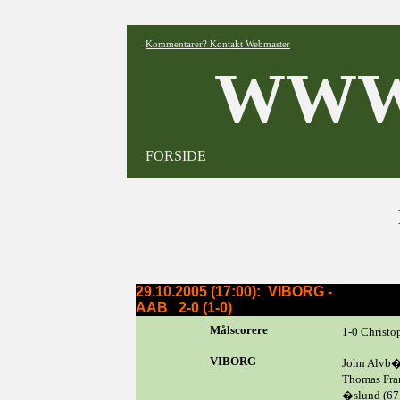
Kommentarer? Kontakt Webmaster
WWW
FORSIDE
29.10.2005 (17:00): VIBORG -
AAB 2-0 (1-0)
Målscorere
1-0 Christo
VIBORG
John Alvb�
Thomas Fr
�slund (67.