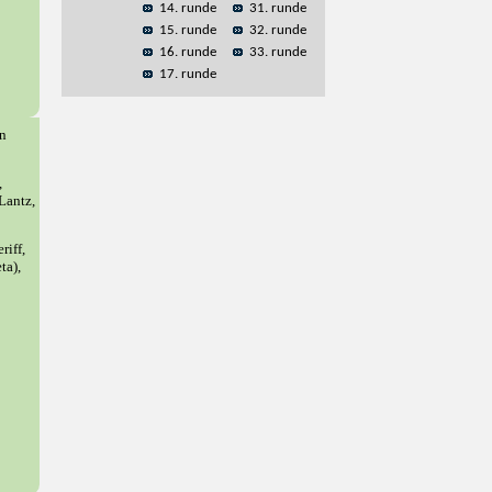
14. runde
31. runde
15. runde
32. runde
16. runde
33. runde
17. runde
an
,
Lantz,
riff,
ta),