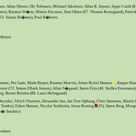
en; Allan Olesen, Ole Tobiasen, Michael Jakobsen, Allan K. Jepsen, Jeppe Curth (8
sen), Rasmus W�rtz, Martin Ericsson, Suni Olsen (67. Thomas Kortegaard), Patric
 (53. Simon Br�mer), Poul H�bertz
ffersen
msen; Per Gade, Mads Rieper, Rasmus Marvits, Johan Byriel Hansen
, Kasper Kla
nner (72. Simon Elbæk Jensen), Allan S�gaard, Søren Friis (46. Steffen Ernemann)
rg, Besart Berisha (88. Lasse Holmgaard)
nyszko; Ulrich Vinzents, Alexander Aas, Jan Tore Ophaug, Chris Sørensen, Martin 
 Tembo), Esben Hansen, Nicolai Stokholm, Jonas Borring
(35), Søren Berg, Mwa
os� Sanabio)
endsen