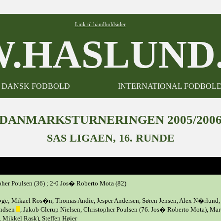
Link til håndboldsider
.HASLUND.
DANSK FODBOLD
INTERNATIONAL FODBOL
DANMARKSTURNERINGEN 2005/200
SAS LIGAEN, 16. RUNDE
pher Poulsen (36) ; 2-0 Jos� Roberto Mota (82)
ge; Mikael Ros�n, Thomas Andie, Jesper Andersen, Søren Jensen, Alex N�rlund,
andsen
, Jakob Glerup Nielsen, Christopher Poulsen (76. Jos� Roberto Mota), Mar
 Mikkel Rask), Steffen Højer