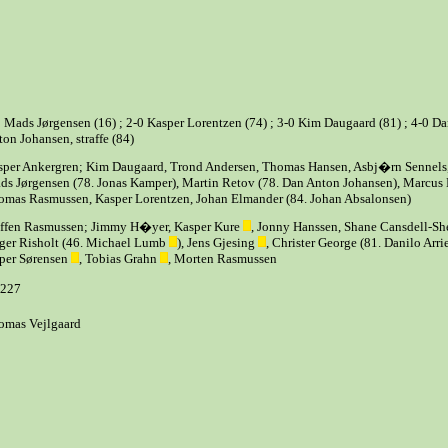
 Mads Jørgensen (16) ; 2-0 Kasper Lorentzen (74) ; 3-0 Kim Daugaard (81) ; 4-0 D
on Johansen, straffe (84)
sper Ankergren; Kim Daugaard, Trond Andersen, Thomas Hansen, Asbj�rn Sennels
ds Jørgensen (78. Jonas Kamper), Martin Retov (78. Dan Anton Johansen), Marcus 
omas Rasmussen, Kasper Lorentzen, Johan Elmander (84. Johan Absalonsen)
effen Rasmussen; Jimmy H�yer, Kasper Kure
, Jonny Hanssen, Shane Cansdell-She
ger Risholt (46. Michael Lumb
), Jens Gjesing
, Christer George (81. Danilo Arrie
sper Sørensen
, Tobias Grahn
, Morten Rasmussen
.227
omas Vejlgaard