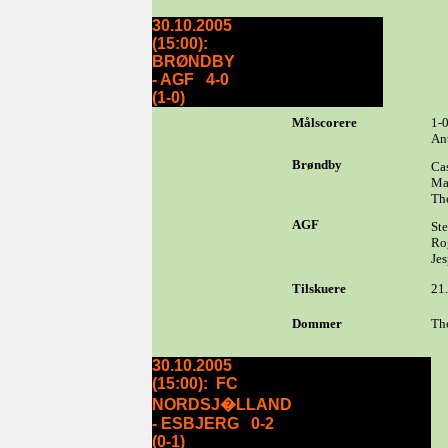
30.10.2005
(15:00):
BRØNDBY
- AGF 4-0
(1-0)
Målscorere
1-0
Ant
Brøndby
Ca
Ma
Th
AGF
St
Ro
Je
Tilskuere
21
Dommer
Th
30.10.2005
(15:00): FC
NORDSJ�LLAND
- ESBJERG 0-2
(0-1)