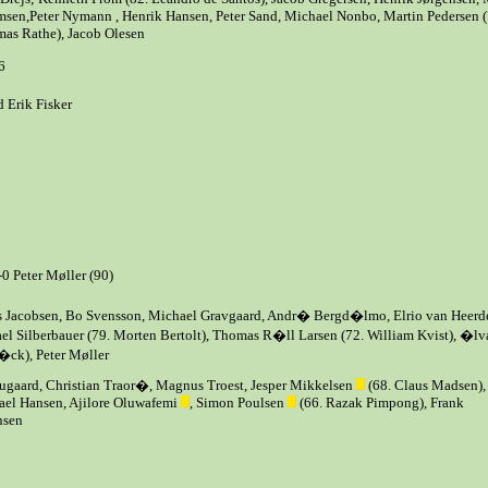
sen,Peter Nymann , Henrik Hansen, Peter Sand, Michael Nonbo, Martin Pedersen (
as Rathe), Jacob Olesen
6
 Erik Fisker
-0 Peter Møller (90)
ars Jacobsen, Bo Svensson, Michael Gravgaard, Andr� Bergd�lmo, Elrio van Heerd
el Silberbauer (79. Morten Bertolt), Thomas R�ll Larsen (72. William Kvist), �lv
�ck), Peter Møller
gaard, Christian Traor�, Magnus Troest, Jesper Mikkelsen
(68. Claus Madsen),
el Hansen, Ajilore Oluwafemi
, Simon Poulsen
(66. Razak Pimpong), Frank
nsen