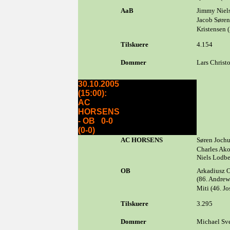
AaB
Jimmy Niels
Jacob Søren
Kristensen
Tilskuere
4.154
Dommer
Lars Christo
30.10.2005
(15:00):
AC
HORSENS
- OB 0-0
(0-0)
AC HORSENS
Søren Jochu
Charles Ako
Niels Lodbe
OB
Arkadiusz O
(86. Andrew
Miti (46. J
Tilskuere
3.295
Dommer
Michael Sv