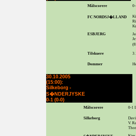
Målscorere
0-
Ki
FC NORDSJ�LLAND
Ri
Kr
ESBJERG
Ja
Je
(8
Tilskuere
3
Dommer
He
30.10.2005
(15:00):
Silkeborg -
S�NDERJYSKE
0-1 (0-0)
Målscorere
0-1 
Silkeborg
Davi
V. R
Thom
Kim 