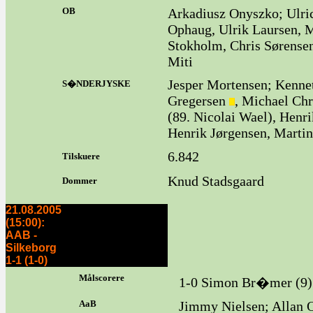
OB
Arkadiusz Onyszko; Ulric
Ophaug, Ulrik Laursen, M
Stokholm, Chris Sørense
Miti
Jesper Mortensen; Kenne
S�NDERJYSKE
Gregersen
, Michael Ch
(89. Nicolai Wael), Henr
Henrik Jørgensen, Marti
6.842
Tilskuere
Knud Stadsgaard
Dommer
21.08.2005
(15:00):
AAB -
Silkeborg
1-1 (1-0)
Målscorere
1-0 Simon Br�mer (9) ;
AaB
Jimmy Nielsen; Allan 