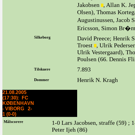
Jakobsen
, Allan K. J
Olsen), Thomas Korte
Augustinussen, Jacob S
Ericsson, Simon Br�m
Silkeborg
David Preece; Henrik S
Troest
, Ulrik Pederse
Ulrik Vestergaard), T
Poulsen (66. Dennis Fl
7.893
Tilskuere
Henrik N. Kragh
Dommer
21.08.2005
(17:30): FC
KØBENHAVN
- VIBORG 2-
1 (0-0)
Målscorere
1-0 Lars Jacobsen, straffe (59) ; 
Peter Ijeh (86)