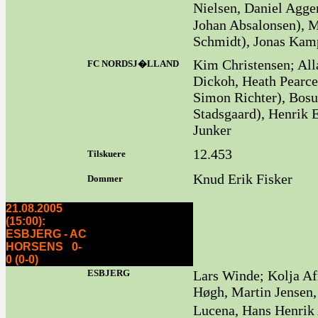
Nielsen, Daniel Agg
Johan Absalonsen), M
Schmidt), Jonas Kam
Kim Christensen; All
FC NORDSJ�LLAND
Dickoh, Heath Pearc
Simon Richter), Bosu
Stadsgaard), Henrik 
Junker
12.453
Tilskuere
Knud Erik Fisker
Dommer
21.08.2005
(15:00):
ESBJERG - AC
HORSENS 0-
0 (0-0)
ESBJERG
Lars Winde; Kolja Af
Høgh, Martin Jensen,
Lucena, Hans Henrik