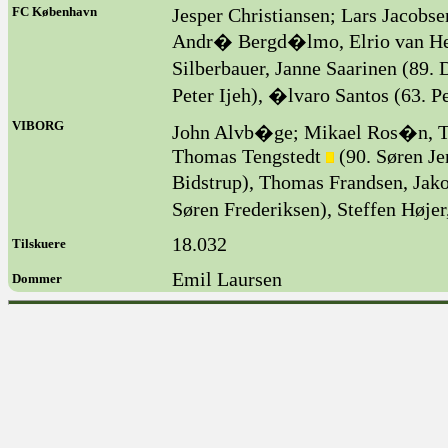
FC København
Jesper Christiansen; Lars Jacobs
Andr� Bergd�lmo, Elrio van He
Silberbauer, Janne Saarinen (89
Peter Ijeh), �lvaro Santos (63. P
VIBORG
John Alvb�ge; Mikael Ros�n, 
Thomas Tengstedt
(90. Søren Je
Bidstrup), Thomas Frandsen, Jak
Søren Frederiksen), Steffen Høj
18.032
Tilskuere
Emil Laursen
Dommer