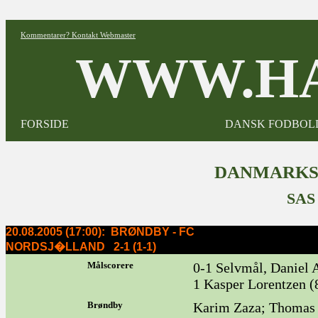
Kommentarer? Kontakt Webmaster
WWW.HA
FORSIDE
DANSK FODBOL
DANMARKST
SAS
20.08.2005 (17:00): BRØNDBY - FC
NORDSJ�LLAND 2-1 (1-1)
Målscorere
0-1 Selvmål, Daniel A
1 Kasper Lorentzen (
Brøndby
Karim Zaza; Thomas R