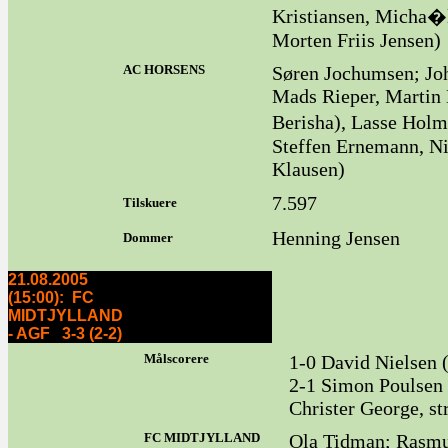
Kristiansen, Micha
Morten Friis Jensen)
AC HORSENS
Søren Jochumsen; Jo
Mads Rieper, Martin 
Berisha), Lasse Holm
Steffen Ernemann, Ni
Klausen)
7.597
Tilskuere
Henning Jensen
Dommer
21.08.2005
(15:00): FC
MIDTJYLLAND
- AGF 3-3 (2-2)
Målscorere
1-0 David Nielsen (
2-1 Simon Poulsen 
Christer George, st
FC MIDTJYLLAND
Ola Tidman; Rasmus