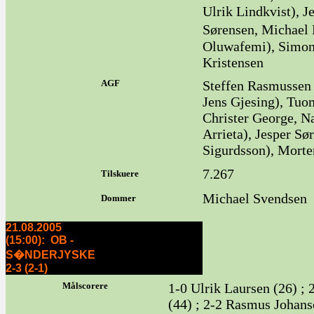
Ulrik Lindkvist), J
Sørensen, Michael 
Oluwafemi), Simon
Kristensen
AGF
Steffen Rasmusse
Jens Gjesing), Tu
Christer George, N
Arrieta), Jesper S
Sigurdsson), Mort
7.267
Tilskuere
Michael Svendsen
Dommer
21.08.2005
(15:00): OB -
S�NDERJYSKE
2-3 (2-1)
Målscorere
1-0 Ulrik Laursen (26) ; 
(44) ; 2-2 Rasmus Johanse