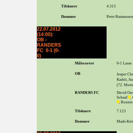
Tilskuere
4.315
Dommer
Peter Rasmusse
22.07.2012
(14:00):
OB -
RANDERS
FC 0-1 (0-
0)
Målscorere
0-1 Lasse 
OB
Jesper Ch
Kadrii, A
(72. Mort
RANDERS FC
David Ous
Schaaf
,
, Ronnie
Tilskuere
7.123
Dommer
Mads-Krist