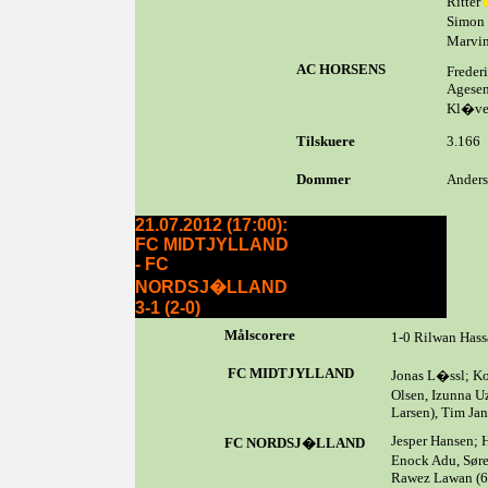
Ritter
Simon 
Marvi
AC HORSENS
Freder
Agesen
Kl�ve,
Tilskuere
3.166
Dommer
Anders
21.07.2012 (17:00):
FC MIDTJYLLAND
- FC
NORDSJ�LLAND
3-1 (2-0)
Målscorere
1-0 Rilwan Hassa
FC MIDTJYLLAND
Jonas L�ssl; Ko
Olsen, Izunna 
Larsen), Tim Ja
Jesper Hansen; H
FC NORDSJ�LLAND
Enock Adu, Sør
Rawez Lawan (60