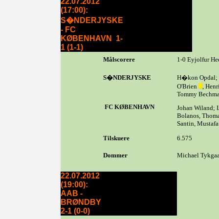
22.07.2012
(17:00):
S�NDERJYSKE
- FC
KØBENHAVN 1-
1 (1-1)
Målscorere
1-0 Eyjolfur He
S�NDERJYSKE
H�kon Opdal; J
O'Brien
, Hen
Tommy Bechma
FC KØBENHAVN
Johan Wiland; 
Bolanos, Thomas
Santin, Mustafa
Tilskuere
6.575
Dommer
Michael Tykga
22.07.2012
(19:00):
AAB -
BRØNDBY
2-1 (0-0)