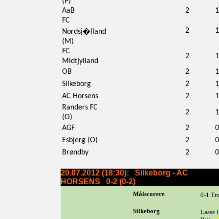
(P)
AaB
2
1
FC
2
1
Nordsj�lland
(M)
FC
2
1
Midtjylland
OB
2
1
Silkeborg
2
1
AC Horsens
2
1
Randers FC
2
1
(O)
AGF
2
0
Esbjerg (O)
2
0
Brøndby
2
0
20.07.2012 (18:30): Silkeborg - AC
HORSENS 0-2 (0-2)
Målscorere
0-1 Tr
Silkeborg
Lasse 