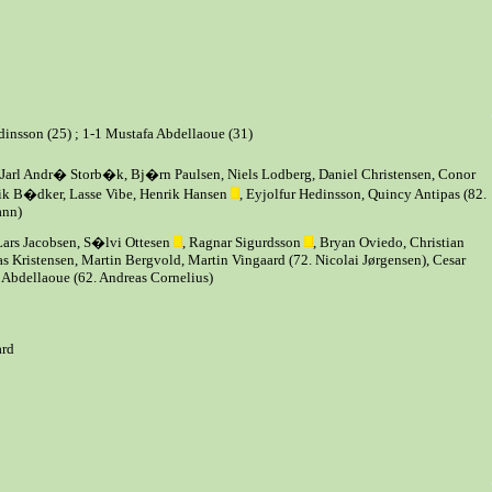
dinsson (25) ; 1-1 Mustafa Abdellaoue (31)
arl Andr� Storb�k, Bj�rn Paulsen, Niels Lodberg, Daniel Christensen, Conor
rik B�dker, Lasse Vibe, Henrik Hansen
, Eyjolfur Hedinsson, Quincy Antipas (82.
nn)
Lars Jacobsen, S�lvi Ottesen
, Ragnar Sigurdsson
, Bryan Oviedo, Christian
 Kristensen, Martin Bergvold, Martin Vingaard (72. Nicolai Jørgensen), Cesar
 Abdellaoue (62. Andreas Cornelius)
ard