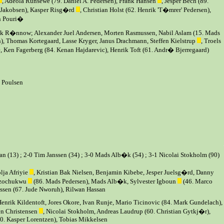
, Adeola Runsewe (79. Daniel A. Pedersen), Frank Hansen
, Jesper Bech (89.
Jakobsen), Kasper Risg�rd
, Christian Holst (62. Henrik 'T�mrer' Pedersen),
n Pouri�
ik R�nnow; Alexander Juel Andersen, Morten Rasmussen, Nabil Aslam (15. Mads
), Thomas Kortegaard, Lasse Kryger, Janus Drachmann, Steffen Kielstrup
, Troels
 Ken Fagerberg (84. Kenan Hajdarevic), Henrik Toft (61. Andr� Bjerregaard)
 Poulsen
n (13) ; 2-0 Tim Janssen (34) ; 3-0 Mads Alb�k (54) ; 3-1 Nicolai Stokholm (90)
lja Afriyie
, Kristian Bak Nielsen, Benjamin Kibebe, Jesper Juelsg�rd, Danny
Uzochukwu
(86. Mads Pedersen), Mads Alb�k, Sylvester Igboun
(46. Marco
nssen (67. Jude Nworuh), Rilwan Hassan
enrik Kildentoft, Jores Okore, Ivan Runje, Mario Ticinovic (84. Mark Gundelach),
en Christensen
, Nicolai Stokholm, Andreas Laudrup (60. Christian Gytkj�r),
. Kasper Lorentzen), Tobias Mikkelsen