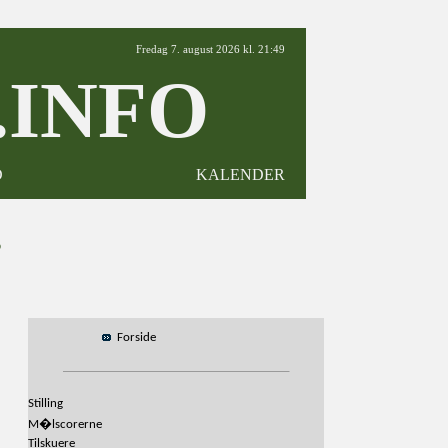
Fredag 7. august 2026 kl. 21:49
INFO
D
KALENDER
3
Forside
Stilling
M�lscorerne
Tilskuere