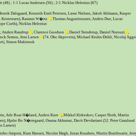
t (48) ; 1-1 Lucas Andersen (56) ; 2-1 Nicklas Helenius (67)
Henrik Dalsgaard, Kenneth Emil Petersen, Lasse Nielsen, Jakob Ahlmann, Kasper
ck Kristensen), Rasmus W�rtz
, Thomas Augustinussen, Anders Due, Lucas
ppe Curth), Nicklas Helenius
; Anders Randrup
, Clarence Goodson
, Daniel Stenderup, Daniel Norouzi
,
anck Semou, Jens Larsen
(74. Oke Akpoveta), Michael Krohn-Dehli, Nicolaj Agge
hrt), Simon Makienok
orin, Atle Roar H�land, Anders Kure
, Mikkel Kirkeskov, Casper Sloth, Martin
sen), Hjalte Bo N�rregaard, Osama Akharraz, Davit Devdariani (52. Peter Graulund
en Larsen)
obo-Ampem, Kian Hansen, Nicolai Høgh, Jonas Knudsen, Martin Braithwaite, Jerr