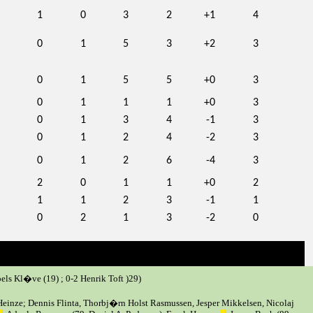
1
0
3
2
+1
4
0
1
5
3
+2
3
0
1
5
5
+0
3
0
1
1
1
+0
3
0
1
3
4
-1
3
0
1
2
4
-2
3
0
1
2
6
-4
3
2
0
1
1
+0
2
1
1
2
3
-1
1
0
2
1
3
-2
0
oels Kl�ve (19) ; 0-2 Henrik Toft )29)
Heinze; Dennis Flinta, Thorbj�rn Holst Rasmussen, Jesper Mikkelsen, Nicolaj