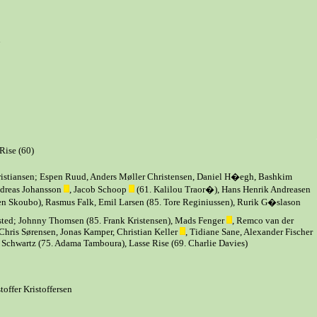
n
Rise (60)
ristiansen; Espen Ruud, Anders Møller Christensen, Daniel H�egh, Bashkim
ndreas Johansson
, Jacob Schoop
(61. Kalilou Traor�), Hans Henrik Andreasen
en Skoubo), Rasmus Falk, Emil Larsen (85. Tore Reginiussen), Rurik G�slason
ted; Johnny Thomsen (85. Frank Kristensen), Mads Fenger
, Remco van der
 Chris Sørensen, Jonas Kamper, Christian Keller
, Tidiane Sane, Alexander Fischer
 Schwartz (75. Adama Tamboura), Lasse Rise (69. Charlie Davies)
offer Kristoffersen