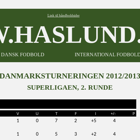
Link til håndboldsider
.HASLUND.
DANSK FODBOLD
INTERNATIONAL FODBOL
DANMARKSTURNERINGEN 2012/201
SUPERLIGAEN, 2. RUNDE
V
U
T
F
I
+/-
P
1
0
7
2
+5
4
1
0
5
3
+2
4