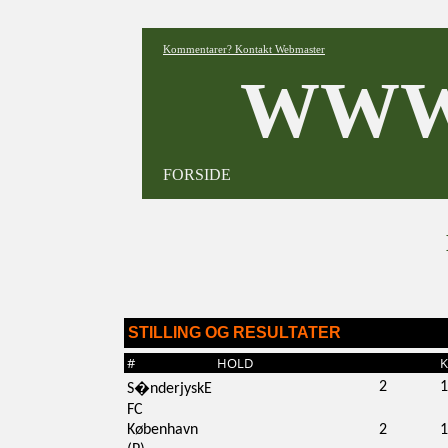
Kommentarer? Kontakt Webmaster
WWW
FORSIDE
STILLING OG RESULTATER
#
HOLD
K
2
1
S�nderjyskE
FC
København
2
1