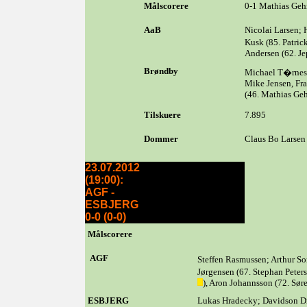
Målscorere
0-1 Mathias Gehr
AaB
Nicolai Larsen; 
Kusk (85. Patri
Andersen (62. Je
Brøndby
Michael T�rnes
Mike Jensen, Fr
(46. Mathias Ge
Tilskuere
7.895
Dommer
Claus Bo Larsen
23.07.2012
(19:00):
AGF -
ESBJERG
0-0 (0-0)
Målscorere
AGF
Steffen Rasmussen; Arthur S
Jørgensen (67. Stephan Peter
), Aron Johannsson (72. Sør
ESBJERG
Lukas Hradecky; Davidson Dr