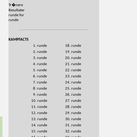
Tr�nere
Resultater
runde for
runde
KAMPFACTS
1. runde
18. runde
2. runde
19. runde
3. runde
20. runde
4. runde
21. runde
5. runde
22. runde
6. runde
23. runde
7. runde
24. runde
8. runde
25. runde
9. runde
26. runde
10. runde
27. runde
11. runde
28. runde
12. runde
29. runde
13. runde
30. runde
14. runde
31. runde
15. runde
32. runde