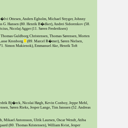
S�lvi Ottesen, Anders Egholm, Michael Stryger, Johnny
s G. Hansen (80. Henrik B�dker), Andrei Sidorenkov (58.
icius, Nicolaj Agger (11. Søren Frederiksen)
lt, Thomas Guldborg Christensen, Thomas Sørensen, Morten
 Lasse Kronborg
(89. Marcel R�mer), Søren Nielsen,
71. Simon Makienok), Emmanuel Ake, Henrik Toft
edrik Bj�rck, Nicolai Høgh, Kevin Conboy, Jeppe Mehl,
nsen, Søren Rieks, Jesper Lange, Tim Janssen (52. Andreas
, Mikael Antonsson, Ulrik Laursen, Oscar Wendt, Atiba
ard (80. Thomas Kristensen), William Kvist, Jesper