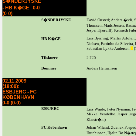
S�NDERJYSKE
- HB K�GE 0-0
(0-0)
S�NDERJYSKE
David Ousted; Anders �stli, 
Thomsen, Mads Jessen, Rasmu
Jesper Kjærulff), Kenneth Fabr
Lars Bjerring; Martin Arlofe
HB K�GE
Nielsen, Fabinho da Silveira,
Sebastian Lykke Andersen
(
Tilskuere
2.725
Dommer
Anders Hermansen
02.11.2009
(18:00):
ESBJERG - FC
KØBENHAVN
0-0 (0-0)
ESBJERG
Lars Winde; Peter Nymann, Fr
Mikkel Vendelbo, Jesper Jørge
Klarstr�m)
FC København
Johan Wiland; Zdenek Pospech
Hutchinson, Hjalte Bo N�rrega