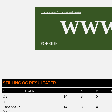
Kommentarer? Kontakt Webmaster
WWW
FORSIDE
STILLING OG RESULTATER
#
HOLD
K
V
OB
14
8
5
FC
København
14
8
4