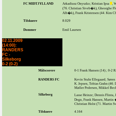
FC MIDTJYLLAND
Arkadiusz Onyszko; Kristian Ipsa
, 
(76. Christian Siveb�k), Gheorghe Fl
Alb�k), Frank Kristensen (44. Kim Ch
Tilskuere
8.029
Dommer
Emil Laursen
02.11.2009
(14:00):
RANDERS
FC -
Silkeborg
0-2 (0-2)
Målscorere
0-1 Frank Hansen (14) ; 0-2 R
RANDERS FC
Kevin Stuhr Ellegaard; Søren
K. Jepsen, Tobias Grahn (46.
Møller Pedersen, Mikkel Bec
Silkeborg
Lasse Heinze; Dennis Flinta,
Degn, Frank Hansen, Martin �
Christian Holst (71. Martin S
Tilskuere
4.164