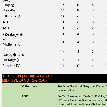
(MP)
Esbjerg
14
8
4
Brøndby
14
8
3
Silkeborg (O)
14
6
5
AGF
14
6
3
AaB
14
6
2
14
4
3
S�nderjyskE
FC
14
4
3
Midtjylland
FC
14
4
2
Nordsj�lland
HB Køge (O)
14
1
4
Randers FC
14
0
4
1
31.10.2009 (17:00): AGF - FC
MIDTJYLLAND 2-2 (1-0)
Målscorere
1-0 Peter Graulund (1-0) ; 1-1 Danny O
Gjesing (90)
AGF
Steffen Rasmussen; Frederik Krabbe,
(82. Jerry Lucena), Kasper Povlsen, J
Graulund, Dioh Williams (86. Nando R