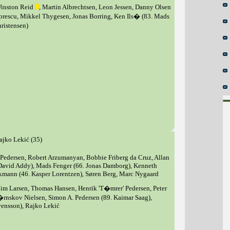
Winston Reid
, Martin Albrechtsen, Leon Jessen, Danny Olsen
orescu, Mikkel Thygesen, Jonas Borring, Ken Ils� (83. Mads
ristensen)
ajko Lekić (35)
 Pedersen, Robert Arzumanyan, Bobbie Friberg da Cruz, Allan
 David Addy), Mads Fenger (66. Jonas Damborg), Kenneth
kmann (46. Kasper Lorentzen), Søren Berg, Marc Nygaard
 Jim Larsen, Thomas Hansen, Henrik 'T�mrer' Pedersen, Peter
rnskov Nielsen, Simon A. Pedersen (89. Kaimar Saag),
vensson), Rajko Lekić