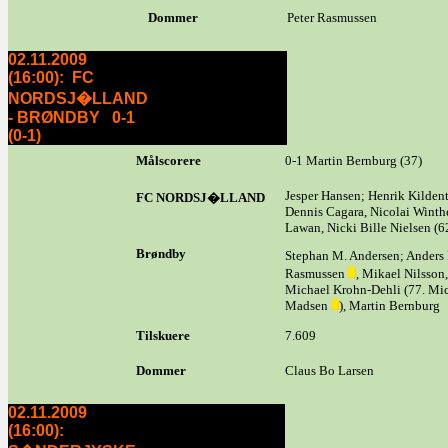
Dommer
Peter Rasmussen
02.11.2009
(16:00): FC
NORDSJ�LLAND
- BRØNDBY 0-1
(0-1)
Målscorere
0-1 Martin Bernburg (37)
Jesper Hansen; Henrik Kildento
FC NORDSJ�LLAND
Dennis Cagara, Nicolai Winth
Lawan, Nicki Bille Nielsen (6
Brøndby
Stephan M. Andersen; Anders
Rasmussen
, Mikael Nilss
Michael Krohn-Dehli (77. Mic
Madsen
), Martin Bernburg
Tilskuere
7.609
Dommer
Claus Bo Larsen
02.11.2009
(16:00):