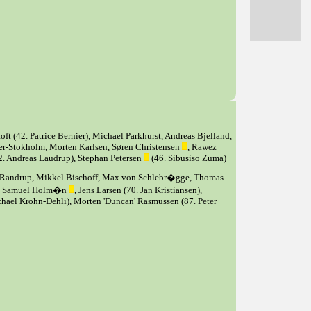
ft (42. Patrice Bernier), Michael Parkhurst, Andreas Bjelland,
er-Stokholm, Morten Karlsen, Søren Christensen
, Rawez
2. Andreas Laudrup), Stephan Petersen
(46. Sibusiso Zuma)
 Randrup, Mikkel Bischoff, Max von Schlebr�gge, Thomas
on, Samuel Holm�n
, Jens Larsen (70. Jan Kristiansen),
hael Krohn-Dehli), Morten 'Duncan' Rasmussen (87. Peter