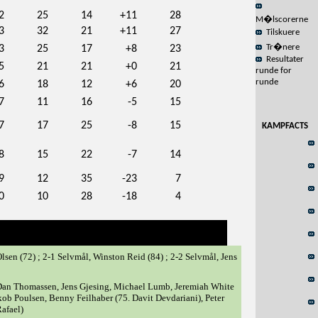
2
25
14
+11
28
M�lscorerne
3
32
21
+11
27
Tilskuere
Tr�nere
3
25
17
+8
23
Resultater
5
21
21
+0
21
runde for
runde
6
18
12
+6
20
7
11
16
-5
15
7
17
25
-8
15
KAMPFACTS
8
15
22
-7
14
9
12
35
-23
7
0
10
28
-18
4
lsen (72) ; 2-1 Selvmål, Winston Reid (84) ; 2-2 Selvmål, Jens
 Dan Thomassen, Jens Gjesing, Michael Lumb, Jeremiah White
akob Poulsen, Benny Feilhaber (75. Davit Devdariani), Peter
afael)