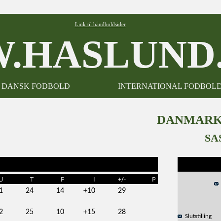
Link til håndboldsider
.HASLUND.
DANSK FODBOLD
INTERNATIONAL FODBOL
DANMARKS
SA
U
T
F
I
+/-
P
1
24
14
+10
29
2
25
10
+15
28
Slutstilling