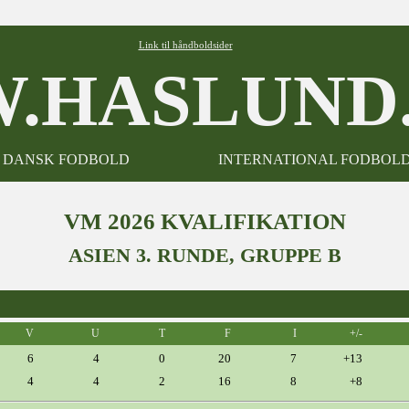
Link til håndboldsider
.HASLUND.
DANSK FODBOLD
INTERNATIONAL FODBOL
VM 2026 KVALIFIKATION
ASIEN 3. RUNDE, GRUPPE B
V
U
T
F
I
+/-
6
4
0
20
7
+13
4
4
2
16
8
+8