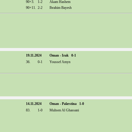
90+3.
1-2
Akam Hashem
90+11.
2-2
Ibrahim Bayesh
19.11.2024
Oman - Irak 0-1
36.
0-1
Youssef Amyn
14.11.2024
Oman - Palæstina 1-0
83.
1-0
Muhsen Al Ghassani