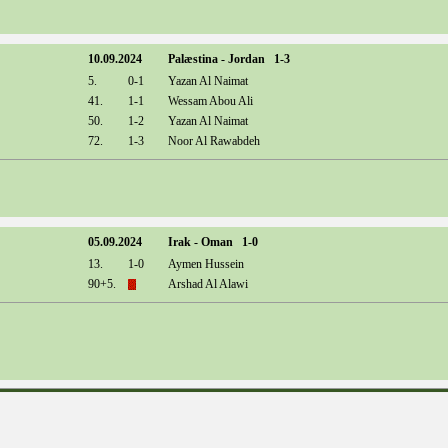
10.09.2024
Palæstina - Jordan 1-3
5.
0-1
Yazan Al Naimat
41.
1-1
Wessam Abou Ali
50.
1-2
Yazan Al Naimat
72.
1-3
Noor Al Rawabdeh
05.09.2024
Irak - Oman 1-0
13.
1-0
Aymen Hussein
90+5.
Arshad Al Alawi