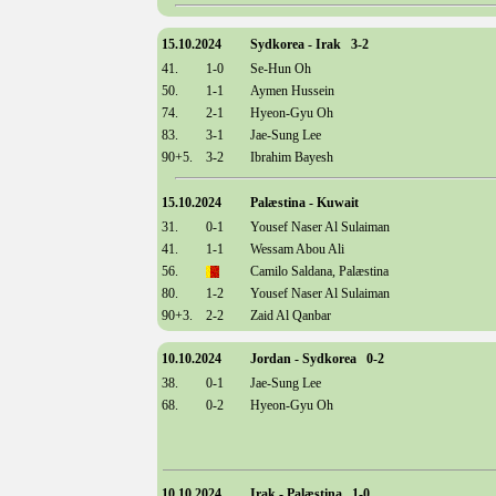
15.10.2024
Sydkorea - Irak 3-2
41.
1-0
Se-Hun Oh
50.
1-1
Aymen Hussein
74.
2-1
Hyeon-Gyu Oh
83.
3-1
Jae-Sung Lee
90+5.
3-2
Ibrahim Bayesh
15.10.2024
Palæstina - Kuwait
31.
0-1
Yousef Naser Al Sulaiman
41.
1-1
Wessam Abou Ali
56.
Camilo Saldana, Palæstina
80.
1-2
Yousef Naser Al Sulaiman
90+3.
2-2
Zaid Al Qanbar
10.10.2024
Jordan - Sydkorea 0-2
38.
0-1
Jae-Sung Lee
68.
0-2
Hyeon-Gyu Oh
10.10.2024
Irak - Palæstina 1-0