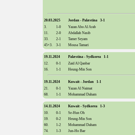
20.03.2025
Jordan - Palæstina 3-1
3.
1-0
Yazan Abo Al Arab
11.
2-0
Abdallah Nasib
33.
2-1
Tamer Seyam
45+3.
3-1
Mousa Tamari
19.11.2024
Palæstina - Sydkorea 1-1
12.
0-1
Zaid Al Qanbar
16.
1-1
Heung-Min Son
19.11.2024
Kuwait - Jordan 1-1
21.
0-1
Yazan Al Naimat
68.
1-1
Mohammad Daham
14.11.2024
Kuwait - Sydkorea 1-3
10.
0-1
Se-Hun Oh
19.
0-2
Heung-Min Son
60.
1-2
Mohammad Daham
74.
1-3
Jun-Ho Bae