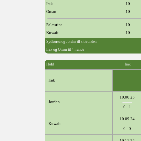
Irak
10
Oman
10
Palæstina
10
Kuwait
10
Sydkorea og Jordan til slutrunden
Irak og Oman til 4. runde
Hold
Irak
Irak
10.06.25
Jordan
0 - 1
10.09.24
Kuwait
0 - 0
19.11.24