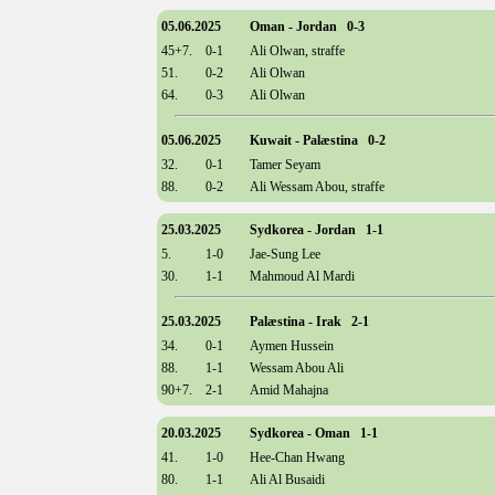
05.06.2025
Oman - Jordan 0-3
45+7.
0-1
Ali Olwan, straffe
51.
0-2
Ali Olwan
64.
0-3
Ali Olwan
05.06.2025
Kuwait - Palæstina 0-2
32.
0-1
Tamer Seyam
88.
0-2
Ali Wessam Abou, straffe
25.03.2025
Sydkorea - Jordan 1-1
5.
1-0
Jae-Sung Lee
30.
1-1
Mahmoud Al Mardi
25.03.2025
Palæstina - Irak 2-1
34.
0-1
Aymen Hussein
88.
1-1
Wessam Abou Ali
90+7.
2-1
Amid Mahajna
20.03.2025
Sydkorea - Oman 1-1
41.
1-0
Hee-Chan Hwang
80.
1-1
Ali Al Busaidi