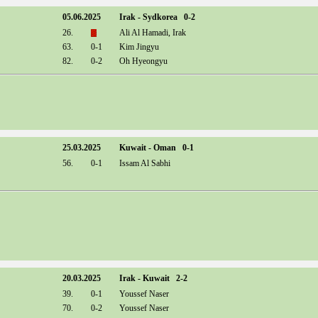
05.06.2025
Irak - Sydkorea 0-2
26.
Ali Al Hamadi, Irak
63.
0-1
Kim Jingyu
82.
0-2
Oh Hyeongyu
25.03.2025
Kuwait - Oman 0-1
56.
0-1
Issam Al Sabhi
20.03.2025
Irak - Kuwait 2-2
39.
0-1
Youssef Naser
70.
0-2
Youssef Naser