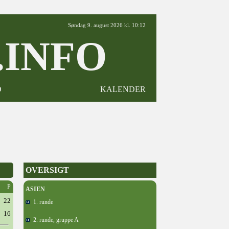
Søndag 9. august 2026 kl. 10:12
INFO
D
KALENDER
OVERSIGT
P
ASIEN
22
1. runde
16
2. runde, gruppe A