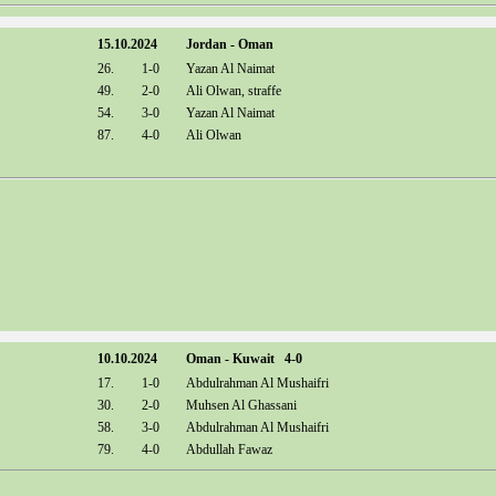
15.10.2024
Jordan - Oman
26.
1-0
Yazan Al Naimat
49.
2-0
Ali Olwan, straffe
54.
3-0
Yazan Al Naimat
87.
4-0
Ali Olwan
10.10.2024
Oman - Kuwait 4-0
17.
1-0
Abdulrahman Al Mushaifri
30.
2-0
Muhsen Al Ghassani
58.
3-0
Abdulrahman Al Mushaifri
79.
4-0
Abdullah Fawaz