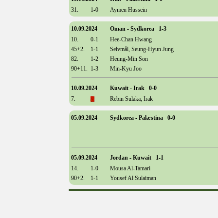
31.
1-0
Aymen Hussein
10.09.2024
Oman - Sydkorea 1-3
10.
0-1
Hee-Chan Hwang
45+2.
1-1
Selvmål, Seung-Hyun Jung
82.
1-2
Heung-Min Son
90+11.
1-3
Min-Kyu Joo
10.09.2024
Kuwait - Irak 0-0
7.
Rebin Sulaka, Irak
05.09.2024
Sydkorea - Palæstina 0-0
05.09.2024
Jordan - Kuwait 1-1
14.
1-0
Mousa Al-Tamari
90+2.
1-1
Yousef Al Sulaiman