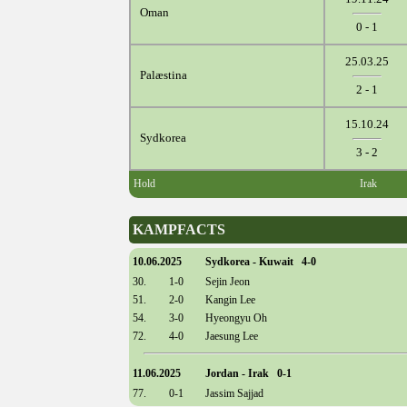
Oman
0 - 1
25.03.25
Palæstina
2 - 1
15.10.24
Sydkorea
3 - 2
Hold
Irak
KAMPFACTS
10.06.2025
Sydkorea - Kuwait 4-0
30.
1-0
Sejin Jeon
51.
2-0
Kangin Lee
54.
3-0
Hyeongyu Oh
72.
4-0
Jaesung Lee
11.06.2025
Jordan - Irak 0-1
77.
0-1
Jassim Sajjad