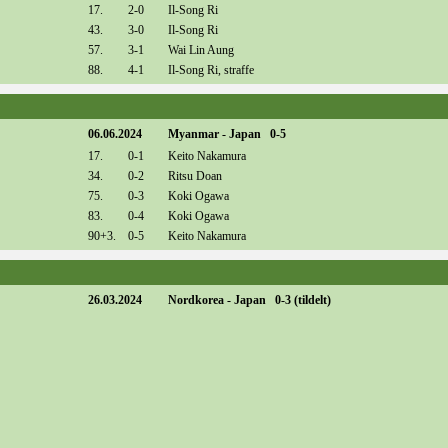
17.
2-0
Il-Song Ri
43.
3-0
Il-Song Ri
57.
3-1
Wai Lin Aung
88.
4-1
Il-Song Ri, straffe
06.06.2024
Myanmar - Japan 0-5
17.
0-1
Keito Nakamura
34.
0-2
Ritsu Doan
75.
0-3
Koki Ogawa
83.
0-4
Koki Ogawa
90+3.
0-5
Keito Nakamura
26.03.2024
Nordkorea - Japan 0-3 (tildelt)