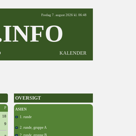
Fredag 7. august 2026 kl. 06:48
INFO
D
KALENDER
OVERSIGT
P
ASIEN
18
1. runde
9
2. runde, gruppe A
2. runde, gruppe B