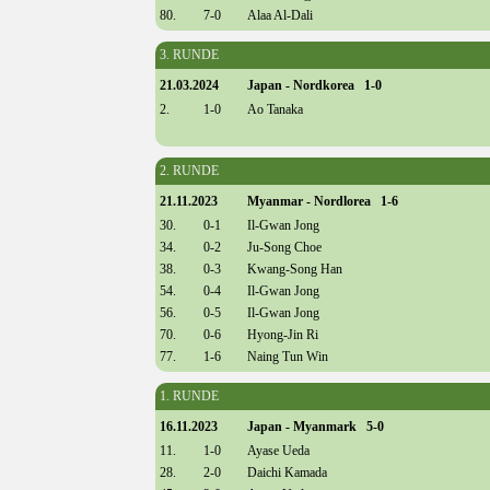
80.
7-0
Alaa Al-Dali
3. RUNDE
21.03.2024
Japan - Nordkorea 1-0
2.
1-0
Ao Tanaka
2. RUNDE
21.11.2023
Myanmar - Nordlorea 1-6
30.
0-1
Il-Gwan Jong
34.
0-2
Ju-Song Choe
38.
0-3
Kwang-Song Han
54.
0-4
Il-Gwan Jong
56.
0-5
Il-Gwan Jong
70.
0-6
Hyong-Jin Ri
77.
1-6
Naing Tun Win
1. RUNDE
16.11.2023
Japan - Myanmark 5-0
11.
1-0
Ayase Ueda
28.
2-0
Daichi Kamada