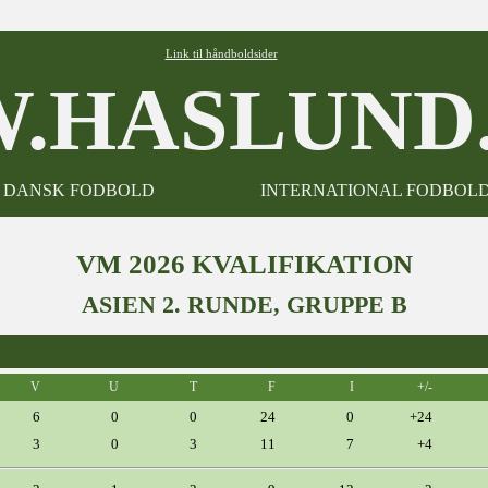
Link til håndboldsider
.HASLUND.
DANSK FODBOLD
INTERNATIONAL FODBOL
VM 2026 KVALIFIKATION
ASIEN 2. RUNDE, GRUPPE B
V
U
T
F
I
+/-
6
0
0
24
0
+24
3
0
3
11
7
+4