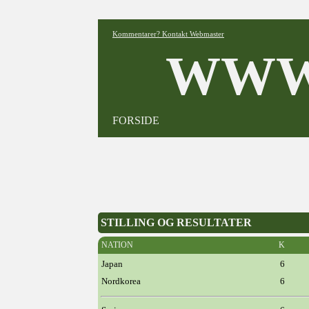
Kommentarer? Kontakt Webmaster
WWW
FORSIDE
STILLING OG RESULTATER
NATION
K
Japan
6
Nordkorea
6