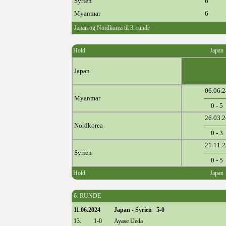
Syrien
6
Myanmar
6
Japan og Nordkorea til 3. runde
Hold
Japan
Japan
06.06.2
Myanmar
0 - 5
26.03.2
Nordkorea
0 - 3
21.11.2
Syrien
0 - 5
Hold
Japan
6. RUNDE
11.06.2024
Japan - Syrien 5-0
13.
1-0
Ayase Ueda