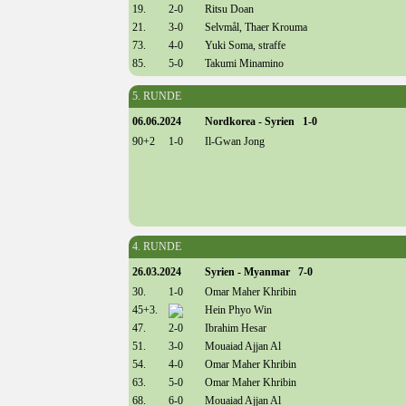
19.
2-0
Ritsu Doan
21.
3-0
Selvmål, Thaer Krouma
73.
4-0
Yuki Soma, straffe
85.
5-0
Takumi Minamino
5. RUNDE
06.06.2024
Nordkorea - Syrien 1-0
90+2
1-0
Il-Gwan Jong
4. RUNDE
26.03.2024
Syrien - Myanmar 7-0
30.
1-0
Omar Maher Khribin
45+3.
Hein Phyo Win
47.
2-0
Ibrahim Hesar
51.
3-0
Mouaiad Ajjan Al
54.
4-0
Omar Maher Khribin
63.
5-0
Omar Maher Khribin
68.
6-0
Mouaiad Ajjan Al