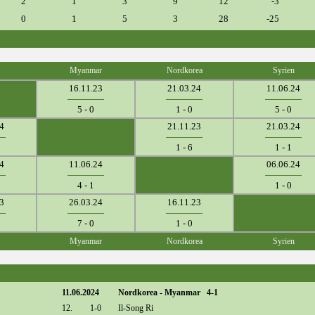
2
1
3
9
12
-3
0
1
5
3
28
-25
Myanmar
Nordkorea
Syrien
16.11.23
21.03.24
11.06.24
5 - 0
1 - 0
5 - 0
4
21.11.23
21.03.24
1 - 6
1 - 1
4
11.06.24
06.06.24
4 - 1
1 - 0
3
26.03.24
16.11.23
7 - 0
1 - 0
Myanmar
Nordkorea
Syrien
11.06.2024
Nordkorea - Myanmar 4-1
12.
1-0
Il-Song Ri