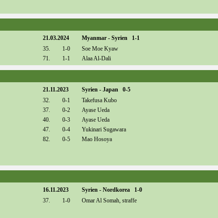
21.03.2024
Myanmar - Syrien 1-1
35.
1-0
Soe Moe Kyaw
71.
1-1
Alaa Al-Dali
21.11.2023
Syrien - Japan 0-5
32.
0-1
Takefusa Kubo
37.
0-2
Ayase Ueda
40.
0-3
Ayase Ueda
47.
0-4
Yukinari Sugawara
82.
0-5
Mao Hosoya
16.11.2023
Syrien - Nordkorea 1-0
37.
1-0
Omar Al Somah, straffe