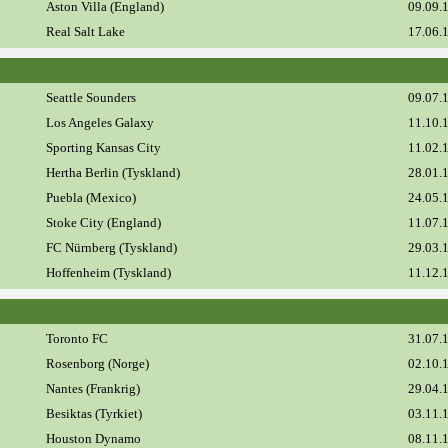
Aston Villa (England)
09.09.
Real Salt Lake
17.06.
Seattle Sounders
09.07.
Los Angeles Galaxy
11.10.
Sporting Kansas City
11.02.
Hertha Berlin (Tyskland)
28.01.
Puebla (Mexico)
24.05.
Stoke City (England)
11.07.
FC Nürnberg (Tyskland)
29.03.
Hoffenheim (Tyskland)
11.12.
Toronto FC
31.07.
Rosenborg (Norge)
02.10.
Nantes (Frankrig)
29.04.
Besiktas (Tyrkiet)
03.11.
Houston Dynamo
08.11.