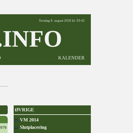
Torsdag 6. august 2026 kl. 03:42
INFO
D
KALENDER
ØVRIGE
VM 2014
Slutplacering
1979