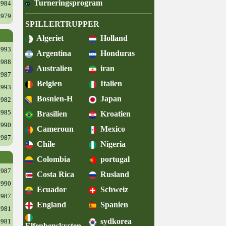
Turneringsprogram
1984
1979
SPILLERTRUPPER
Algeriet
Holland
1993
Argentina
Honduras
1988
Australien
iran
1987
Belgien
Italien
1993
Bosnien-H
Japan
1982
1985
Brasilien
Kroatien
1990
Cameroun
Mexico
1987
Chile
Nigeria
Colombia
portugal
1987
Costa Rica
Rusland
1990
Ecuador
Schweiz
1987
England
Spanien
1981
sydkorea
1981
Elfenbenskysten