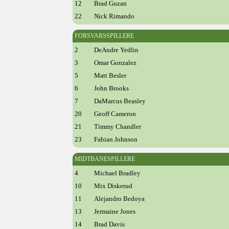
12
Brad Guzan
22
Nick Rimando
FORSVARSSPILLERE
2
DeAndre Yedlin
3
Omar Gonzalez
5
Matt Besler
6
John Brooks
7
DaMarcus Beasley
20
Geoff Cameron
21
Timmy Chandler
23
Fabian Johnson
MIDTBANESPILLERE
4
Michael Bradley
10
Mix Diskerud
11
Alejandro Bedoya
13
Jermaine Jones
14
Brad Davis