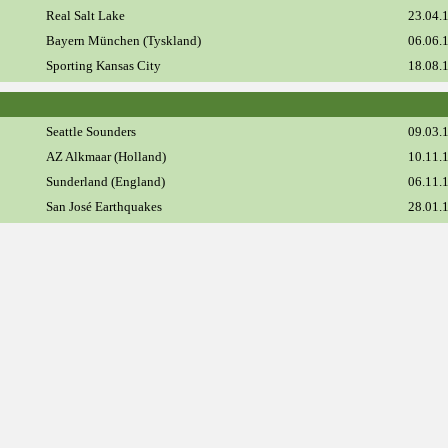
Real Salt Lake
23.04.
Bayern München (Tyskland)
06.06.
Sporting Kansas City
18.08.
Seattle Sounders
09.03.
AZ Alkmaar (Holland)
10.11.
Sunderland (England)
06.11.
San José Earthquakes
28.01.