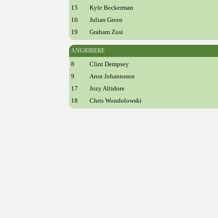
15
Kyle Beckerman
16
Julian Green
19
Graham Zusi
ANGRIBERE
8
Clint Dempsey
9
Aron Johannsson
17
Jozy Altidore
18
Chris Wondolowski