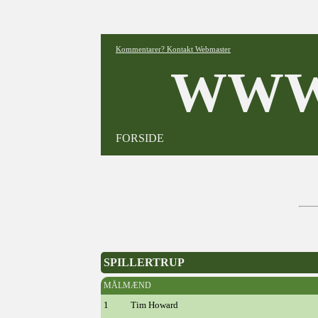
Kommentarer? Kontakt Webmaster
WWW
FORSIDE
SPILLERTRUP
MÅLMÆND
1
Tim Howard