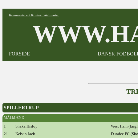
Kommentarer? Kontakt Webmaster
WWW.HA
FORSIDE
DANSK FODBOL
TR
SPILLERTRUP
MÅLMÆND
1
Shaka Hislop
West Ham (Engl
21
Kelvin Jack
Dundee FC (Sko