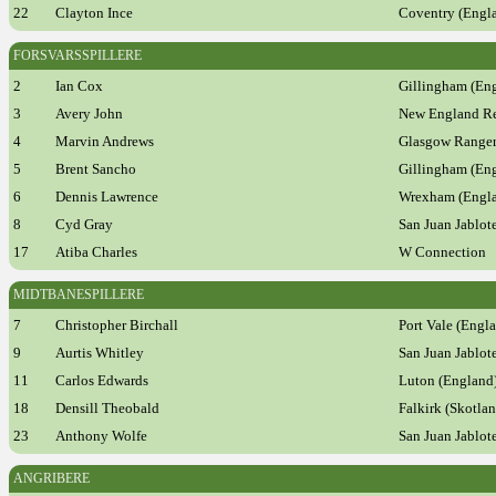
22
Clayton Ince
Coventry (Engl
FORSVARSSPILLERE
2
Ian Cox
Gillingham (En
3
Avery John
New England Re
4
Marvin Andrews
Glasgow Ranger
5
Brent Sancho
Gillingham (En
6
Dennis Lawrence
Wrexham (Engl
8
Cyd Gray
San Juan Jablot
17
Atiba Charles
W Connection
MIDTBANESPILLERE
7
Christopher Birchall
Port Vale (Engl
9
Aurtis Whitley
San Juan Jablot
11
Carlos Edwards
Luton (England
18
Densill Theobald
Falkirk (Skotlan
23
Anthony Wolfe
San Juan Jablot
ANGRIBERE