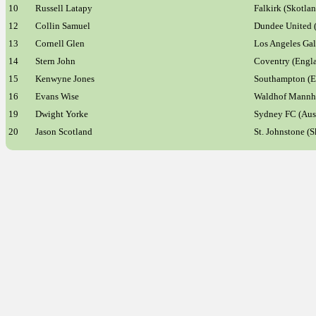
10
Russell Latapy
Falkirk (Skotlan
12
Collin Samuel
Dundee United 
13
Cornell Glen
Los Angeles Ga
14
Stern John
Coventry (Engl
15
Kenwyne Jones
Southampton (E
16
Evans Wise
Waldhof Mannhe
19
Dwight Yorke
Sydney FC (Aust
20
Jason Scotland
St. Johnstone (S