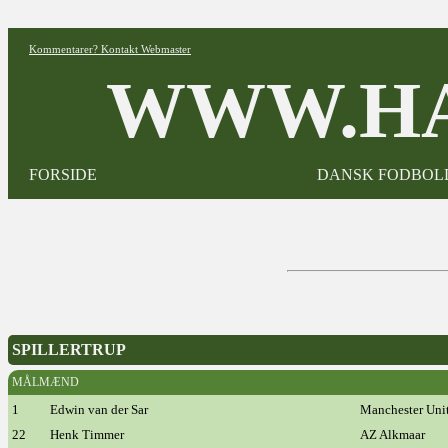
Kommentarer? Kontakt Webmaster
WWW.HA
FORSIDE
DANSK FODBOL
SPILLERTRUP
MÅLMÆND
1
Edwin van der Sar
Manchester Uni
22
Henk Timmer
AZ Alkmaar