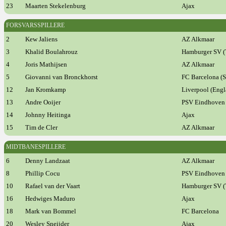
23
Maarten Stekelenburg
Ajax
FORSVARSSPILLERE
2
Kew Jaliens
AZ Alkmaar
3
Khalid Boulahrouz
Hamburger SV (
4
Joris Mathijsen
AZ Alkmaar
5
Giovanni van Bronckhorst
FC Barcelona (S
12
Jan Kromkamp
Liverpool (Engl
13
Andre Ooijer
PSV Eindhoven
14
Johnny Heitinga
Ajax
15
Tim de Cler
AZ Alkmaar
MIDTBANESPILLERE
6
Denny Landzaat
AZ Alkmaar
8
Phillip Cocu
PSV Eindhoven
10
Rafael van der Vaart
Hamburger SV (
16
Hedwiges Maduro
Ajax
18
Mark van Bommel
FC Barcelona
20
Wesley Sneijder
Ajax