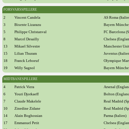
FORSVARSSPILLERE
2
Vincent Candela
AS Roma (Italie
3
Bixente Lizarazu
Bayern München
5
Philippe Christanval
FC Barcelona (S
8
Marcel Desailly
Chelsea (Engla
13
Mikael Silvestre
Manchester Uni
15
Lilian Thuram
Juventus (Italie
18
Franck Leboeuf
Olympique Mars
19
Willy Sagnol
Bayern München
MIDTBANESPILLERE
4
Patrick Viera
Arsenal (Englan
6
Youri Djorkaeff
Bolton (Englan
7
Claude Makelele
Real Madrid (Sp
10
Zinedine Zidane
Real Madrid (Sp
14
Alain Boghossian
Parma (Italien)
17
Emmanuel Petit
Chelsea (Engla