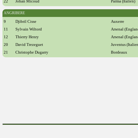
22
Johan Micoud
Parma (Italien)
ANGRIBERE
9
Djibril Cisse
Auxerre
11
Sylvain Wiltord
Arsenal (Englan
12
Thierry Henry
Arsenal (Englan
20
David Trezeguet
Juventus (Italie
21
Christophe Dugarry
Bordeaux