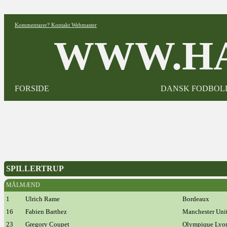
Kommentarer? Kontakt Webmaster
WWW.HA
FORSIDE
DANSK FODBOL
SPILLERTRUP
MÅLMÆND
1
Ulrich Rame
Bordeaux
16
Fabien Barthez
Manchester Uni
23
Gregory Coupet
Olympique Lyo