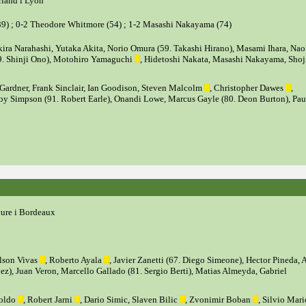
rland i Lyon
9) ; 0-2 Theodore Whitmore (54) ; 1-2 Masashi Nakayama (74)
ra Narahashi, Yutaka Akita, Norio Omura (59. Takashi Hirano), Masami Ihara, Nao
9. Shinji Ono), Motohiro Yamaguchi
, Hidetoshi Nakata, Masashi Nakayama, Shoj
Gardner, Frank Sinclair, Ian Goodison, Steven Malcolm
, Christopher Dawes
,
oy Simpson (91. Robert Earle), Onandi Lowe, Marcus Gayle (80. Deon Burton), Pau
cure i Bordeaux
elson Vivas
, Roberto Ayala
, Javier Zanetti (67. Diego Simeone), Hector Pineda, A
z), Juan Veron, Marcello Gallado (81. Sergio Berti), Matias Almeyda, Gabriel
Soldo
, Robert Jarni
, Dario Simic, Slaven Bilic
, Zvonimir Boban
, Silvio Mari