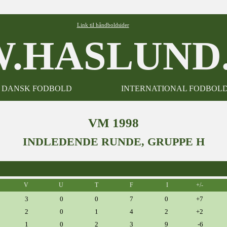
Link til håndboldsider
.HASLUND.
DANSK FODBOLD
INTERNATIONAL FODBOL
VM 1998
INDLEDENDE RUNDE, GRUPPE H
V
U
T
F
I
+/-
3
0
0
7
0
+7
2
0
1
4
2
+2
1
0
2
3
9
-6