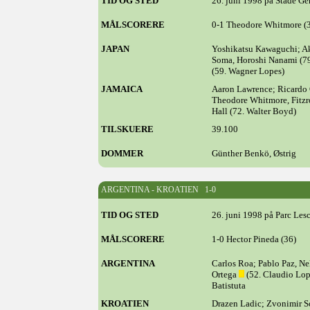
TID OG STED
26. juni 1998 på Stade Ge
MÅLSCORERE
0-1 Theodore Whitmore (3
JAPAN
Yoshikatsu Kawaguchi; Aki
Soma, Horoshi Nanami (7
(59. Wagner Lopes)
JAMAICA
Aaron Lawrence; Ricardo 
Theodore Whitmore, Fitzr
Hall (72. Walter Boyd)
TILSKUERE
39.100
DOMMER
Günther Benkö, Østrig
ARGENTINA - KROATIEN 1-0
TID OG STED
26. juni 1998 på Parc Les
MÅLSCORERE
1-0 Hector Pineda (36)
ARGENTINA
Carlos Roa; Pablo Paz, N
Ortega
(52. Claudio Lope
Batistuta
KROATIEN
Drazen Ladic; Zvonimir 