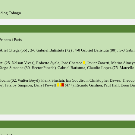
ad og Tobago
rinces i Paris
 Ariel Ortega (55) ; 3-0 Gabriel Batistuta (72) ; 4-0 Gabriel Batistuta (80) ; 5-0 Gabri
ni (25. Nelson Vivas), Roberto Ayala, Josë Chamot
, Javier Zanetti, Matias Almey
 Diego Simeone (80. Hector Pineda), Gabriel Batistuta, Claudio Lopez (75. Marcello
lcolm (62. Walter Boyd), Frank Sinclair, Ian Goodison, Christopher Dawes, Theodo
e), Fitzroy Simpson, Darryl Powell
(47+), Ricardo Gardner, Paul Hall, Deon Bu