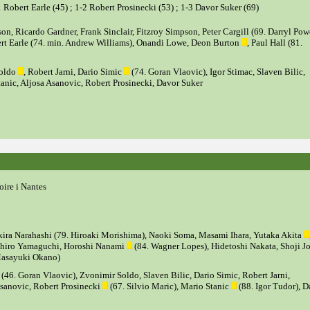
1 Robert Earle (45) ; 1-2 Robert Prosinecki (53) ; 1-3 Davor Suker (69)
on, Ricardo Gardner, Frank Sinclair, Fitzroy Simpson, Peter Cargill (69. Darryl Powe
t Earle (74. min. Andrew Williams), Onandi Lowe, Deon Burton
, Paul Hall (81.
Soldo
, Robert Jarni, Dario Simic
(74. Goran Vlaovic), Igor Stimac, Slaven Bilic,
nic, Aljosa Asanovic, Robert Prosinecki, Davor Suker
oire i Nantes
ira Narahashi (79. Hiroaki Morishima), Naoki Soma, Masami Ihara, Yutaka Akita
ohiro Yamaguchi, Horoshi Nanami
(84. Wagner Lopes), Hidetoshi Nakata, Shoji Jo
Masayuki Okano)
(46. Goran Vlaovic), Zvonimir Soldo, Slaven Bilic, Dario Simic, Robert Jarni,
Asanovic, Robert Prosinecki
(67. Silvio Maric), Mario Stanic
(88. Igor Tudor), D