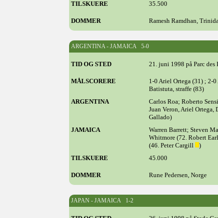
TILSKUERE
35.500
DOMMER
Ramesh Ramdhan, Trinid
ARGENTINA - JAMAICA 5-0
TID OG STED
21. juni 1998 på Parc des P
MÅLSCORERE
1-0 Ariel Ortega (31) ; 2-0
Batistuta, straffe (83)
ARGENTINA
Carlos Roa; Roberto Sensi
Juan Veron, Ariel Ortega,
Gallado)
JAMAICA
Warren Barrett; Steven Ma
Whitmore (72. Robert Earl
(46. Peter Cargill
)
TILSKUERE
45.000
DOMMER
Rune Pedersen, Norge
JAPAN - JAMAICA 1-2