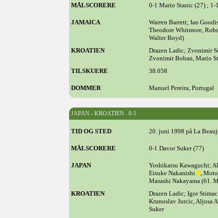
MÅLSCORERE
0-1 Mario Stanic (27) ; 1-
JAMAICA
Warren Barrett; Ian Goodis
Theodore Whitmore, Rober
Walter Boyd)
KROATIEN
Drazen Ladic; Zvonimir 
Zvonimir Boban, Mario Sta
TILSKUERE
38.058
DOMMER
Manuel Pereira, Portugal
JAPAN - KROATIEN 0-1
TID OG STED
20. juni 1998 på La Beauj
MÅLSCORERE
0-1 Davor Suker (77)
JAPAN
Yoshikatsu Kawaguchi; Ak
Eisuke Nakanishi
, Mot
Masashi Nakayama (61. 
KROATIEN
Drazen Ladic; Igor Stimac 
Krunoslav Jurcic, Aljosa 
Suker