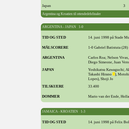
Japan
3
Argentina og Kroatien til ottendedelsfinaler
ARGENTINA - JAPAN 1-0
TID OG STED
14. juni 1998 på Stade Mu
MÅLSCORERE
1-0 Gabriel Batistuta (28)
ARGENTINA
Carlos Roa; Nelson Vivas,
Diego Simeone, Juan Veron
JAPAN
Yoshikatsu Kawaguchi; Ak
Takashi Hirano
), Motoh
Lopes), Shoji Jo
TILSKUERE
33.400
DOMMER
Mario van der Ende, Holl
JAMAICA - KROATIEN 1-3
TID OG STED
14. juni 1998 på Felix Bol