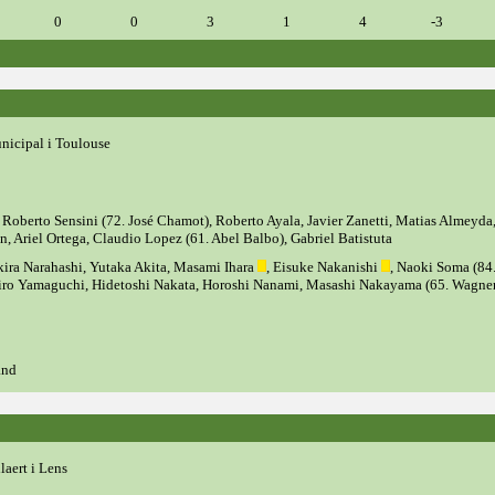
0
0
3
1
4
-3
nicipal i Toulouse
 Roberto Sensini (72. José Chamot), Roberto Ayala, Javier Zanetti, Matias Almeyda
, Ariel Ortega, Claudio Lopez (61. Abel Balbo), Gabriel Batistuta
ira Narahashi, Yutaka Akita, Masami Ihara
, Eisuke Nakanishi
, Naoki Soma (84
iro Yamaguchi, Hidetoshi Nakata, Horoshi Nanami, Masashi Nakayama (65. Wagne
and
laert i Lens