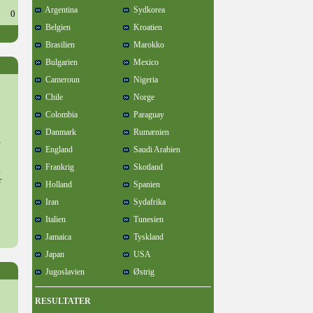
Argentina
Sydkorea
0
Belgien
Kroatien
Brasilien
Marokko
Bulgarien
Mexico
Cameroun
Nigeria
Chile
Norge
Colombia
Paraguay
Danmark
Rumænien
,
England
Saudi Arabien
Frankrig
Skotland
.
r
Holland
Spanien
Iran
Sydafrika
Italien
Tunesien
Jamaica
Tyskland
Japan
USA
Jugoslavien
Østrig
RESULTATER