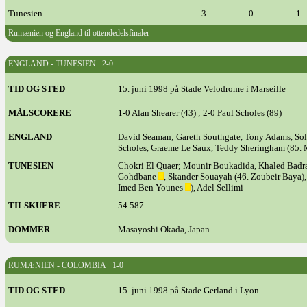
Tunesien
3
0
1
Rumænien og England til ottendedelsfinaler
ENGLAND - TUNESIEN 2-0
TID OG STED
15. juni 1998 på Stade Velodrome i Marseille
MÅLSCORERE
1-0 Alan Shearer (43) ; 2-0 Paul Scholes (89)
ENGLAND
David Seaman; Gareth Southgate, Tony Adams, So
Scholes, Graeme Le Saux, Teddy Sheringham (85. 
TUNESIEN
Chokri El Quaer; Mounir Boukadida, Khaled Badra, 
Gohdbane
, Skander Souayah (46. Zoubeir Baya),
Imed Ben Younes
), Adel Sellimi
TILSKUERE
54.587
DOMMER
Masayoshi Okada, Japan
RUMÆNIEN - COLOMBIA 1-0
TID OG STED
15. juni 1998 på Stade Gerland i Lyon