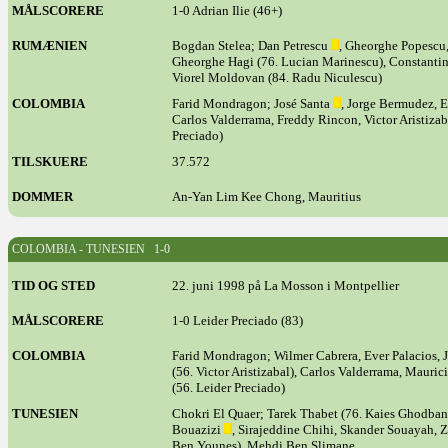
MÅLSCORERE
1-0 Adrian Ilie (46+)
RUMÆNIEN
Bogdan Stelea; Dan Petrescu
, Gheorghe Popescu,
Gheorghe Hagi (76. Lucian Marinescu), Constantin G
Viorel Moldovan (84. Radu Niculescu)
COLOMBIA
Farid Mondragon; José Santa
, Jorge Bermudez, E
Carlos Valderrama, Freddy Rincon, Victor Aristizaba
Preciado)
TILSKUERE
37.572
DOMMER
An-Yan Lim Kee Chong, Mauritius
COLOMBIA - TUNESIEN 1-0
TID OG STED
22. juni 1998 på La Mosson i Montpellier
MÅLSCORERE
1-0 Leider Preciado (83)
COLOMBIA
Farid Mondragon; Wilmer Cabrera, Ever Palacios, 
(56. Victor Aristizabal), Carlos Valderrama, Mauri
(56. Leider Preciado)
TUNESIEN
Chokri El Quaer; Tarek Thabet (76. Kaies Ghodban
Bouazizi
, Sirajeddine Chihi, Skander Souayah, 
Ben Younes), Mehdi Ben Slimane