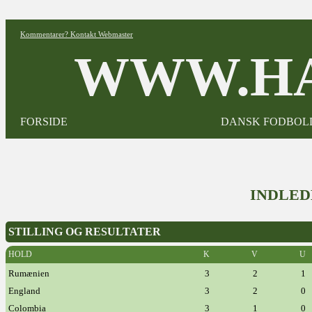
Kommentarer? Kontakt Webmaster
WWW.HA
FORSIDE
DANSK FODBOL
INDLED
STILLING OG RESULTATER
HOLD
K
V
U
Rumænien
3
2
1
England
3
2
0
Colombia
3
1
0