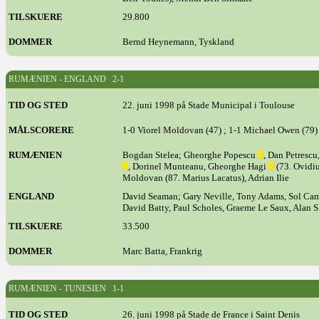
TILSKUERE
29.800
DOMMER
Bernd Heynemann, Tyskland
RUMÆNIEN - ENGLAND 2-1
TID OG STED
22. juni 1998 på Stade Municipal i Toulouse
MÅLSCORERE
1-0 Viorel Moldovan (47) ; 1-1 Michael Owen (79) 
RUMÆNIEN
Bogdan Stelea; Gheorghe Popescu
, Dan Petrescu
, Dorinel Munteanu, Gheorghe Hagi
(73. Ovidiu
Moldovan (87. Marius Lacatus), Adrian Ilie
ENGLAND
David Seaman; Gary Neville, Tony Adams, Sol Camp
David Batty, Paul Scholes, Graeme Le Saux, Alan 
TILSKUERE
33.500
DOMMER
Marc Batta, Frankrig
RUMÆNIEN - TUNESIEN 1-1
TID OG STED
26. juni 1998 på Stade de France i Saint Denis