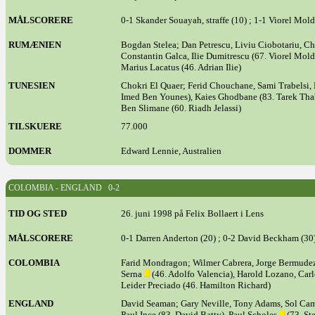
MÅLSCORERE
0-1 Skander Souayah, straffe (10) ; 1-1 Viorel Mol
RUMÆNIEN
Bogdan Stelea; Dan Petrescu, Liviu Ciobotariu, Ch
Constantin Galca, Ilie Dumitrescu (67. Viorel Mo
Marius Lacatus (46. Adrian Ilie)
TUNESIEN
Chokri El Quaer; Ferid Chouchane, Sami Trabelsi
Imed Ben Younes), Kaies Ghodbane (83. Tarek Thab
Ben Slimane (60. Riadh Jelassi)
TILSKUERE
77.000
DOMMER
Edward Lennie, Australien
COLOMBIA - ENGLAND 0-2
TID OG STED
26. juni 1998 på Felix Bollaert i Lens
MÅLSCORERE
0-1 Darren Anderton (20) ; 0-2 David Beckham (30
COLOMBIA
Farid Mondragon; Wilmer Cabrera, Jorge Bermude
Serna
(46. Adolfo Valencia), Harold Lozano, Carl
Leider Preciado (46. Hamilton Richard)
ENGLAND
David Seaman; Gary Neville, Tony Adams, Sol Cam
Paul Ince (83. David Batty), Paul Scholes
(73. St