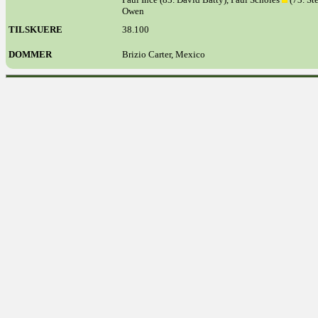
Owen
TILSKUERE
38.100
DOMMER
Brizio Carter, Mexico