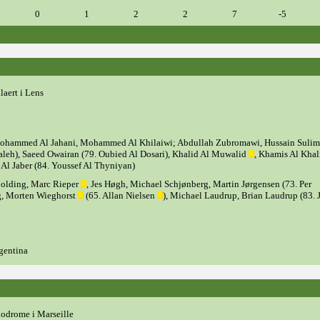
0
1
2
2
7
-5
laert i Lens
ammed Al Jahani, Mohammed Al Khilaiwi; Abdullah Zubromawi, Hussain Sulim
leh), Saeed Owairan (79. Oubied Al Dosari), Khalid Al Muwalid
, Khamis Al Khal
 Al Jaber (84. Youssef Al Thyniyan)
Colding, Marc Rieper
, Jes Høgh, Michael Schjønberg, Martin Jørgensen (73. Per
g, Morten Wieghorst
(65. Allan Nielsen
), Michael Laudrup, Brian Laudrup (83. 
rgentina
lodrome i Marseille