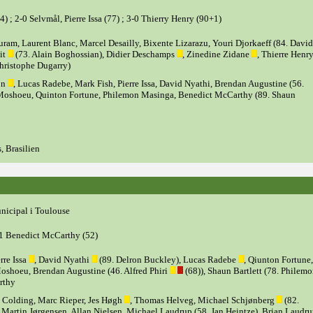
) ; 2-0 Selvmål, Pierre Issa (77) ; 3-0 Thierry Henry (90+1)
uram, Laurent Blanc, Marcel Desailly, Bixente Lizarazu, Youri Djorkaeff (84. David
it
(73. Alain Boghossian), Didier Deschamps
, Zinedine Zidane
, Thierre Henry
hristophe Dugarry)
on
, Lucas Radebe, Mark Fish, Pierre Issa, David Nyathi, Brendan Augustine (56.
Moshoeu, Quinton Fortune, Philemon Masinga, Benedict McCarthy (89. Shaun
, Brasilien
nicipal i Toulouse
1-1 Benedict McCarthy (52)
rre Issa
, David Nyathi
(89. Delron Buckley), Lucas Radebe
, Qiunton Fortune,
shoeu, Brendan Augustine (46. Alfred Phiri
(68)), Shaun Bartlett (78. Philem
rthy
n Colding, Marc Rieper, Jes Høgh
, Thomas Helveg, Michael Schjønberg
(82.
, Martin Jørgensen, Allan Nielsen, Michael Laudrup (58. Jan Heintze), Brian Laudru