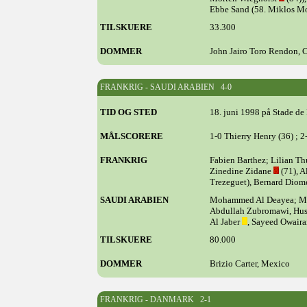
Ebbe Sand (58. Miklos M
TILSKUERE
33.300
DOMMER
John Jairo Toro Rendon, 
FRANKRIG - SAUDI ARABIEN 4-0
TID OG STED
18. juni 1998 på Stade de 
MÅLSCORERE
1-0 Thierry Henry (36) ; 2
FRANKRIG
Fabien Barthez; Lilian T
Zinedine Zidane
(71), A
Trezeguet), Bernard Diome
SAUDI ARABIEN
Mohammed Al Deayea; M
Abdullah Zubromawi, Huss
Al Jaber
, Sayeed Owaira
TILSKUERE
80.000
DOMMER
Brizio Carter, Mexico
FRANKRIG - DANMARK 2-1