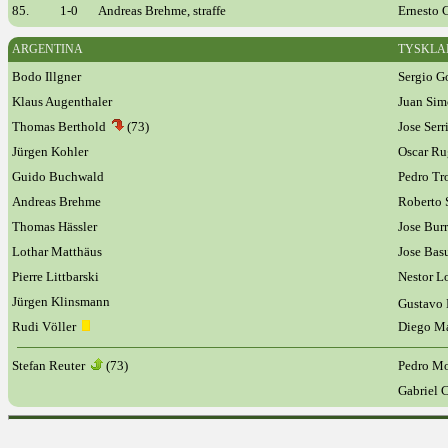
85.
1-0
Andreas Brehme, straffe
Ernesto 
ARGENTINA
TYSKLA
Bodo Illgner
Sergio G
Klaus Augenthaler
Juan Si
Thomas Berthold
(73)
Jose Serr
Jürgen Kohler
Oscar R
Guido Buchwald
Pedro Tr
Andreas Brehme
Roberto 
Thomas Hässler
Jose Bu
Lothar Matthäus
Jose Bas
Pierre Littbarski
Nestor L
Jürgen Klinsmann
Gustavo 
Rudi Völler
Diego M
Stefan Reuter
(73)
Pedro 
Gabriel 