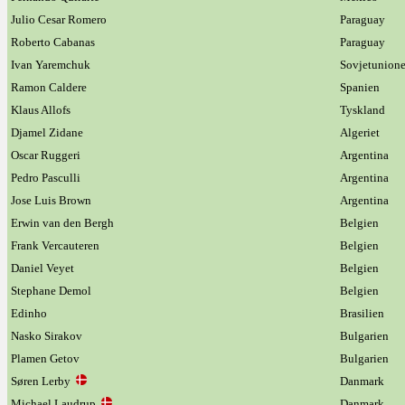
Julio Cesar Romero
Paraguay
Roberto Cabanas
Paraguay
Ivan Yaremchuk
Sovjetunion
Ramon Caldere
Spanien
Klaus Allofs
Tyskland
Djamel Zidane
Algeriet
Oscar Ruggeri
Argentina
Pedro Pasculli
Argentina
Jose Luis Brown
Argentina
Erwin van den Bergh
Belgien
Frank Vercauteren
Belgien
Daniel Veyet
Belgien
Stephane Demol
Belgien
Edinho
Brasilien
Nasko Sirakov
Bulgarien
Plamen Getov
Bulgarien
Søren Lerby
Danmark
Michael Laudrup
Danmark