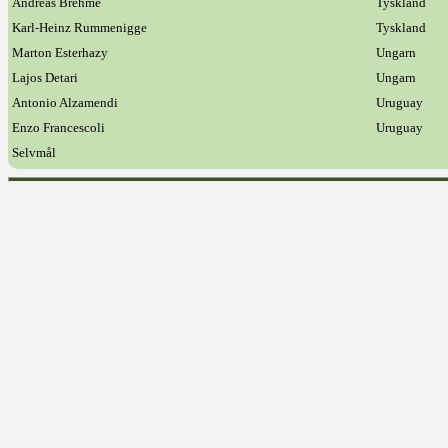
Andreas Brehme
Tyskland
Karl-Heinz Rummenigge
Tyskland
Marton Esterhazy
Ungarn
Lajos Detari
Ungarn
Antonio Alzamendi
Uruguay
Enzo Francescoli
Uruguay
Selvmål