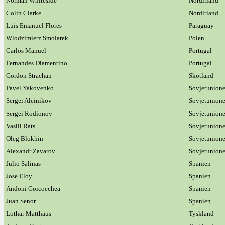
Norman Whiteside
Nordirland
Colin Clarke
Nordirland
Luis Emanuel Flores
Paraguay
Wlodzimierz Smolarek
Polen
Carlos Manuel
Portugal
Fernandes Diamentino
Portugal
Gordon Strachan
Skotland
Pavel Yakovenko
Sovjetunion
Sergei Aleinikov
Sovjetunion
Sergei Rodionov
Sovjetunion
Vasili Rats
Sovjetunion
Oleg Blokhin
Sovjetunion
Alexandr Zavarov
Sovjetunion
Julio Salinas
Spanien
Jose Eloy
Spanien
Andoni Goicoechea
Spanien
Juan Senor
Spanien
Lothar Matthäus
Tyskland