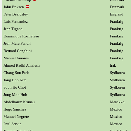
John Eriksen
Danmark
Peter Beardsley
England
Luis Fernandez
Frankrig
Jean Tigana
Frankrig
Dominique Rocheteau
Frankrig
Jean Marc Ferreri
Frankrig
Bernard Genghini
Frankrig
Manuel Amoros
Frankrig
Ahmed Radhi Amaiesh
Irak
Chang Sun Park
Sydkorea
Jong Boo Kim
Sydkorea
Soon Ho Choi
Sydkorea
Jung Moo Huh
Sydkorea
Abdelkarim Krimau
Marokko
Hugo Sanchez
Mexico
Manuel Negrete
Mexico
Paul Servin
Mexico