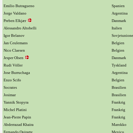
Emilio Butragueno
Spanien
Jorge Valdano
Argentina
Preben Elkjær
Danmark
Alessandro Altobelli
Italien
Igor Belanov
Sovjetunion
Jan Ceulemans
Belgien
Nico Claesen
Belgien
Jesper Olsen
Danmark
Rudi Völler
Tyskland
Jose Burruchaga
Argentina
Enzo Scifo
Belgien
Socrates
Brasilien
Josimar
Brasilien
Yannik Stopyra
Frankrig
Michel Platini
Frankrig
Jean-Pierre Papin
Frankrig
Abderrazad Khaira
Marokko
Fernando Quirarte
Mexico