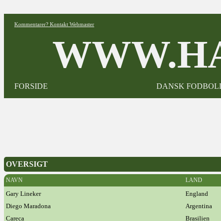
Kommentarer? Kontakt Webmaster
WWW.HA
FORSIDE
DANSK FODBOL
OVERSIGT
NAVN
LAND
Gary Lineker
England
Diego Maradona
Argentina
Careca
Brasilien