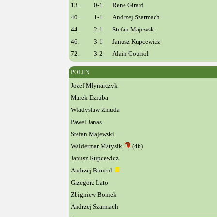
13.
0-1
Rene Girard
40.
1-1
Andrzej Szarmach
44.
2-1
Stefan Majewski
46.
3-1
Janusz Kupcewicz
72.
3-2
Alain Couriol
POLEN
Jozef Mlynarczyk
Marek Dziuba
Wladyslaw Zmuda
Pawel Janas
Stefan Majewski
Waldermar Matysik
(46)
Janusz Kupcewicz
Andrzej Buncol
Grzegorz Lato
Zbigniew Boniek
Andrzej Szarmach