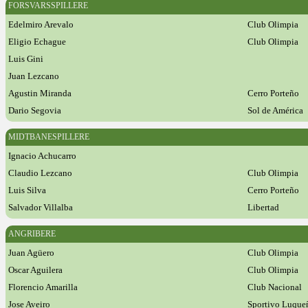
FORSVARSSPILLERE
Edelmiro Arevalo
Club Olimpia
Eligio Echague
Club Olimpia
Luis Gini
Juan Lezcano
Agustin Miranda
Cerro Porteño
Dario Segovia
Sol de América
MIDTBANESPILLERE
Ignacio Achucarro
Claudio Lezcano
Club Olimpia
Luis Silva
Cerro Porteño
Salvador Villalba
Libertad
ANGRIBERE
Juan Agüero
Club Olimpia
Oscar Aguilera
Club Olimpia
Florencio Amarilla
Club Nacional
Jose Aveiro
Sportivo Luque