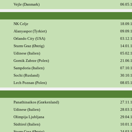
Vejle (Danmark)
06.05.
NK Celje
18.09.
Alanyaspor (Tyrkiet)
09.09.
Orlando City (USA)
03.12.
Sturm Graz (Østrig)
14.01.
Udinese (Italien)
05.02.
Gornik Zabrze (Polen)
21.06.
Sampdoria (Italien)
07.10.
Sochi (Rusland)
30.10.
Lech Poznan (Polen)
08.05.
Panathinaikos (Grækenland)
27.11.
Udinese (Italien)
28.03.
Olimpija Ljubljana
29.04.
Südtirol (Italien)
10.01.
Sturm Graz (Østrig)
24.03.