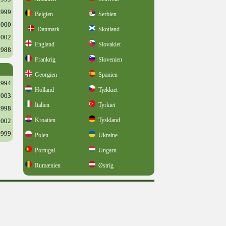
1999
Belgien
Serbien
2000
Danmark
Skotland
2002
England
Slovakiet
1988
Frankrig
Slovenien
Georgien
Spanien
1994
Holland
Tjekkiet
2003
Italien
Tyrkiet
1998
Kroatien
Tyskland
2002
1999
Polen
Ukraine
Portugal
Ungarn
Rumænien
Østrig