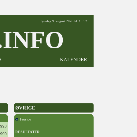
Søndag 9. august 2026 kl. 10:52
INFO
D
KALENDER
ØVRIGE
Forside
1993
RESULTATER
1990