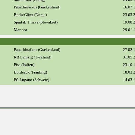
Panathinaikos (Grækenland)
16.07.
Bodø/Glimt (Norge)
23.05.
Spartak Trnava (Slovakiet)
19.08.
Maribor
29.01.
Panathinaikos (Grækenland)
27.02.
RB Leipzig (Tyskland)
31.05.
Pisa (Italien)
23.10.
Bordeaux (Frankrig)
18.03.
FC Lugano (Schweiz)
14.03.