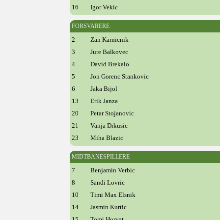
16
Igor Vekic
FORSVARERE
2
Zan Karnicnik
3
Jure Balkovec
4
David Brekalo
5
Jon Gorenc Stankovic
6
Jaka Bijol
13
Erik Janza
20
Petar Stojanovic
21
Vanja Drkusic
23
Miha Blazic
MIDTBANESPILLERE
7
Benjamin Verbic
8
Sandi Lovric
10
Timi Max Elsnik
14
Jasmin Kurtic
15
Tomi Horvat