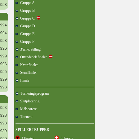
Gruppe A
1998
Gruppe B
Gruppe C
1994
Gruppe D
1994
Gruppe E
1998
Gruppe F
1996
3'erne, stilling
1999
Ottendedelsfinaler
1993
Kvartfinaler
1995
Semifinaler
1999
Finale
1993
Turneringsprogram
Slutplacering
1993
Målscorere
1998
Trænere
1998
SPILLERTRUPPER
1989
1999
Albanien
Schweiz