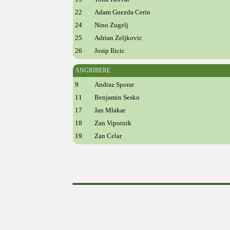
22
Adam Gnezda Cerin
24
Nino Zugelj
25
Adrian Zeljkovic
26
Josip Ilicic
ANGRIBERE
9
Andraz Sporar
11
Benjamin Sesko
17
Jan Mlakar
18
Zan Vipotnik
19
Zan Celar