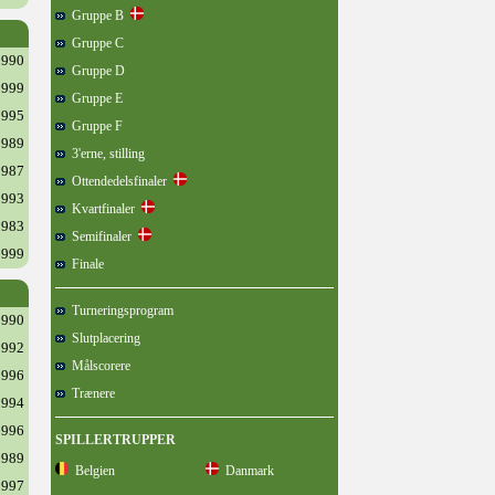
Gruppe B
Gruppe C
1990
Gruppe D
1999
Gruppe E
1995
Gruppe F
1989
3'erne, stilling
1987
Ottendedelsfinaler
1993
Kvartfinaler
1983
Semifinaler
1999
Finale
Turneringsprogram
1990
Slutplacering
1992
Målscorere
1996
Trænere
1994
1996
SPILLERTRUPPER
1989
Belgien
Danmark
1997