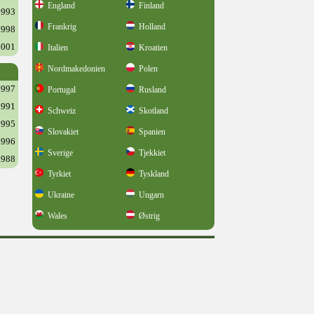
England
Finland
1993
Frankrig
Holland
1998
2001
Italien
Kroatien
Nordmakedonien
Polen
1997
Portugal
Rusland
1991
Schweiz
Skotland
1995
Slovakiet
Spanien
1996
Sverige
Tjekkiet
1988
Tyrkiet
Tyskland
Ukraine
Ungarn
Wales
Østrig