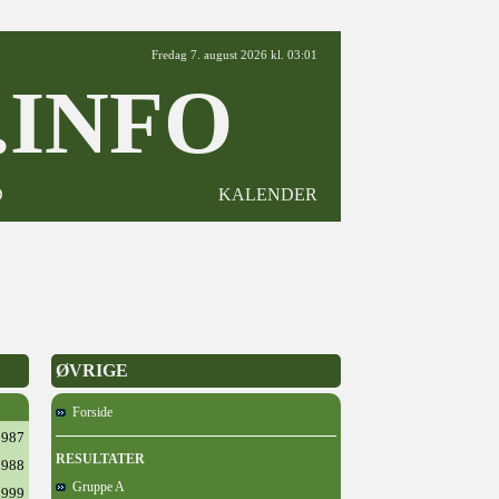
Fredag 7. august 2026 kl. 03:01
INFO
D
KALENDER
ØVRIGE
Forside
1987
RESULTATER
1988
Gruppe A
1999