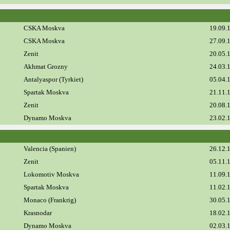
CSKA Moskva
19.09.
CSKA Moskva
27.09.
Zenit
20.05.
Akhmat Grozny
24.03.
Antalyaspor (Tyrkiet)
05.04.
Spartak Moskva
21.11.
Zenit
20.08.
Dynamo Moskva
23.02.
Valencia (Spanien)
26.12.
Zenit
05.11.
Lokomotiv Moskva
11.09.
Spartak Moskva
11.02.
Monaco (Frankrig)
30.05.
Krasnodar
18.02.
Dynamo Moskva
02.03.