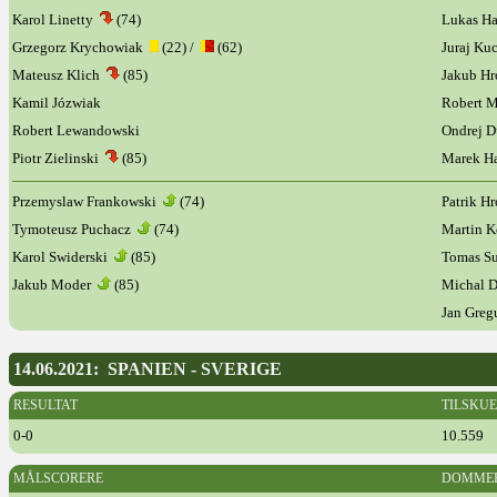
Karol Linetty
(74)
Lukas Ha
Grzegorz Krychowiak
(22) /
(62)
Juraj Ku
Mateusz Klich
(85)
Jakub H
Kamil Józwiak
Robert 
Robert Lewandowski
Ondrej 
Piotr Zielinski
(85)
Marek H
Przemyslaw Frankowski
(74)
Patrik H
Tymoteusz Puchacz
(74)
Martin 
Karol Swiderski
(85)
Tomas S
Jakub Moder
(85)
Michal 
Jan Gre
14.06.2021: SPANIEN - SVERIGE
RESULTAT
TILSKU
0-0
10.559
MÅLSCORERE
DOMME