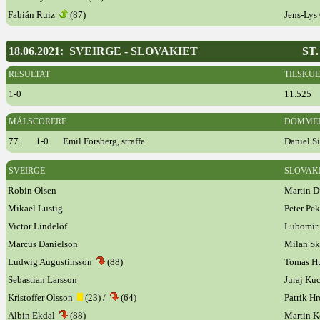
Fabián Ruiz
(87)
Jens-Lys
18.06.2021: SVEIRGE - SLOVAKIET
ST
RESULTAT
TILSKU
1-0
11.525
MÅLSCORERE
DOMME
77.
1-0
Emil Forsberg, straffe
Daniel Si
SVEIRGE
SLOVAK
Robin Olsen
Martin 
Mikael Lustig
Peter Pe
Victor Lindelöf
Lubomir 
Marcus Danielson
Milan Sk
Ludwig Augustinsson
(88)
Tomas 
Sebastian Larsson
Juraj Ku
Kristoffer Olsson
(23) /
(64)
Patrik H
Albin Ekdal
(88)
Martin K