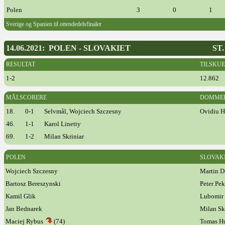
Polen
3
0
1
Sverige og Spanien til ottendedelsfinaler
14.06.2021: POLEN - SLOVAKIET
ST
RESULTAT
TILSKU
1-2
12.862
MÅLSCORERE
DOMME
18.
0-1
Selvmål, Wojciech Szczesny
Ovidiu 
46.
1-1
Karol Linetty
69.
1-2
Milan Skriniar
POLEN
SLOVAK
Wojciech Szczesny
Martin D
Bartosz Bereszynski
Peter Pe
Kamil Glik
Lubomir 
Jan Bednarek
Milan Sk
Maciej Rybus
(74)
Tomas 