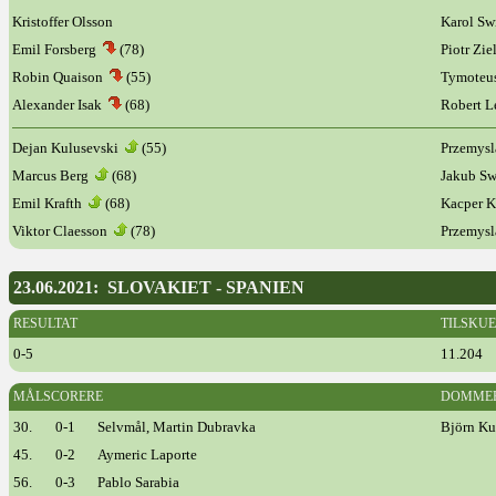
Kristoffer Olsson
Karol Sw
Emil Forsberg
(78)
Piotr Zie
Robin Quaison
(55)
Tymoteu
Alexander Isak
(68)
Robert 
Dejan Kulusevski
(55)
Przemys
Marcus Berg
(68)
Jakub S
Emil Krafth
(68)
Kacper 
Viktor Claesson
(78)
Przemys
23.06.2021: SLOVAKIET - SPANIEN
RESULTAT
TILSKU
0-5
11.204
MÅLSCORERE
DOMME
30.
0-1
Selvmål, Martin Dubravka
Björn Ku
45.
0-2
Aymeric Laporte
56.
0-3
Pablo Sarabia