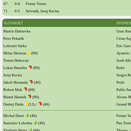
67.
0-4
Ferran Torres
71.
0-5
Selvmål, Juraj Kucka
SLOVAKIET
SPANIE
Martin Dubravka
Unai Si
Peter Pekarík
César Az
Lubomir Satka
Eric Gar
Milan Skriniar
(90)
Aymeric 
Tomas Hubocan
Jordi Al
Lukas Haraslin
(69)
Koke
Juraj Kucka
Sergio 
Jakub Hromada
(46)
Pedri
Robert Mak
(69)
Pablo Sa
Marek Hamsík
(90)
Alvaro 
Ondrej Duda
(12) /
(46)
Gerard 
Michal Duris
(46)
Ferran T
Stanislav Lobotka
(46)
Pau Torr
Vladimír Weiss
(69)
Thiago