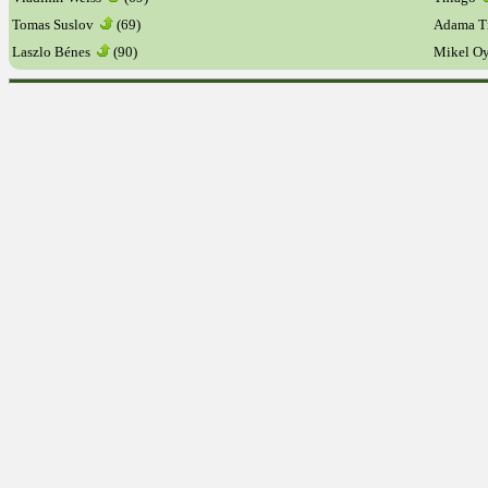
Tomas Suslov
(69)
Adama T
Laszlo Bénes
(90)
Mikel O