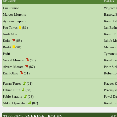
SPANIEN
POLEN
Unai Simon
Wojciech
Marcos Llorente
Bartosz 
Aymeric Laporte
Kamil Gl
Pau Torres
(81)
Jan Bed
Jordi Alba
Kamil J
Koke
(68)
Jakub M
Rodri
(90)
Mateusz
Pedri
Tymoteu
Gerard Moreno
(68)
Karol Sw
Alvaro Morata
(87)
Piotr Zie
Dani Olmo
(61)
Robert 
Ferran Torres
(61)
Kacper 
Fabián Ruiz
(68)
Przemys
Pablo Sarabia
(68)
Pawel D
Mikel Oyarzabal
(87)
Karol Li
23.06.2021: SVERIGE - POLEN
ST