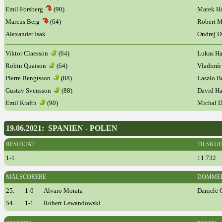
Emil Forsberg
(90)
Marek H
Marcus Berg
(64)
Robert 
Alexander Isak
Ondrej 
Viktor Claesson
(64)
Lukas Ha
Robin Quaison
(64)
Vladimí
Pierre Bengtsson
(88)
Laszlo 
Gustav Svensson
(88)
David H
Emil Krafth
(90)
Michal 
19.06.2021: SPANIEN - POLEN
RESULTAT
TILSKU
1-1
11.732
MÅLSCORERE
DOMME
25.
1-0
Alvaro Morata
Daniele O
54.
1-1
Robert Lewandowski