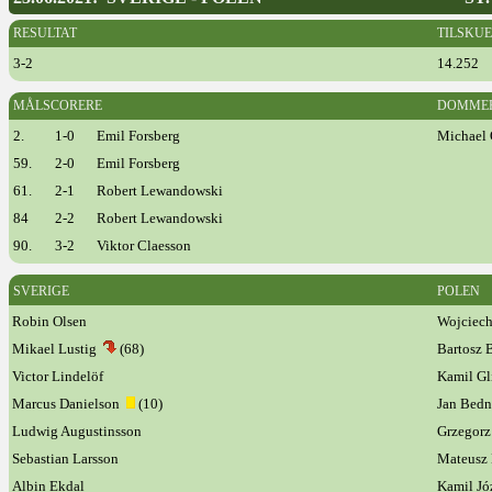
RESULTAT
TILSKU
3-2
14.252
MÅLSCORERE
DOMME
2.
1-0
Emil Forsberg
Michael 
59.
2-0
Emil Forsberg
61.
2-1
Robert Lewandowski
84
2-2
Robert Lewandowski
90.
3-2
Viktor Claesson
SVERIGE
POLEN
Robin Olsen
Wojciech
Mikael Lustig
(68)
Bartosz 
Victor Lindelöf
Kamil G
Marcus Danielson
(10)
Jan Bedn
Ludwig Augustinsson
Grzegor
Sebastian Larsson
Mateusz
Albin Ekdal
Kamil J