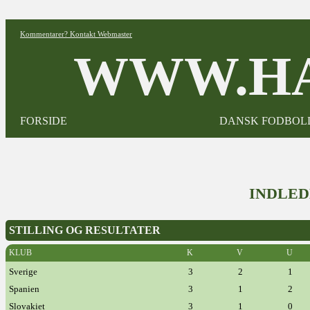
Kommentarer? Kontakt Webmaster
WWW.HA
FORSIDE
DANSK FODBOL
INDLED
STILLING OG RESULTATER
KLUB
K
V
U
Sverige
3
2
1
Spanien
3
1
2
Slovakiet
3
1
0