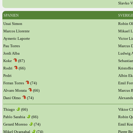
Slavko V
SPANIEN
SVERIG
Unai Simon
Robin Ol
Marcos Llorente
Mikael 
Aymeric Laporte
Victor Li
Pau Torres
Marcus D
Jordi Alba
Ludwig A
Koke
(87)
Sebastia
Rodri
(66)
Kristoff
Pedri
Albin Ek
Ferran Torres
(74)
Emil Fo
Alvaro Morata
(66)
Marcus 
Dani Olmo
(74)
Alexande
Thiago
(66)
Viktor C
Pablo Sarabia
(66)
Robin Q
Gerard Moreno
(74)
Emil Kr
Mikel Oyarzabal
(74)
Pierre B