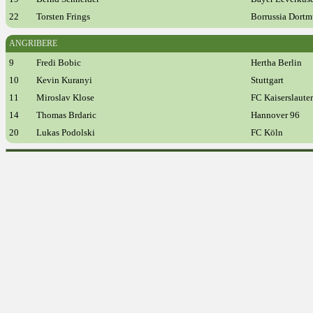
22
Torsten Frings
Borrussia Dort
ANGRIBERE
9
Fredi Bobic
Hertha Berlin
10
Kevin Kuranyi
Stuttgart
11
Miroslav Klose
FC Kaiserslaute
14
Thomas Brdaric
Hannover 96
20
Lukas Podolski
FC Köln