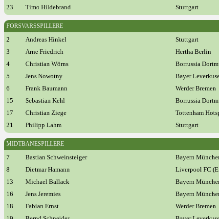
23
Timo Hildebrand
Stuttgart
FORSVARSSPILLERE
2
Andreas Hinkel
Stuttgart
3
Arne Friedrich
Hertha Berlin
4
Christian Wörns
Borrussia Dort
5
Jens Nowotny
Bayer Leverkus
6
Frank Baumann
Werder Bremen
15
Sebastian Kehl
Borrussia Dort
17
Christian Ziege
Tottenham Hotsp
21
Philipp Lahm
Stuttgart
MIDTBANESPILLERE
7
Bastian Schweinsteiger
Bayern Münche
8
Dietmar Hamann
Liverpool FC (E
13
Michael Ballack
Bayern Münche
16
Jens Jeremies
Bayern Münche
18
Fabian Ernst
Werder Bremen
19
Bernd Schneider
Bayer Leverkus