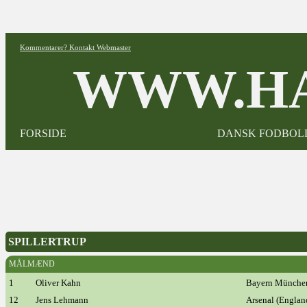
Kommentarer? Kontakt Webmaster
WWW.HA
FORSIDE
DANSK FODBOL
SPILLERTRUP
MÅLMÆND
1
Oliver Kahn
Bayern Münche
12
Jens Lehmann
Arsenal (Englan