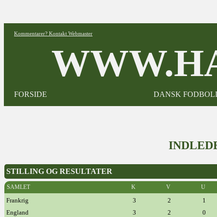
Kommentarer? Kontakt Webmaster
WWW.HA
FORSIDE
DANSK FODBOL
INDLED
STILLING OG RESULTATER
SAMLET
K
V
U
Frankrig
3
2
1
England
3
2
0