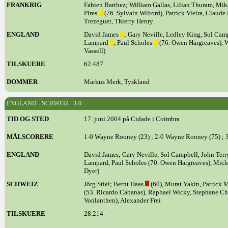
FRANKRIG
Fabien Barthez; William Gallas, Lilian Thuram, Mik
Pires
(76. Sylvain Wiltord), Patrick Vieira, Claude
Trezeguet, Thierry Henry
ENGLAND
David James
; Gary Neville, Ledley King, Sol Cam
Lampard
, Paul Scholes
(76. Owen Hargreaves), 
Vassell)
TILSKUERE
62.487
DOMMER
Markus Merk, Tyskland
ENGLAND - SCHWEIZ 3-0
TID OG STED
17. juni 2004 på Cidade i Coimbra
MÅLSCORERE
1-0 Wayne Rooney (23) ; 2-0 Wayne Rooney (75) ; 3
ENGLAND
David James; Gary Neville, Sol Campbell, John Terr
Lampard, Paul Scholes (70. Owen Hargreaves), Mic
Dyer)
SCHWEIZ
Jörg Stiel; Bernt Haas
(60), Murat Yakin, Patrick 
(53. Ricardo Cabanas), Raphael Wicky, Stephane Ch
Vonlanthen), Alexander Frei
TILSKUERE
28.214