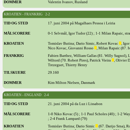
DOMMER
Valentin Ivanov, Rusland
KROATIEN - FRANKRIG 2-2
TID OG STED
17. juni 2004 på Magalhaes Pessoa i Leiria
MÅLSCORERE
0-1 Selvmål, Igor Tudor (22) ; 1-1 Milan Rapaic, stra
KROATIEN
Tomislav Butina; Dario Simic, Robert Kovac
, Igo
Nico Kovac, Giovanni Rosso
, Milan Rapaic (87. I
FRANKRIG
Fabien Barthez, William Gallas (81. Willy Sagnol), 
Wiltord (70. Robert Pires), Patrick Vieira
, Olivier 
Trezeguet, Thierry Henry
TILSKUERE
29.160
DOMMER
Kim Milton Nielsen, Danmark
KROATIEN - ENGLAND 2-4
TID OG STED
21. juni 2004 på da Luz i Lissabon
MÅLSCORERE
1-0 Niko Kovac (5) ; 1-1 Paul Scholes (40) ; 1-2 Wa
; 2-4 Frank Lampard (79)
KROATIEN
Tomislav Butina; Dario Simic
(67. Darijo Srna), R