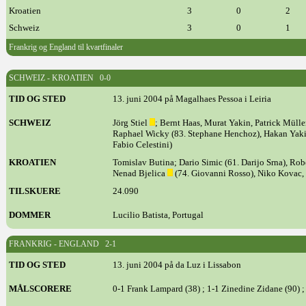
Kroatien
3
0
2
Schweiz
3
0
1
Frankrig og England til kvartfinaler
SCHWEIZ - KROATIEN 0-0
TID OG STED
13. juni 2004 på Magalhaes Pessoa i Leiria
SCHWEIZ
Jörg Stiel
; Bernt Haas, Murat Yakin, Patrick Müll
Raphael Wicky (83. Stephane Henchoz), Hakan Yakin
Fabio Celestini)
KROATIEN
Tomislav Butina; Dario Simic (61. Darijo Srna), Ro
Nenad Bjelica
(74. Giovanni Rosso), Niko Kovac, 
TILSKUERE
24.090
DOMMER
Lucilio Batista, Portugal
FRANKRIG - ENGLAND 2-1
TID OG STED
13. juni 2004 på da Luz i Lissabon
MÅLSCORERE
0-1 Frank Lampard (38) ; 1-1 Zinedine Zidane (90) ; 