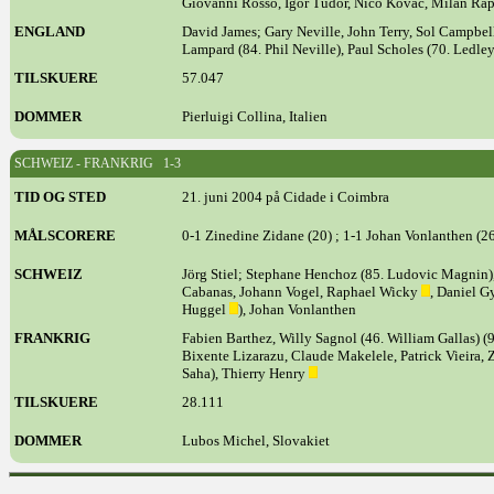
Giovanni Rosso, Igor Tudor, Nico Kovac, Milan Rapa
ENGLAND
David James; Gary Neville, John Terry, Sol Campbel
Lampard (84. Phil Neville), Paul Scholes (70. Ledl
TILSKUERE
57.047
DOMMER
Pierluigi Collina, Italien
SCHWEIZ - FRANKRIG 1-3
TID OG STED
21. juni 2004 på Cidade i Coimbra
MÅLSCORERE
0-1 Zinedine Zidane (20) ; 1-1 Johan Vonlanthen (26)
SCHWEIZ
Jörg Stiel; Stephane Henchoz (85. Ludovic Magnin),
Cabanas, Johann Vogel, Raphael Wicky
, Daniel 
Huggel
), Johan Vonlanthen
FRANKRIG
Fabien Barthez, Willy Sagnol (46. William Gallas) (
Bixente Lizarazu, Claude Makelele, Patrick Vieira, 
Saha), Thierry Henry
TILSKUERE
28.111
DOMMER
Lubos Michel, Slovakiet