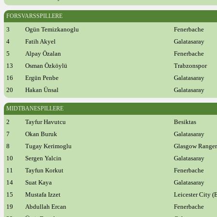
FORSVARSSPILLERE
3
Ogün Temizkanoglu
Fenerbache
4
Fatih Akyel
Galatasaray
5
Alpay Özalan
Fenerbache
13
Osman Özköylü
Trabzonspor
16
Ergün Penbe
Galatasaray
20
Hakan Ünsal
Galatasaray
MIDTBANESPILLERE
2
Tayfur Havutcu
Besiktas
7
Okan Buruk
Galatasaray
8
Tugay Kerimoglu
Glasgow Rangers
10
Sergen Yalcin
Galatasaray
11
Tayfun Korkut
Fenerbache
14
Suat Kaya
Galatasaray
15
Mustafa Izzet
Leicester City (
19
Abdullah Ercan
Fenerbache