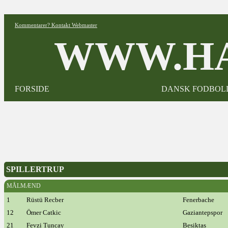
Kommentarer? Kontakt Webmaster
WWW.HA
FORSIDE
DANSK FODBOL
SPILLERTRUP
MÅLMÆND
1
Rüstü Recber
Fenerbache
12
Ömer Catkic
Gaziantepspor
21
Fevzi Tuncay
Besiktas