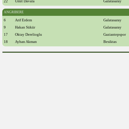
22
Ümit Davala
Galatasaray
ANGRIBERE
6
Arif Erdem
Galatasaray
9
Hakan Sükür
Galatasaray
17
Oktay Derelioglu
Gaziantepspor
18
Ayhan Akman
Besiktas