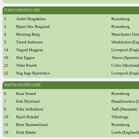
FORSVARSSPILLERE
2
André Bergdølmo
Rosenborg
3
Bjørn Otte Bragstad
Rosenborg
4
Henning Berg
Manchester Unit
5
Trond Andersen
Wimbledon (Eng
14
Vegard Heggem
Liverpool (Engl
16
Dan Eggen
Alaves (Spanien
21
Vidar Riseth
Celtic (Skotland
22
Stig Inge Bjørnebye
Liverpool (Engl
MIDTBANESPILLERE
6
Roar Strand
Rosenborg
7
Erik Mykland
Panathinaikos (
8
Ståle Solbakken
AaB (Danmark
10
Kjetil Rekdal
Vålerenga
11
Bent Skammelsrud
Rosenborg
19
Eirik Bakke
Leeds (England)