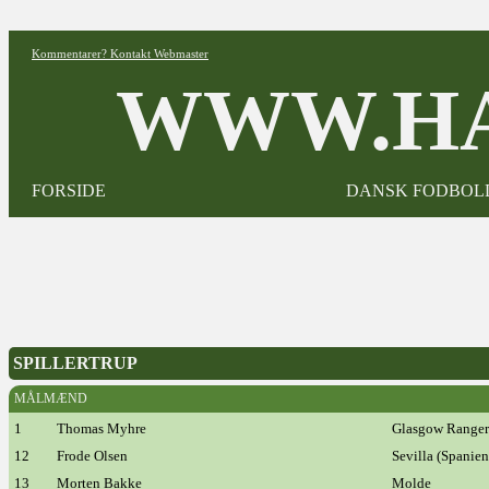
Kommentarer? Kontakt Webmaster
WWW.HA
FORSIDE
DANSK FODBOL
SPILLERTRUP
MÅLMÆND
1
Thomas Myhre
Glasgow Rangers
12
Frode Olsen
Sevilla (Spanien
13
Morten Bakke
Molde