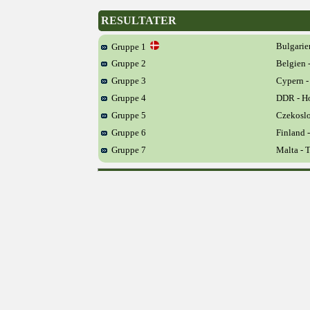
RESULTATER
Bulgarie
Gruppe 1
Gruppe 2
Belgien -
Gruppe 3
Cypern -
Gruppe 4
DDR - Ho
Gruppe 5
Czekoslo
Gruppe 6
Finland 
Gruppe 7
Malta - T