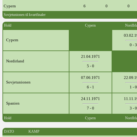
Cypern
6
0
0
Sovjetunionen til kvartfinaler
Hold
Cypern
NordIrl
03.02.
Cypern
0 - 3
21.04.1971
Nordirland
5 - 0
07.06.1971
22.09.
Sovjetunionen
6 - 1
1 - 0
24.11.1971
11.11.
Spanien
7 - 0
3 - 0
Hold
Cypern
NordIrl
DATO
KAMP