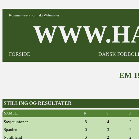
Kommentarer? Kontakt Webmaster
WWW.HA
FORSIDE
DANSK FODBOL
EM 1
STILLING OG RESULTATER
SAMLET
K
V
U
Sovjetunionen
6
4
2
Spanien
6
3
2
NordIrland
6
2
2