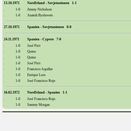
13.10.1971
NordIrland - Sovjetunionen 1-1
.
1-0
Jimmy Nicholson
.
1-0
Anatoli Byshovets
27.10.1971
Spanien - Sovjetunionen 0-0
24.11.1971
Spanien - Cypern 7-0
.
1-0
José Pirri
.
1-0
Quino
.
1-0
Quino
.
1-0
José Pirri
.
1-0
Francisco Aquillar
.
1-0
Enrique Lora
.
1-0
José Francisco Rojo
16.02.1972
NordIrland - Spanien 1-1
.
1-0
José Francisco Rojo
.
1-0
Sammy Morgan