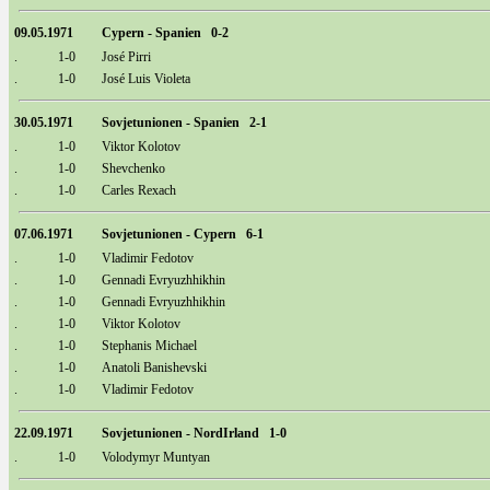
09.05.1971
Cypern - Spanien 0-2
.
1-0
José Pirri
.
1-0
José Luis Violeta
30.05.1971
Sovjetunionen - Spanien 2-1
.
1-0
Viktor Kolotov
.
1-0
Shevchenko
.
1-0
Carles Rexach
07.06.1971
Sovjetunionen - Cypern 6-1
.
1-0
Vladimir Fedotov
.
1-0
Gennadi Evryuzhhikhin
.
1-0
Gennadi Evryuzhhikhin
.
1-0
Viktor Kolotov
.
1-0
Stephanis Michael
.
1-0
Anatoli Banishevski
.
1-0
Vladimir Fedotov
22.09.1971
Sovjetunionen - NordIrland 1-0
.
1-0
Volodymyr Muntyan