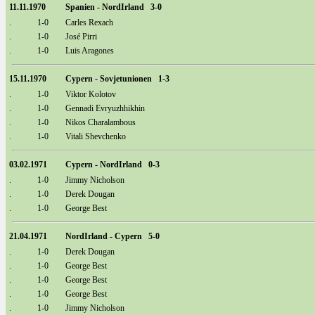
11.11.1970
Spanien - NordIrland 3-0
.
1-0
Carles Rexach
.
1-0
José Pirri
.
1-0
Luis Aragones
15.11.1970
Cypern - Sovjetunionen 1-3
.
1-0
Viktor Kolotov
.
1-0
Gennadi Evryuzhhikhin
.
1-0
Nikos Charalambous
.
1-0
Vitali Shevchenko
03.02.1971
Cypern - NordIrland 0-3
.
1-0
Jimmy Nicholson
.
1-0
Derek Dougan
.
1-0
George Best
21.04.1971
NordIrland - Cypern 5-0
.
1-0
Derek Dougan
.
1-0
George Best
.
1-0
George Best
.
1-0
George Best
.
1-0
Jimmy Nicholson