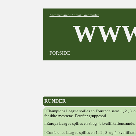
Kommentarer? Kontakt Webmaster
WWW
FORSIDE
RUNDER
I Champions League spilles en Forrunde samt 1., 2., 3. og
for ikke-mestrene. Derefter gruppespil
I Europa League spilles en 3. og 4. kvalifikationsrunde.
I Conference League spilles en 1., 2., 3. og 4. kvalifika