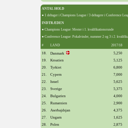
ANTAL HOLD
● 1 deltager i Champions League / 3 deltagere i Conference Lea
INDTRÆDEN
● Champions League: Mester i 1. kvalifikationsrunde
● Conference League: Pokalvinder, nummer 2 og 3 i 2. kvalifik
#
LAND
2017/18
18.
5,250
Danmark
19.
Kroatien
5,125
20.
Tyrkiet
6,800
21.
Cypern
7,000
22.
Israel
5,625
23.
Sverige
5,375
24.
Bulgarien
4,000
25.
Rumænien
2,900
26.
Aserbajdsjan
4,375
27.
Ungarn
1,625
28.
Polen
2,875