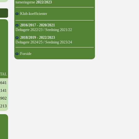
turneringerne
2022/2023
Klub-koefficienter
2016/2017 - 2020/2021
Deltagere 2022/23 / Seedning 2021/22
2018/2019 - 2022/2023
Deltagere 2024/25 / Seedning 2023/24
Forside
TAL
 641
,141
,902
,213