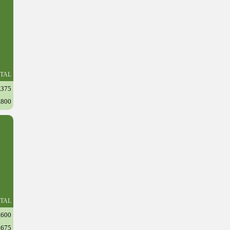
TAL
,375
,800
TAL
,600
,675