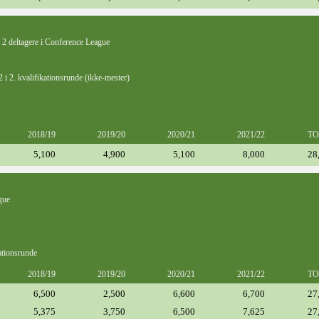
/ 2 deltagere i Conference League
i 2. kvalifikationsrunde (ikke-mester)
2018/19
2019/20
2020/21
2021/22
TO
5,100
4,900
5,100
8,000
28
gue
ationsrunde
2018/19
2019/20
2020/21
2021/22
TO
6,500
2,500
6,600
6,700
27
5,375
3,750
6,500
7,625
27