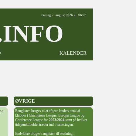
Fredag 7. august 2026 kl. 06:03
INFO
D
KALENDER
ØVRIGE
nde
Ranglisten bruges til at afgøre landets antal af
klubber i Champions League, Europa League og
Conference League for
2023/2024
samt på hvilket
tidspunkt holdet træder ind i turneringen.
Endvidere bruges ranglisten til seedning i