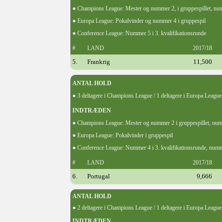
● Champions League: Mester og nummer 2, i gruppespillet, numm
● Europa League: Pokalvinder og nummer 4 i gruppespil
● Conference League: Nummer 5 i 3. kvalifikationsrunde
#
LAND
2017/18
5.
Frankrig
11,500
ANTAL HOLD
● 3 deltagere i Champions League / 1 deltagere i Europa League
INDTRÆDEN
● Champions League: Mester og nummer 2 i gruppespillet, numme
● Europa League: Pokalvinder i gruppespil
● Conference League: Nummer 4 i 3. kvalifikationsrunde, numme
#
LAND
2017/18
6.
Portugal
9,666
ANTAL HOLD
● 2 deltagere i Champions League / 1 deltagere i Europa League
INDTRÆDEN