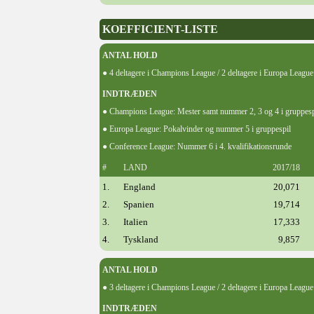
KOEFFICIENT-LISTE
ANTAL HOLD
● 4 deltagere i Champions League / 2 deltagere i Europa League
INDTRÆDEN
● Champions League: Mester samt nummer 2, 3 og 4 i gruppespi
● Europa League: Pokalvinder og nummer 5 i gruppespil
● Conference League: Nummer 6 i 4. kvalifikationsrunde
#
LAND
2017/18
1.
England
20,071
2.
Spanien
19,714
3.
Italien
17,333
4.
Tyskland
9,857
ANTAL HOLD
● 3 deltagere i Champions League / 2 deltagere i Europa League
INDTRÆDEN