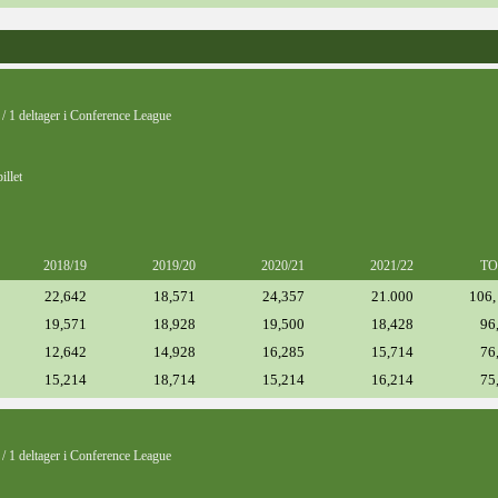
 / 1 deltager i Conference League
llet
2018/19
2019/20
2020/21
2021/22
TO
22,642
18,571
24,357
21.000
106,
19,571
18,928
19,500
18,428
96
12,642
14,928
16,285
15,714
76
15,214
18,714
15,214
16,214
75
 / 1 deltager i Conference League