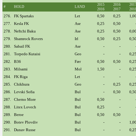
2015
2016
201
#
HOLD
LAND
2016
2017
201
276.
FK Spartaks
Let
0,50
0,25
1,0
277.
Kesla FK
Ase
0,25
0,50
278.
Neftchi Baku
Ase
0,25
0,50
0,0
279.
Shamrock Rovers
Irl
0,50
0,25
0,5
280.
Sabail FK
Ase
-
-
281.
Torpedo Kutaisi
Geo
-
-
0,2
282.
B36
Fær
0,50
0,50
0,2
283.
Milsami
Mol
1,50
-
0,2
284.
FK Riga
Let
-
-
285.
Chikhura
Geo
-
0,25
0,2
286.
Levski Sofia
Bul
-
0,50
0,5
287.
Cherno More
Bul
0,50
-
288.
Litex Lovech
Bul
0,25
-
289.
Beroe
Bul
0,50
0,50
290.
Botev Plovdiv
Bul
-
-
1,0
291.
Dunav Russe
Bul
-
-
0,2