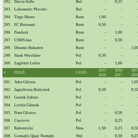
292.
Slavia Sofia
Bul
-
0,25
293.
Lokomotiv Plovdiv
Bul
-
-
294.
Tirgu Mures
Rum
1,00
-
295.
FC Botosani
Rum
0,50
-
296.
Pandurii
Rum
-
1,00
297.
CSMS Iasi
Rum
-
0,50
298.
Dinamo Bukarest
Rum
-
-
1,0
299.
Slask Wrochlaw
Pol
0,50
-
300.
Zaglebie Lubin
Pol
-
1,00
2015
2016
201
#
HOLD
LAND
2016
2017
201
301.
Arka Gdynia
Pol
-
-
1,0
302.
Jagiellonia Bialystok
Pol
0,50
-
0,5
303.
Gornik Zabrze
Pol
-
-
304.
Lechia Gdansk
Pol
-
-
305.
Piast Gliwice
Pol
-
0,50
306.
Cracovia
Pol
-
0,25
307.
Rabotnicki
Nma
1,50
0,25
0,5
308.
Connah's Quay Nomads
Wal
-
0,50
0,2