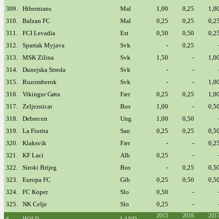
309.
Hibernians
Mal
1,00
0,25
1,0
310.
Balzan FC
Mal
0,25
0,25
0,2
311.
FCI Levadia
Est
0,50
0,50
0,2
312.
Spartak Myjava
Svk
-
0,25
313.
MSK Zilina
Svk
1,50
-
1,0
314.
Dunejska Streda
Svk
-
-
315.
Ruzomberok
Svk
-
-
1,0
316.
Vikingur Gøta
Fær
0,25
0,25
1,0
317.
Zeljeznicar
Bos
1,00
-
0,5
318.
Debrecen
Ung
1,00
0,50
319.
La Fiorita
San
0,25
0,25
0,5
320.
Klaksvik
Fær
-
-
0,2
321.
KF Laci
Alb
0,25
-
322.
Siroki Brijeg
Bos
-
0,25
0,5
323.
Europa FC
Gib
0,25
0,50
0,5
324.
FC Koper
Slo
0,50
-
325.
NK Celje
Slo
0,25
-
2015
2016
201