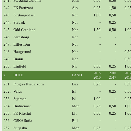
241.
FC Santa Coloma
Arm
0,50
0,50
0,5
242.
FK Partizani
Alb
0,25
1,50
0,2
243.
Strømsgodset
Nor
1,00
0,50
244.
Stabæk
Nor
-
0,25
245.
Odd Grenland
Nor
1,50
0,50
1,0
246.
Sarpsborg
Nor
-
-
247.
Lillestrøm
Nor
-
-
248.
Haugesund
Nor
-
-
0,5
249.
Brann
Nor
-
-
0,5
250.
Linfield
Nir
0,50
0,25
1,0
2015
2016
201
#
HOLD
LAND
2016
2017
201
251.
Progres Niederkorn
Lux
0,25
-
0,5
252.
Valur
Isl
-
0,25
0,5
253.
Stjarnan
Isl
1,00
-
0,2
254.
Buducnost
Mon
0,25
0,50
1,0
255.
FK Riteriai
Lit
0,50
0,25
1,0
256.
CSKA Sofia
Bul
-
-
257.
Sutjeska
Mon
0,25
-
0,2