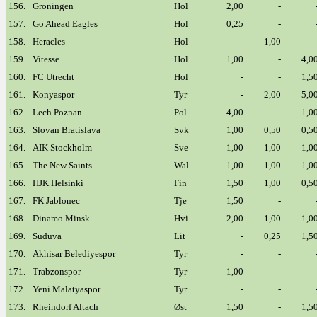
156.
Groningen
Hol
2,00
-
157.
Go Ahead Eagles
Hol
0,25
-
158.
Heracles
Hol
-
1,00
159.
Vitesse
Hol
1,00
-
4,0
160.
FC Utrecht
Hol
-
-
1,5
161.
Konyaspor
Tyr
-
2,00
5,0
162.
Lech Poznan
Pol
4,00
-
1,0
163.
Slovan Bratislava
Svk
1,00
0,50
0,5
164.
AIK Stockholm
Sve
1,00
1,00
1,0
165.
The New Saints
Wal
1,00
1,00
1,0
166.
HJK Helsinki
Fin
1,50
1,00
0,5
167.
FK Jablonec
Tje
1,50
-
168.
Dinamo Minsk
Hvi
2,00
1,00
1,0
169.
Suduva
Lit
-
0,25
1,5
170.
Akhisar Belediyespor
Tyr
-
-
171.
Trabzonspor
Tyr
1,00
-
172.
Yeni Malatyaspor
Tyr
-
-
173.
Rheindorf Altach
Øst
1,50
-
1,5