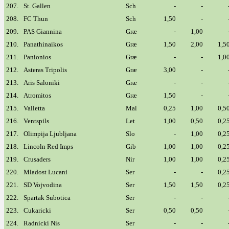
207.
St. Gallen
Sch
-
-
208.
FC Thun
Sch
1,50
-
209.
PAS Giannina
Græ
-
1,00
210.
Panathinaikos
Græ
1,50
2,00
1,5
211.
Panionios
Græ
-
-
1,0
212.
Asteras Tripolis
Græ
3,00
-
213.
Aris Saloniki
Græ
-
-
214.
Atromitos
Græ
1,50
-
215.
Valletta
Mal
0,25
1,00
0,5
216.
Ventspils
Let
1,00
0,50
0,2
217.
Olimpija Ljubljana
Slo
-
1,00
0,2
218.
Lincoln Red Imps
Gib
1,00
1,00
0,2
219.
Crusaders
Nir
1,00
1,00
0,2
220.
Mladost Lucani
Ser
-
-
0,2
221.
SD Vojvodina
Ser
1,50
1,50
0,2
222.
Spartak Subotica
Ser
-
-
223.
Cukaricki
Ser
0,50
0,50
224.
Radnicki Nis
Ser
-
-