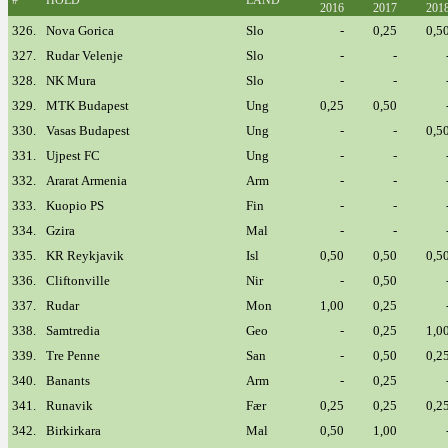
#
HOLD
LAND
2016
2017
201
326.
Nova Gorica
Slo
-
0,25
0,5
327.
Rudar Velenje
Slo
-
-
328.
NK Mura
Slo
-
-
329.
MTK Budapest
Ung
0,25
0,50
330.
Vasas Budapest
Ung
-
-
0,5
331.
Ujpest FC
Ung
-
-
332.
Ararat Armenia
Arm
-
-
333.
Kuopio PS
Fin
-
-
334.
Gzira
Mal
-
-
335.
KR Reykjavik
Isl
0,50
0,50
0,5
336.
Cliftonville
Nir
-
0,50
337.
Rudar
Mon
1,00
0,25
338.
Samtredia
Geo
-
0,25
1,0
339.
Tre Penne
San
-
0,50
0,2
340.
Banants
Arm
-
0,25
341.
Runavik
Fær
0,25
0,25
0,2
342.
Birkirkara
Mal
0,50
1,00