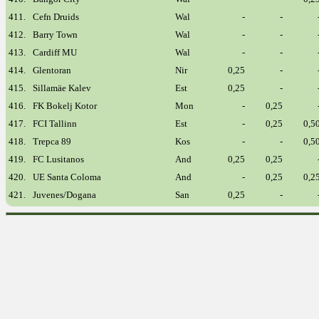
411.
Cefn Druids
Wal
-
-
412.
Barry Town
Wal
-
-
413.
Cardiff MU
Wal
-
-
414.
Glentoran
Nir
0,25
-
415.
Sillamäe Kalev
Est
0,25
-
416.
FK Bokelj Kotor
Mon
-
0,25
417.
FCI Tallinn
Est
-
0,25
0,5
418.
Trepca 89
Kos
-
-
0,5
419.
FC Lusitanos
And
0,25
0,25
420.
UE Santa Coloma
And
-
0,25
0,2
421.
Juvenes/Dogana
San
0,25
-