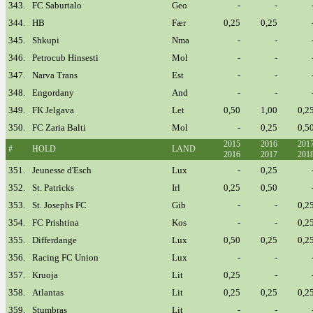
343.
FC Saburtalo
Geo
-
-
344.
HB
Fær
0,25
0,25
345.
Shkupi
Nma
-
-
346.
Petrocub Hinsesti
Mol
-
-
347.
Narva Trans
Est
-
-
348.
Engordany
And
-
-
349.
FK Jelgava
Let
0,50
1,00
0,2
350.
FC Zaria Balti
Mol
-
0,25
0,5
2015
2016
201
#
HOLD
LAND
2016
2017
201
351.
Jeunesse d'Esch
Lux
-
0,25
352.
St. Patricks
Irl
0,25
0,50
353.
St. Josephs FC
Gib
-
-
0,2
354.
FC Prishtina
Kos
-
-
0,2
355.
Differdange
Lux
0,50
0,25
0,2
356.
Racing FC Union
Lux
-
-
357.
Kruoja
Lit
0,25
-
358.
Atlantas
Lit
0,25
0,25
0,2
359.
Stumbras
Lit
-
-