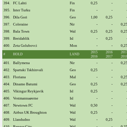
394.
FC Lahti
Fin
0,25
-
395.
Inter Turku
Fin
-
-
396.
Dila Gori
Geo
1,00
0,25
397.
Coleraine
Nir
-
-
0,2
398.
Bala Town
Wal
0,25
0,25
0,2
399.
Breidablik
Isl
-
0,25
400.
Zeta Golubovci
Mon
-
-
0,2
2015
2016
201
#
HOLD
LAND
2016
2017
201
401.
Ballymena
Nir
-
-
0,2
402.
Spartaki Tskhinvali
Geo
0,25
-
403.
Floriana
Mal
-
-
0,2
404.
Dinamo Batumi
Geo
0,25
-
0,2
405.
Vikingur Reykjavik
Isl
0,25
-
406.
Vestmannaøerne
Isl
-
-
407.
Newtown FC
Wal
0,50
-
408.
Airbus UK Broughton
Wal
0,25
-
409.
Llandudno
Wal
-
0,25
410.
Bangor City
Wal
-
-
0,2