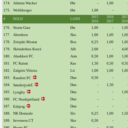
174.
Admira Wacker
Øst
-
1,00
175.
Wolfsberger
Øst
1,00
-
2015
2016
201
#
HOLD
LAND
2016
2017
201
176.
Sturm Graz
Øst
1,00
-
1,0
177.
Aberdeen
Sko
1,00
1,00
1,0
178.
Zrinjski Mostar
Bos
0,25
1,00
1,0
179.
Skënderbeu Korcë
Alb
2,00
-
4,0
180.
Alashkert FC
Arm
0,50
1,00
1,0
181.
FC Kairat
Kas
1,50
0,50
0,5
182.
Zalgiris Vilnius
Lit
1,00
1,00
1,0
183.
Dan
0,50
-
Randers FC
184.
Dan
-
1,50
SønderjyskE
185.
Dan
-
-
1,0
Lyngby
186.
Dan
-
-
FC Nordsjælland
187.
Dan
-
-
Esbjerg
188.
NK Domzale
Slo
0,25
1,00
1,5
189.
Inverness CT
Sko
0,50
-
190.
Hearts FC
Sko
-
0,50