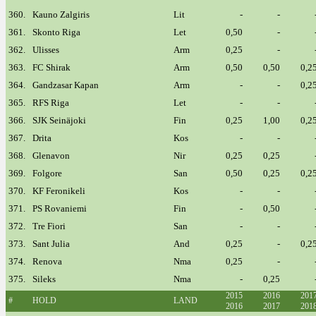
360.
Kauno Zalgiris
Lit
-
-
361.
Skonto Riga
Let
0,50
-
362.
Ulisses
Arm
0,25
-
363.
FC Shirak
Arm
0,50
0,50
0,2
364.
Gandzasar Kapan
Arm
-
-
0,2
365.
RFS Riga
Let
-
-
366.
SJK Seinäjoki
Fin
0,25
1,00
0,2
367.
Drita
Kos
-
-
368.
Glenavon
Nir
0,25
0,25
369.
Folgore
San
0,50
0,25
0,2
370.
KF Feronikeli
Kos
-
-
371.
PS Rovaniemi
Fin
-
0,50
372.
Tre Fiori
San
-
-
373.
Sant Julia
And
0,25
-
0,2
374.
Renova
Nma
0,25
-
375.
Sileks
Nma
-
0,25
2015
2016
201
#
HOLD
LAND
2016
2017
201