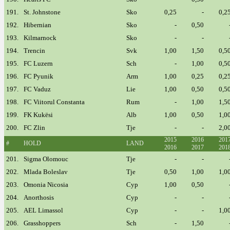
191.
St. Johnstone
Sko
0,25
-
0,2
192.
Hibernian
Sko
-
0,50
193.
Kilmarnock
Sko
-
-
194.
Trencin
Svk
1,00
1,50
0,5
195.
FC Luzern
Sch
-
1,00
0,5
196.
FC Pyunik
Arm
1,00
0,25
0,2
197.
FC Vaduz
Lie
1,00
0,50
0,5
198.
FC Viitorul Constanta
Rum
-
1,00
1,5
199.
FK Kukësi
Alb
1,00
0,50
1,0
200.
FC Zlin
Tje
-
-
2,0
2015
2016
201
#
HOLD
LAND
2016
2017
201
201.
Sigma Olomouc
Tje
-
-
202.
Mlada Boleslav
Tje
0,50
1,00
1,0
203.
Omonia Nicosia
Cyp
1,00
0,50
204.
Anorthosis
Cyp
-
-
205.
AEL Limassol
Cyp
-
-
1,0
206.
Grasshoppers
Sch
-
1,50