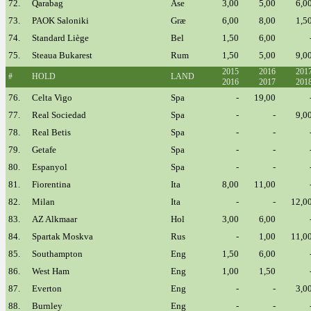
72.
Qarabag
Ase
3,00
5,00
6,0
73.
PAOK Saloniki
Græ
6,00
8,00
1,5
74.
Standard Liège
Bel
1,50
6,00
75.
Steaua Bukarest
Rum
1,50
5,00
9,0
2015
2016
201
#
HOLD
LAND
2016
2017
201
76.
Celta Vigo
Spa
-
19,00
77.
Real Sociedad
Spa
-
-
9,0
78.
Real Betis
Spa
-
-
79.
Getafe
Spa
-
-
80.
Espanyol
Spa
-
-
81.
Fiorentina
Ita
8,00
11,00
82.
Milan
Ita
-
-
12,0
83.
AZ Alkmaar
Hol
3,00
6,00
84.
Spartak Moskva
Rus
-
1,00
11,0
85.
Southampton
Eng
1,50
6,00
86.
West Ham
Eng
1,00
1,50
87.
Everton
Eng
-
-
3,0
88.
Burnley
Eng
-
-