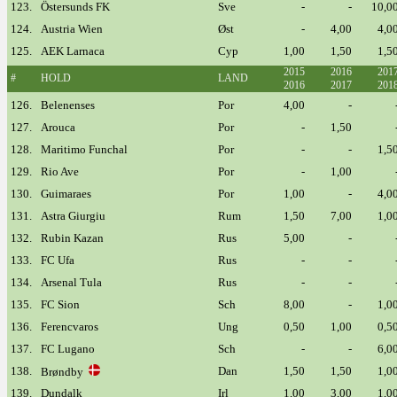
123.
Östersunds FK
Sve
-
-
10,0
124.
Austria Wien
Øst
-
4,00
4,0
125.
AEK Larnaca
Cyp
1,00
1,50
1,5
2015
2016
201
#
HOLD
LAND
2016
2017
201
126.
Belenenses
Por
4,00
-
127.
Arouca
Por
-
1,50
128.
Maritimo Funchal
Por
-
-
1,5
129.
Rio Ave
Por
-
1,00
130.
Guimaraes
Por
1,00
-
4,0
131.
Astra Giurgiu
Rum
1,50
7,00
1,0
132.
Rubin Kazan
Rus
5,00
-
133.
FC Ufa
Rus
-
-
134.
Arsenal Tula
Rus
-
-
135.
FC Sion
Sch
8,00
-
1,0
136.
Ferencvaros
Ung
0,50
1,00
0,5
137.
FC Lugano
Sch
-
-
6,0
138.
Dan
1,50
1,50
1,0
Brøndby
139.
Dundalk
Irl
1,00
3,00
1,0