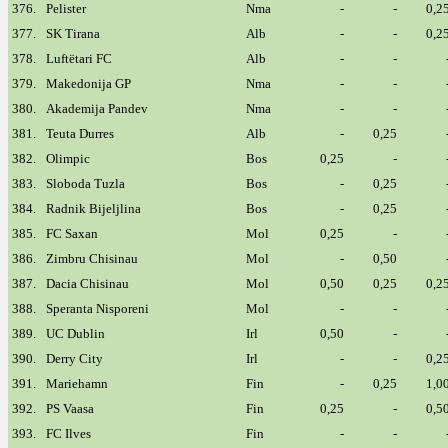
376.
Pelister
Nma
-
-
0,2
377.
SK Tirana
Alb
-
-
0,2
378.
Luftëtari FC
Alb
-
-
379.
Makedonija GP
Nma
-
-
380.
Akademija Pandev
Nma
-
-
381.
Teuta Durres
Alb
-
0,25
382.
Olimpic
Bos
0,25
-
383.
Sloboda Tuzla
Bos
-
0,25
384.
Radnik Bijeljlina
Bos
-
0,25
385.
FC Saxan
Mol
0,25
-
386.
Zimbru Chisinau
Mol
-
0,50
387.
Dacia Chisinau
Mol
0,50
0,25
0,2
388.
Speranta Nisporeni
Mol
-
-
389.
UC Dublin
Irl
0,50
-
390.
Derry City
Irl
-
-
0,2
391.
Mariehamn
Fin
-
0,25
1,0
392.
PS Vaasa
Fin
0,25
-
0,5
393.
FC Ilves
Fin
-
-