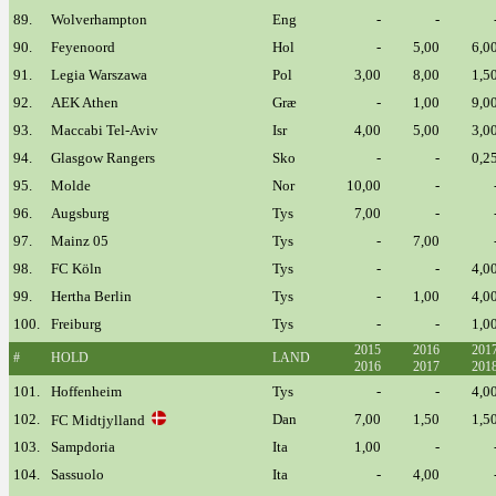
89.
Wolverhampton
Eng
-
-
90.
Feyenoord
Hol
-
5,00
6,0
91.
Legia Warszawa
Pol
3,00
8,00
1,5
92.
AEK Athen
Græ
-
1,00
9,0
93.
Maccabi Tel-Aviv
Isr
4,00
5,00
3,0
94.
Glasgow Rangers
Sko
-
-
0,2
95.
Molde
Nor
10,00
-
96.
Augsburg
Tys
7,00
-
97.
Mainz 05
Tys
-
7,00
98.
FC Köln
Tys
-
-
4,0
99.
Hertha Berlin
Tys
-
1,00
4,0
100.
Freiburg
Tys
-
-
1,0
2015
2016
201
#
HOLD
LAND
2016
2017
201
101.
Hoffenheim
Tys
-
-
4,0
102.
Dan
7,00
1,50
1,5
FC Midtjylland
103.
Sampdoria
Ita
1,00
-
104.
Sassuolo
Ita
-
4,00