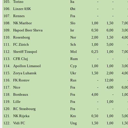
105.
Torino
Ita
-
-
106.
Linzer ASK
Øst
-
-
107.
Rennes
Fra
-
-
108.
NK Maribor
Slo
1,00
1,50
7,0
109.
Hapoel Beer Sheva
Isr
0,50
6,00
3,0
110.
Rosenborg
Nor
2,00
1,50
4,0
111.
FC Zürich
Sch
1,00
5,00
112.
Sheriff Tiraspol
Mol
0,25
1,00
7,0
113.
CFR Cluj
Rum
-
-
114.
Apollon Limassol
Cyp
1,00
1,00
3,0
115.
Zorya Luhansk
Ukr
1,50
2,00
4,0
116.
FK Rostov
Rus
-
12,00
117.
Nice
Fra
-
4,00
6,0
118.
Bordeaux
Fra
4,00
-
1,0
119.
Lille
Fra
-
1,00
120.
RC Strasbourg
Fra
-
-
121.
NK Rijeka
Kro
0,50
1,00
5,0
122.
Vidi FC
Ung
1,50
1,00
1,5