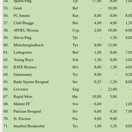
54.
Sparta Prag
Tje
17,00
9,00
1,0
55.
Genk
Bel
-
16,00
56.
FC Astana
Kas
8,00
4,00
8,0
57.
Club Brugge
Bel
4,00
4,00
1,5
58.
APOEL Nicosia
Cyp
2,00
10,00
6,0
59.
Slavia Prag
Tje
-
1,50
6,0
60.
Mönchengladbach
Tys
8,00
12,00
61.
Ludogorets
Bul
1,00
8,00
7,0
62.
Young Boys
Sch
1,50
6,00
5,0
63.
BATE Borisov
Hvi
8,00
1,50
4,0
64.
Galatasaray
Tyr
9,00
-
0,5
65.
Røde Stjerne Beograd
Ser
0,25
1,50
8,0
66.
Leicester
Eng
-
22,00
67.
Rapid Wien
Øst
10,00
5,00
68.
Malmö FF
Sve
6,00
-
1,0
69.
Partizan Beograd
Ser
6,00
0,50
7,0
70.
St. Etienne
Fra
9,00
9,00
71.
Istanbul Basaksehir
Tyr
1,00
1,50
6,0