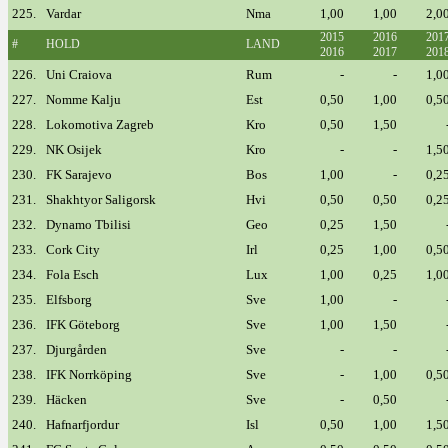
225.
Vardar
Nma
1,00
1,00
2,0
2015
2016
201
#
HOLD
LAND
2016
2017
201
226.
Uni Craiova
Rum
-
-
1,0
227.
Nomme Kalju
Est
0,50
1,00
0,5
228.
Lokomotiva Zagreb
Kro
0,50
1,50
229.
NK Osijek
Kro
-
-
1,5
230.
FK Sarajevo
Bos
1,00
-
0,2
231.
Shakhtyor Saligorsk
Hvi
0,50
0,50
0,2
232.
Dynamo Tbilisi
Geo
0,25
1,50
233.
Cork City
Irl
0,25
1,00
0,5
234.
Fola Esch
Lux
1,00
0,25
1,0
235.
Elfsborg
Sve
1,00
-
236.
IFK Göteborg
Sve
1,00
1,50
237.
Djurgården
Sve
-
-
238.
IFK Norrköping
Sve
-
1,00
0,5
239.
Häcken
Sve
-
0,50
240.
Hafnarfjordur
Isl
0,50
1,00
1,5