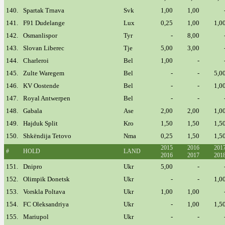
140.
Spartak Trnava
Svk
1,00
1,00
141.
F91 Dudelange
Lux
0,25
1,00
1,0
142.
Osmanlispor
Tyr
-
8,00
143.
Slovan Liberec
Tje
5,00
3,00
144.
Charleroi
Bel
1,00
-
145.
Zulte Waregem
Bel
-
-
5,0
146.
KV Oostende
Bel
-
-
1,0
147.
Royal Antwerpen
Bel
-
-
148.
Gabala
Ase
2,00
2,00
1,0
149.
Hajduk Split
Kro
1,50
1,50
1,5
150.
Shkëndija Tetovo
Nma
0,25
1,50
1,5
2015
2016
201
#
HOLD
LAND
2016
2017
201
151.
Dnipro
Ukr
5,00
-
152.
Olimpik Donetsk
Ukr
-
-
1,0
153.
Vorskla Poltava
Ukr
1,00
1,00
154.
FC Oleksandriya
Ukr
-
1,00
1,5
155.
Mariupol
Ukr
-
-