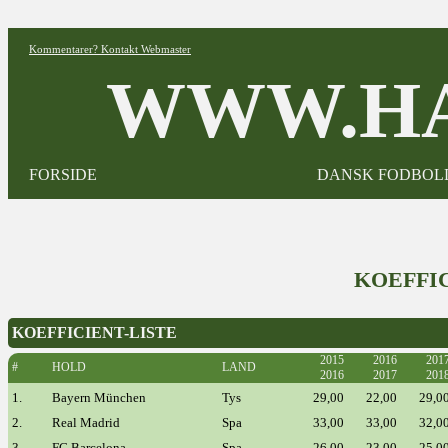
Kommentarer? Kontakt Webmaster
WWW.HA
FORSIDE
DANSK FODBOL
KOEFFICI
KOEFFICIENT-LISTE
2015
2016
201
#
HOLD
LAND
2016
2017
201
1.
Bayern München
Tys
29,00
22,00
29,0
2.
Real Madrid
Spa
33,00
33,00
32,0
3.
FC Barcelona
Spa
26,00
23,00
25,0