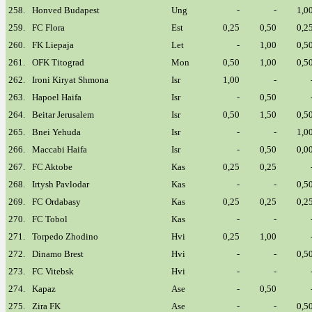
258.
Honved Budapest
Ung
-
-
1,0
259.
FC Flora
Est
0,25
0,50
0,2
260.
FK Liepaja
Let
-
1,00
0,5
261.
OFK Titograd
Mon
0,50
1,00
0,5
262.
Ironi Kiryat Shmona
Isr
1,00
-
263.
Hapoel Haifa
Isr
-
0,50
264.
Beitar Jerusalem
Isr
0,50
1,50
0,5
265.
Bnei Yehuda
Isr
-
-
1,0
266.
Maccabi Haifa
Isr
-
0,50
0,0
267.
FC Aktobe
Kas
0,25
0,25
268.
Irtysh Pavlodar
Kas
-
-
0,5
269.
FC Ordabasy
Kas
0,25
0,25
0,2
270.
FC Tobol
Kas
-
-
271.
Torpedo Zhodino
Hvi
0,25
1,00
272.
Dinamo Brest
Hvi
-
-
0,5
273.
FC Vitebsk
Hvi
-
-
274.
Kapaz
Ase
-
0,50
275.
Zira FK
Ase
-
-
0,5