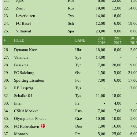
21.
Ajax
Hol
6,00
22,00
1,5
22.
Zenit
Rus
19,00
12,00
14,0
23.
Leverkusen
Tys
14,00
18,00
24.
FC Basel
Sch
12,00
6,00
19,0
25.
Villarreal
Spa
23,00
9,00
8,0
2015
2016
201
#
HOLD
LAND
2016
2017
201
26.
Dynamo Kiev
Ukr
18,00
8,00
12,0
27.
Valencia
Spa
14,00
-
28.
Besiktas
Tyr
7,00
20,00
19,0
29.
FC Salzburg
Øst
1,50
5,00
21,0
30.
Sporting Lissabon
Por
7,00
6,00
17,0
31.
RB Leipzig
Tys
-
-
17,0
32.
Schalke 04
Tys
11,00
18,00
33.
Inter
Ita
-
4,00
34.
CSKA Moskva
Rus
7,00
7,00
17,0
35.
Olympiakos Piræus
Græ
10,00
10,00
5,0
36.
Dan
1,00
16,00
7,0
FC København
37.
Monaco
Fra
5,00
25,00
6,0