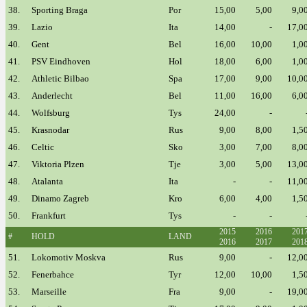
38.
Sporting Braga
Por
15,00
5,00
9,0
39.
Lazio
Ita
14,00
-
17,0
40.
Gent
Bel
16,00
10,00
1,0
41.
PSV Eindhoven
Hol
18,00
6,00
1,0
42.
Athletic Bilbao
Spa
17,00
9,00
10,0
43.
Anderlecht
Bel
11,00
16,00
6,0
44.
Wolfsburg
Tys
24,00
-
45.
Krasnodar
Rus
9,00
8,00
1,5
46.
Celtic
Sko
3,00
7,00
8,0
47.
Viktoria Plzen
Tje
3,00
5,00
13,0
48.
Atalanta
Ita
-
-
11,0
49.
Dinamo Zagreb
Kro
6,00
4,00
1,5
50.
Frankfurt
Tys
-
-
2015
2016
201
#
HOLD
LAND
2016
2017
201
51.
Lokomotiv Moskva
Rus
9,00
-
12,0
52.
Fenerbahce
Tyr
12,00
10,00
1,5
53.
Marseille
Fra
9,00
-
19,0