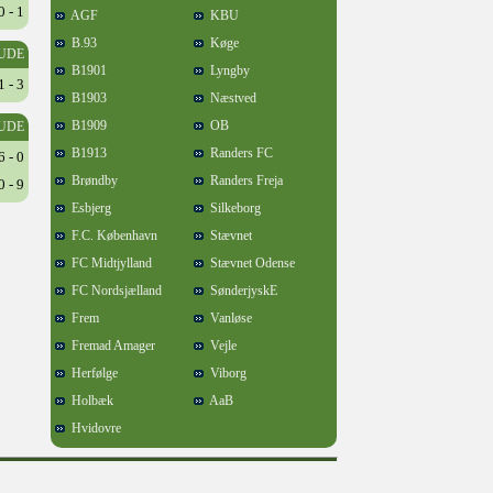
0 - 1
AGF
KBU
B.93
Køge
UDE
B1901
Lyngby
1 - 3
B1903
Næstved
B1909
OB
UDE
B1913
Randers FC
6 - 0
Brøndby
Randers Freja
0 - 9
Esbjerg
Silkeborg
F.C. København
Stævnet
FC Midtjylland
Stævnet Odense
FC Nordsjælland
SønderjyskE
Frem
Vanløse
Fremad Amager
Vejle
Herfølge
Viborg
Holbæk
AaB
Hvidovre