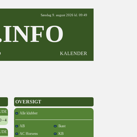
Søndag 9. august 2026 kl. 09:49
INFO
D
KALENDER
OVERSIGT
UDE
Alle klubber
0 - 4
AB
Ikast
UDE
AC Horsens
KB