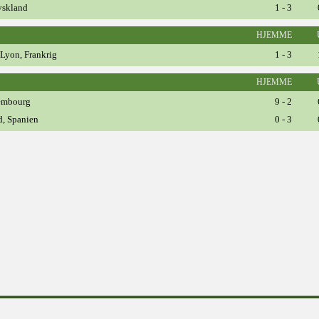
Tyskland
1 - 3
HJEMME
Lyon, Frankrig
1 - 3
HJEMME
embourg
9 - 2
d, Spanien
0 - 3