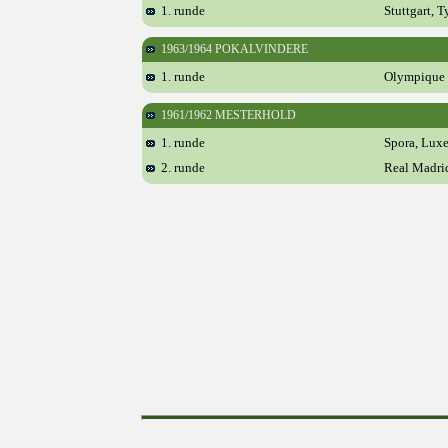
1. runde
Stuttgart, 
1963/1964 POKALVINDERE
1. runde
Olympique 
1961/1962 MESTERHOLD
1. runde
Spora, Lux
2. runde
Real Madri