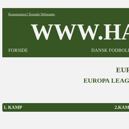
Kommentarer? Kontakt Webmaster
WWW.HA
FORSIDE
DANSK FODBOL
EUR
EUROPA LEAG
1. KAMP
2.KA