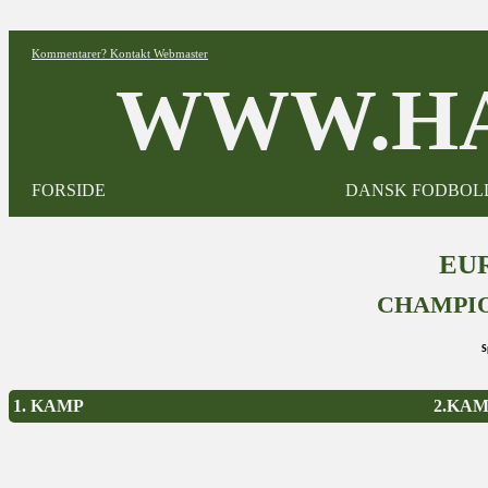
Kommentarer? Kontakt Webmaster
WWW.HA
FORSIDE
DANSK FODBOL
EUR
CHAMPIO
S
1. KAMP
2.KA