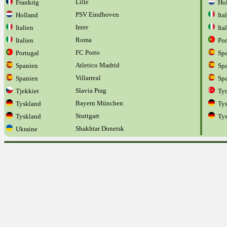
Lille
Frankrig
Hol
PSV Eindhoven
Holland
Ital
Inter
Italien
Ital
Roma
Italien
Por
FC Porto
Portugal
Spa
Atletico Madrid
Spanien
Spa
Villarreal
Spanien
Spa
Slavia Prag
Tjekkiet
Tyr
Bayern München
Tyskland
Tys
Stuttgart
Tyskland
Tys
Shakhtar Donetsk
Ukraine