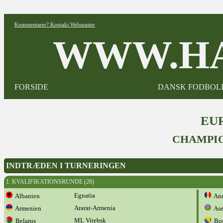
Kommentarer? Kontakt Webmaster
WWW.HA
FORSIDE
DANSK FODBOL
EUR
CHAMPIO
INDTRÆDEN I TURNERINGEN
1. KVALIFIKATIONSRUNDE (28)
Egnatia
Albanien
And
Ararat-Armenia
Armenien
Ase
ML Vitebsk
Belarus
Bos