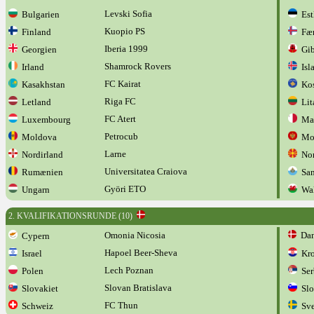
Levski Sofia
Bulgarien
Est
Kuopio PS
Finland
Fær
Iberia 1999
Georgien
Gibr
Shamrock Rovers
Irland
Isl
FC Kairat
Kasakhstan
Kos
Riga FC
Letland
Lit
FC Atert
Luxembourg
Mal
Petrocub
Moldova
Mon
Larne
Nordirland
Nor
Universitatea Craiova
Rumænien
San
Györi ETO
Ungarn
Wal
2. KVALIFIKATIONSRUNDE (10)
Omonia Nicosia
Dan
Cypern
Hapoel Beer-Sheva
Israel
Kro
Lech Poznan
Polen
Ser
Slovan Bratislava
Slovakiet
Slo
FC Thun
Schweiz
Sve