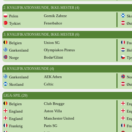
2. KVALIFIKATIONSRUNDE, IKKE-MESTER (4)
Gornik Zabrze
Polen
Sko
Fenerbahce
Tyrkiet
Øst
3. KVALIFIKATIONSRUNDE, IKKE-MESTER (6)
Union SG
Belgien
Fra
Olympiakos Piræus
Grækenland
Hol
Bodø/Glimt
Norge
Tje
4. KVALIFIKATIONSRUNDE (4)
AEK Athen
Grækenland
Nor
Celtic
Skotland
Øst
LIGA-SPIL (29)
Club Brugge
Belgien
Eng
Aston Villa
England
Eng
Manchester United
England
Eng
Paris SG
Frankrig
Fra