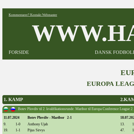
Kommentarer? Kontakt Webmaster
WWW.HA
FORSIDE
DANSK FODBOL
EUR
EUROPA LEAG
1. KAMP
2.KA
Botev Plovdiv til 2. kvalifikationsrunde. Maribor til Europa Conference League 2.
11.07.2024
Botev Plovdiv - Maribor 2-1
18.07.20
9.
1-0
Anthony Ujah
13.
1
19.
1-1
Pijus Sirvys
47.
1