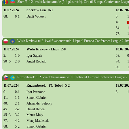
Sheriff til 2. kvalifikationsrunde (5-4 på straffe). Zira til Europa Conference Leagu
11.07.2024
Sheriff - Zira 0-1
18.07.20
88.
0-1
Davit Volkovi
5.
1
40.
54.
1
77.
1
Wisla Krakow til 2. kvalifikationsrunde. Llapi til Europa Conference League 2. kv
11.07.2024
Wisla Krakow - Llapi 2-0
18.07.20
2.
1-0
Igor Sapala
58.
0
90+5.
2-0
Angel Rodado
74.
1
90.
1
Ruzomberok til 2. kvalifikationsrunde. FC Tobol til Europa Conference League 2. 
11.07.2024
Ruzomberok - FC Tobol 5-2
18.07.20
9.
0-1
Igor Ivanovic
8.
1
11.
1-1
Simon Gabriel
40.
2-1
Alexander Selecky
45.
2-2
David Henen
45+3.
3-2
Matus Maly
77.
4-2
Matej Madlenak
88.
5-2
Simon Gabriel