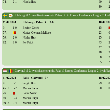
74.
2-1
Nikola Iliev
60.
1
80.
2
Elfsborg til 2. kvalifikationsrunde. Pafos FC til Europa Conference League 2. kval
11.07.2024
Elfsborg - Pafos FC 3-0
18.07.20
9.
1-0
Besfort Zeneli
15.
57.
Matias German Melluso
23.
0
59.
2-0
Niklas Hult
25.
1
82.
3-0
Per Frick
43.
2
47.
2
48.
2
58.
2
85.
2
Corvinul til 2. kvalifikationsrunde. Paks til Europa Conference League 2. kvalifik
11.07.2024
Paks - Corvinul 0-4
18.07.20
9.
0-1
Sergiu Bus
79.
0
45+2.
0-2
Marius Lupu
90.
0
76.
Balint Szabo
86.
0-3
Marius Lupu
90+3.
0-4
Marius Lupu