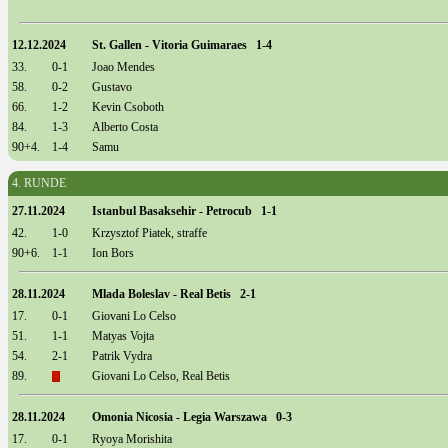
12.12.2024
St. Gallen - Vitoria Guimaraes 1-4
33.
0-1
Joao Mendes
58.
0-2
Gustavo
66.
1-2
Kevin Csoboth
84.
1-3
Alberto Costa
90+4.
1-4
Samu
4. RUNDE
27.11.2024
Istanbul Basaksehir - Petrocub 1-1
42.
1-0
Krzysztof Piatek, straffe
90+6.
1-1
Ion Bors
28.11.2024
Mlada Boleslav - Real Betis 2-1
17.
0-1
Giovani Lo Celso
51.
1-1
Matyas Vojta
54.
2-1
Patrik Vydra
89.
Giovani Lo Celso, Real Betis
28.11.2024
Omonia Nicosia - Legia Warszawa 0-3
17.
0-1
Ryoya Morishita