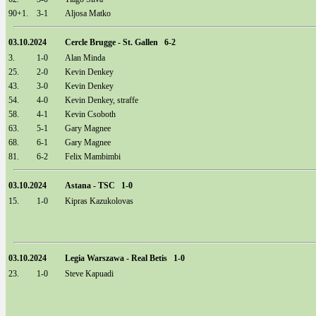
90+1.
3-1
Aljosa Matko
03.10.2024
Cercle Brugge - St. Gallen 6-2
3.
1-0
Alan Minda
25.
2-0
Kevin Denkey
43.
3-0
Kevin Denkey
54.
4-0
Kevin Denkey, straffe
58.
4-1
Kevin Csoboth
63.
5-1
Gary Magnee
68.
6-1
Gary Magnee
81.
6-2
Felix Mambimbi
03.10.2024
Astana - TSC 1-0
15.
1-0
Kipras Kazukolovas
03.10.2024
Legia Warszawa - Real Betis 1-0
23.
1-0
Steve Kapuadi