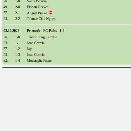
26.
1-0
Valon Berisha
49.
2-0
Florian Flecker
57.
2-1
August Priske
65.
2-2
Tokmac Chol Nguen
03.10.2024
Petrocub - FC Pafos 1-4
26.
1-0
Teodor Lungu, straffe
33.
1-1
Joao Correia
37.
1-2
Jaja
53.
1-3
Joao Correia
82.
1-4
Moustapha Name