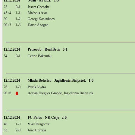
12.12.2024
Noah - APOEL 1-3
23.
0-1
Issam Chebake
45+4.
1-1
Matheus Aias
89.
1-2
Georgi Kostadinov
90+3.
1-3
David Abagna
12.12.2024
Petrocub - Real Betis 0-1
54.
0-1
Cedric Bakambu
12.12.2024
Mlada Boleslav - Jagiellonia Bialystok 1-0
76.
1-0
Patrik Vydra
90+6
Adrian Dieguez Grande, Jagiellonia Bialystok
12.12.2024
FC Pafos - NK Celje 2-0
48.
1-0
Vlad Dragomir
63.
2-0
Joao Correia