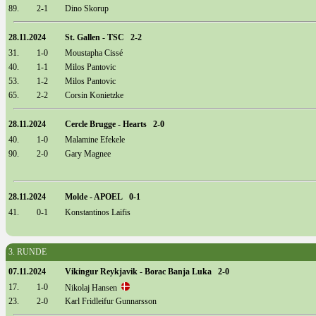
89.
2-1
Dino Skorup
28.11.2024
St. Gallen - TSC 2-2
31.
1-0
Moustapha Cissé
40.
1-1
Milos Pantovic
53.
1-2
Milos Pantovic
65.
2-2
Corsin Konietzke
28.11.2024
Cercle Brugge - Hearts 2-0
40.
1-0
Malamine Efekele
90.
2-0
Gary Magnee
28.11.2024
Molde - APOEL 0-1
41.
0-1
Konstantinos Laifis
3. RUNDE
07.11.2024
Vikingur Reykjavik - Borac Banja Luka 2-0
17.
1-0
Nikolaj Hansen
23.
2-0
Karl Fridleifur Gunnarsson