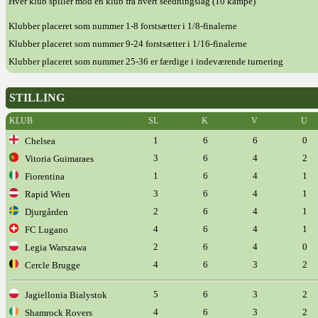
Hver klub spiller mod en klub fra hvert seedningslag (10 kampe)
Klubber placeret som nummer 1-8 forstsætter i 1/8-finalerne
Klubber placeret som nummer 9-24 forstsætter i 1/16-finalerne
Klubber placeret som nummer 25-36 er færdige i indeværende turnering
STILLING
KLUB
SL
K
V
U
1
6
6
0
Chelsea
3
6
4
2
Vitoria Guimaraes
1
6
4
1
Fiorentina
3
6
4
1
Rapid Wien
2
6
4
1
Djurgården
4
6
4
1
FC Lugano
2
6
4
0
Legia Warszawa
4
6
3
2
Cercle Brugge
5
6
3
2
Jagiellonia Bialystok
4
6
3
2
Shamrock Rovers