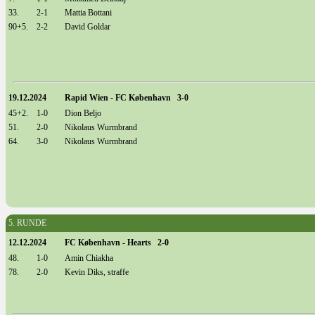
33.
2-1
Mattia Bottani
90+5.
2-2
David Goldar
19.12.2024
Rapid Wien - FC København 3-0
45+2.
1-0
Dion Beljo
51.
2-0
Nikolaus Wurmbrand
64.
3-0
Nikolaus Wurmbrand
5. RUNDE
12.12.2024
FC København - Hearts 2-0
48.
1-0
Amin Chiakha
78.
2-0
Kevin Diks, straffe