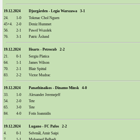
19.12.2024
Djurgården - Legia Warszawa 3-1
24.
1-0
Tokmac Chol Nguen
45+4.
2-0
Deniz Hummet
56.
2-1
Pawel Wszolek
76.
3-1
Patric Åslund
19.12.2024
Hearts - Petrocub 2-2
21.
0-1
Sergiu Platica
64.
1-1
James Wilson
70.
2-1
Blair Spittal
83.
2-2
Victor Mudrac
19.12.2024
Panathinaikos - Dinamo Minsk 4-0
33.
1-0
Alexander Jeremejeff
54.
2-0
Tete
65.
3-0
Tete
84.
4-0
Fotis Ioannidis
19.12.2024
Lugano - FC Pafos 2-2
4.
0-1
Selvmål, Amir Saipi
7.
1-1
Mohamed Belhadj