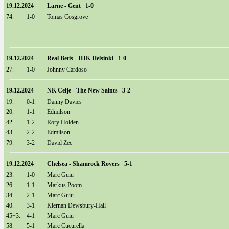
19.12.2024
Larne - Gent 1-0
74.
1-0
Tomas Cosgrove
19.12.2024
Real Betis - HJK Helsinki 1-0
27.
1-0
Johnny Cardoso
19.12.2024
NK Celje - The New Saints 3-2
19.
0-1
Danny Davies
20.
1-1
Edmilson
42.
1-2
Rory Holden
43.
2-2
Edmilson
79.
3-2
David Zec
19.12.2024
Chelsea - Shamrock Rovers 5-1
23.
1-0
Marc Guiu
26.
1-1
Markus Poom
34.
2-1
Marc Guiu
40.
3-1
Kiernan Dewsbury-Hall
45+3.
4-1
Marc Guiu
58.
5-1
Marc Cucurella