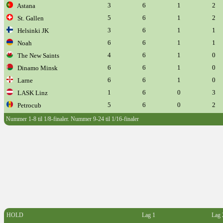
3
6
1
2
Astana
5
6
1
2
St. Gallen
3
6
1
1
Helsinki JK
6
6
1
1
Noah
4
6
1
0
The New Saints
6
6
1
0
Dinamo Minsk
6
6
1
0
Larne
1
6
0
3
LASK Linz
5
6
0
2
Petrocub
Nummer 1-8 til 1/8-finaler. Nummer 9-24 til 1/16-finaler
HOLD
Lag 1
Lag 