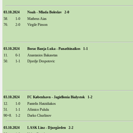
03.10.2024
Noah - Mlada Boleslav 2-0
58.
1-0
Matheus Aias
76.
2-0
Virgile Pinson
03.10.2024
Borac Banja Luka - Panathinaikos 1-1
11.
0-1
Anastasios Bakasetas
50.
1-1
Djordje Despotovic
03.10.2024
FC København - Jagiellonia Bialystok 1-2
12.
1-0
Pantelis Hatzidiakos
51.
1-1
Afimico Pululu
90+8.
1-2
Darko Churlinov
03.10.2024
LASK Linz - Djurgården 2-2