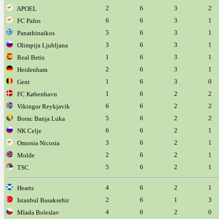
2
6
3
2
APOEL
6
6
3
1
FC Pafos
5
6
3
1
Panathinaikos
3
6
3
1
Olimpija Ljubljana
1
6
3
1
Real Betis
2
6
3
1
Heidenham
1
6
3
0
Gent
1
6
2
2
FC København
6
6
2
2
Vikingur Reykjavik
5
6
2
2
Borac Banja Luka
6
6
2
1
NK Celje
3
6
2
1
Omonia Nicosia
2
6
2
1
Molde
5
6
2
1
TSC
4
6
2
1
Hearts
2
6
1
3
Istanbul Basaksehir
4
6
2
0
Mlada Boleslav