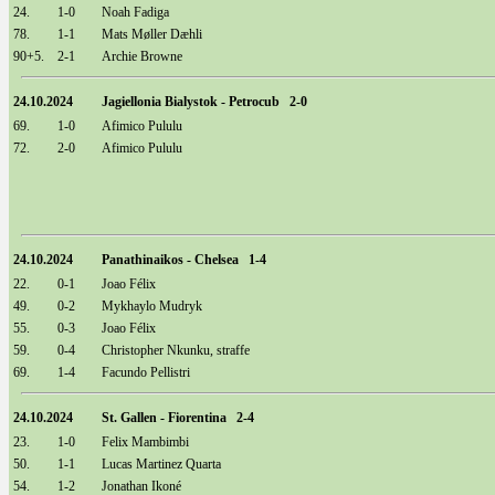
24.
1-0
Noah Fadiga
78.
1-1
Mats Møller Dæhli
90+5.
2-1
Archie Browne
24.10.2024
Jagiellonia Bialystok - Petrocub 2-0
69.
1-0
Afimico Pululu
72.
2-0
Afimico Pululu
24.10.2024
Panathinaikos - Chelsea 1-4
22.
0-1
Joao Félix
49.
0-2
Mykhaylo Mudryk
55.
0-3
Joao Félix
59.
0-4
Christopher Nkunku, straffe
69.
1-4
Facundo Pellistri
24.10.2024
St. Gallen - Fiorentina 2-4
23.
1-0
Felix Mambimbi
50.
1-1
Lucas Martinez Quarta
54.
1-2
Jonathan Ikoné