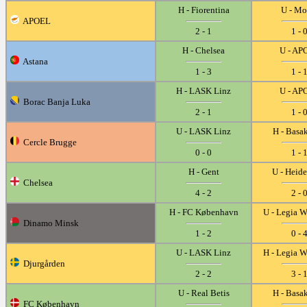
H - Fiorentina
U - Mo
APOEL
2 - 1
1 - 
H - Chelsea
U - AP
Astana
1 - 3
1 - 
H - LASK Linz
U - AP
Borac Banja Luka
2 - 1
1 - 
U - LASK Linz
H - Basa
Cercle Brugge
0 - 0
1 - 
H - Gent
U - Heid
Chelsea
4 - 2
2 - 
H - FC København
U - Legia 
Dinamo Minsk
1 - 2
0 - 
U - LASK Linz
H - Legia 
Djurgården
2 - 2
3 - 
U - Real Betis
H - Basa
FC København