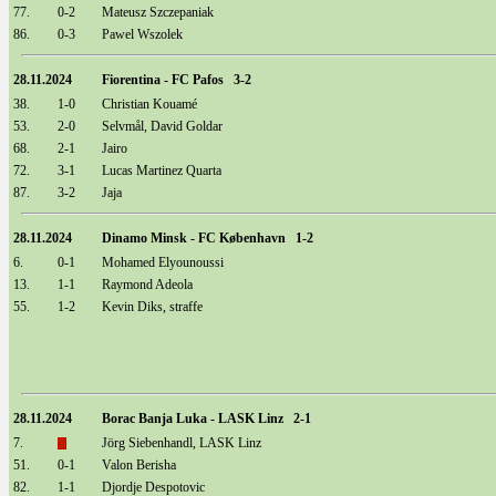
77.
0-2
Mateusz Szczepaniak
86.
0-3
Pawel Wszolek
28.11.2024
Fiorentina - FC Pafos 3-2
38.
1-0
Christian Kouamé
53.
2-0
Selvmål, David Goldar
68.
2-1
Jairo
72.
3-1
Lucas Martinez Quarta
87.
3-2
Jaja
28.11.2024
Dinamo Minsk - FC København 1-2
6.
0-1
Mohamed Elyounoussi
13.
1-1
Raymond Adeola
55.
1-2
Kevin Diks, straffe
28.11.2024
Borac Banja Luka - LASK Linz 2-1
7.
Jörg Siebenhandl, LASK Linz
51.
0-1
Valon Berisha
82.
1-1
Djordje Despotovic