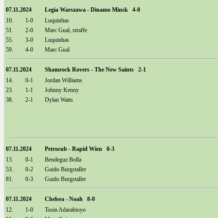
07.11.2024
Legia Warszawa - Dinamo Minsk 4-0
10.
1-0
Luquinhas
51.
2-0
Marc Gual, straffe
55.
3-0
Luquinhas
59.
4-0
Marc Gual
07.11.2024
Shamrock Rovers - The New Saints 2-1
14.
0-1
Jordan Williams
23.
1-1
Johnny Kenny
38.
2-1
Dylan Watts
07.11.2024
Petrocub - Rapid Wien 0-3
13.
0-1
Bendeguz Bolla
53.
0-2
Guido Burgstaller
81.
0-3
Guido Burgstaller
07.11.2024
Chelsea - Noah 8-0
12.
1-0
Tosin Adarabioyo