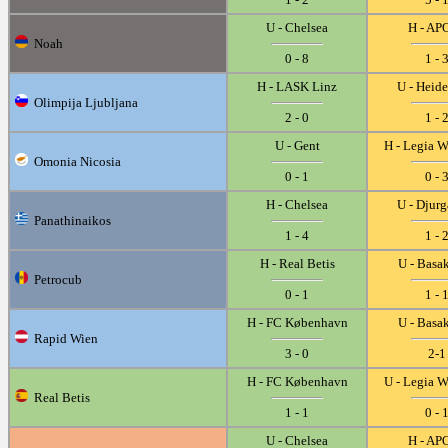
U - Chelsea
H - AP
Noah
0 - 8
1 - 
H - LASK Linz
U - Heid
Olimpija Ljubljana
2 - 0
1 - 
U - Gent
H - Legia 
Omonia Nicosia
0 - 1
0 - 
H - Chelsea
U - Djur
Panathinaikos
1 - 4
1 - 
H - Real Betis
U - Basa
Petrocub
0 - 1
1 - 
H - FC København
U - Basa
Rapid Wien
3 - 0
2-1
H - FC København
U - Legia 
Real Betis
1 - 1
0 - 
U - Chelsea
H - AP