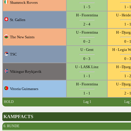
Shamrock Rovers
1 - 5
1 - 
H - Fiorentina
U - Heid
St. Gallen
2 - 4
1 - 
U - Fiorentina
H - Djur
The New Saints
0 - 2
0 - 
U - Gent
H - Legia 
TSC
0 - 3
0 - 
U - LASK Linz
H - Djur
Vikingur Reykjavik
1 - 1
1 - 
H - Fiorentina
U - Djur
Vitoria Guimaraes
1 - 1
2 - 
HOLD
Lag 1
Lag 
KAMPFACTS
6. RUNDE