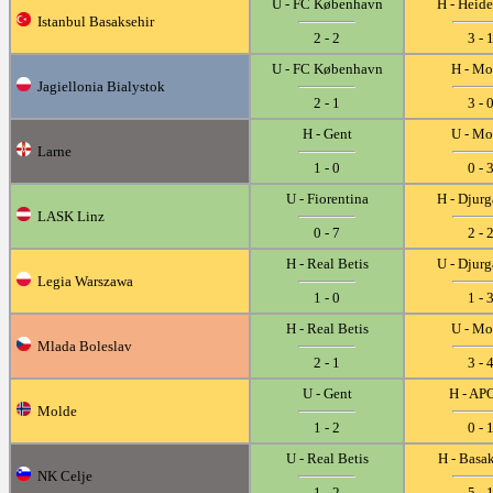
U - FC København
H - Heid
Istanbul Basaksehir
2 - 2
3 - 
U - FC København
H - Mo
Jagiellonia Bialystok
2 - 1
3 - 
H - Gent
U - Mo
Larne
1 - 0
0 - 
U - Fiorentina
H - Djur
LASK Linz
0 - 7
2 - 
H - Real Betis
U - Djur
Legia Warszawa
1 - 0
1 - 
H - Real Betis
U - Mo
Mlada Boleslav
2 - 1
3 - 
U - Gent
H - AP
Molde
1 - 2
0 - 
U - Real Betis
H - Basa
NK Celje
1 - 2
5 - 