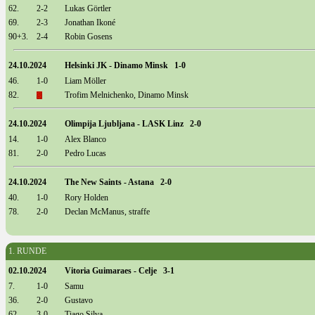
62.
2-2
Lukas Görtler
69.
2-3
Jonathan Ikoné
90+3.
2-4
Robin Gosens
24.10.2024
Helsinki JK - Dinamo Minsk 1-0
46.
1-0
Liam Möller
82.
Trofim Melnichenko, Dinamo Minsk
24.10.2024
Olimpija Ljubljana - LASK Linz 2-0
14.
1-0
Alex Blanco
81.
2-0
Pedro Lucas
24.10.2024
The New Saints - Astana 2-0
40.
1-0
Rory Holden
78.
2-0
Declan McManus, straffe
1. RUNDE
02.10.2024
Vitoria Guimaraes - Celje 3-1
7.
1-0
Samu
36.
2-0
Gustavo
62.
3-0
Tiago Silva