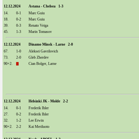
12.12.2024
Astana - Chelsea 1-3
14.
0-1
Marc Guiu
18.
0-2
Marc Guiu
39.
0-3
Renato Veiga
45.
1-3
Marin Tomasov
12.12.2024
Dinamo Minsk - Larne 2-0
67.
1-0
Aleksei Gavrilovich
73.
2-0
Gleb Zherdev
90+2.
Cian Bolger, Larne
12.12.2024
Helsinki JK - Molde 2-2
14.
0-1
Frederik Ihler
27.
0-2
Frederik Ihler
32.
1-2
Lee Erwin
90+2.
2-2
Kai Meriluoto