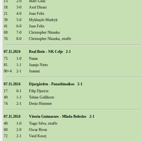
13.
2-0
Marc Guiu
18.
3-0
Axel Disasi
21.
4-0
Joao Felix
39.
5-0
Mykhaylo Mudryk
41.
6-0
Joao Felix
69.
7-0
Christopher Nkunku
76.
8-0
Christopher Nkunku, straffe
07.11.2024
Real Betis - NK Celje 2-1
75.
1-0
Natan
81.
1-1
Juanjo Nieto
90+4.
2-1
Juanmi
07.11.2024
Djurgården - Panathinaikos 2-1
17.
0-1
Filip Djuricic
49.
1-1
Tobias Gulliksen
74.
2-1
Deniz Hümmet
07.11.2024
Vitoria Guimaraes - Mlada Boleslav 2-1
40.
1-0
Tiago Silva, straffe
60.
2-0
Oscar Rivas
72.
2-1
Vasil Kusej