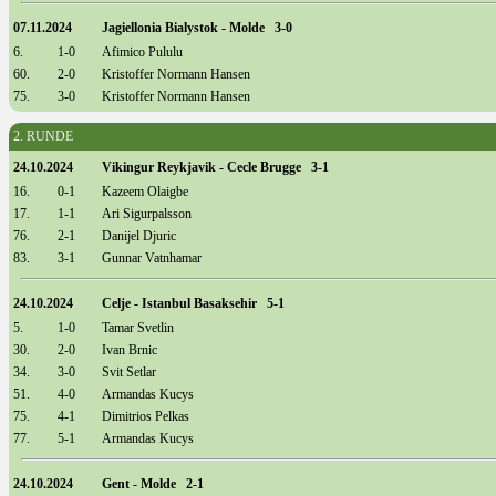
07.11.2024
Jagiellonia Bialystok - Molde 3-0
6.
1-0
Afimico Pululu
60.
2-0
Kristoffer Normann Hansen
75.
3-0
Kristoffer Normann Hansen
2. RUNDE
24.10.2024
Vikingur Reykjavik - Cecle Brugge 3-1
16.
0-1
Kazeem Olaigbe
17.
1-1
Ari Sigurpalsson
76.
2-1
Danijel Djuric
83.
3-1
Gunnar Vatnhamar
24.10.2024
Celje - Istanbul Basaksehir 5-1
5.
1-0
Tamar Svetlin
30.
2-0
Ivan Brnic
34.
3-0
Svit Setlar
51.
4-0
Armandas Kucys
75.
4-1
Dimitrios Pelkas
77.
5-1
Armandas Kucys
24.10.2024
Gent - Molde 2-1