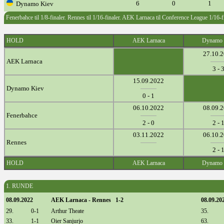
6
0
1
Dynamo Kiev
Fenerbahce til 1/8-finaler. Rennes til 1/16-finaler. AEK Larnaca til Conference League 1/16-f
HOLD
AEK Larnaca
Dynamo 
27.10.
AEK Larnaca
3 - 
15.09.2022
Dynamo Kiev
0 - 1
06.10.2022
08.09.
Fenerbahce
2 - 0
2 - 
03.11.2022
06.10.
Rennes
2 - 
HOLD
AEK Larnaca
Dynamo 
1. RUNDE
08.09.2022
AEK Larnaca - Rennes 1-2
08.09.20
29.
0-1
Arthur Theate
35.
33.
1-1
Oier Sanjurjo
63.