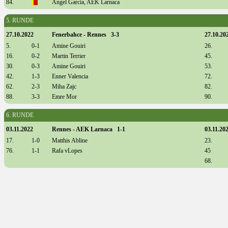
84.
Angel Garcia, AEK Larnaca
5. RUNDE
27.10.2022
Fenerbahce - Rennes 3-3
27.10.20
5.
0-1
Amine Gouiri
26.
16.
0-2
Martin Terrier
45.
30.
0-3
Amine Gouiri
53.
42.
1-3
Enner Valencia
72.
62.
2-3
Miha Zajc
82.
88.
3-3
Emre Mor
90.
6. RUNDE
03.11.2022
Rennes - AEK Larnaca 1-1
03.11.20
17.
1-0
Matthis Abline
23.
76.
1-1
Rafa vLopes
45
68.