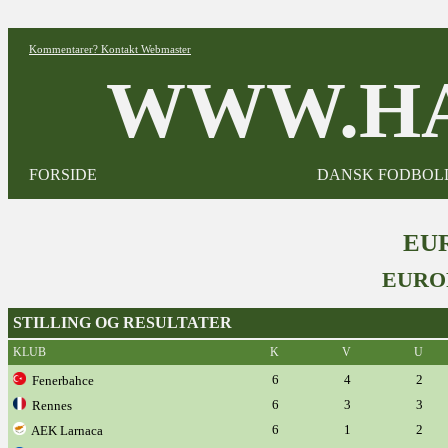
Kommentarer? Kontakt Webmaster
WWW.HA
FORSIDE
DANSK FODBOL
EUR
EURO
STILLING OG RESULTATER
KLUB
K
V
U
6
4
2
Fenerbahce
6
3
3
Rennes
6
1
2
AEK Larnaca