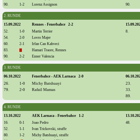
90.
1-2
Lorenz Assignon
90.
2. RUNDE
15.09.2022
Rennes - Fenerbahce 2-2
15.09.20
52.
1-0
Martin Terrier
8.
54.
2-0
Lovro Majer
60.
2-1
Irfan Can Kahveci
83.
Hamari Traore, Rennes
90.
2-2
Enner Valencia
3. RUNDE
06.10.2022
Fenerbahce - AEK Larnaca 2-0
06.10.20
26.
1-0
Michy Batshuayi
23.
79.
2-0
Rafail Mamas
33.
89.
4. RUNDE
13.10.2022
AEK Larnaca - Fenerbahce 1-2
13.10.20
16.
0-1
Joao Pedro
48.
52.
1-1
Ivan Trickovski, straffe
80.
1-2
Michy Batshuayi, straffe