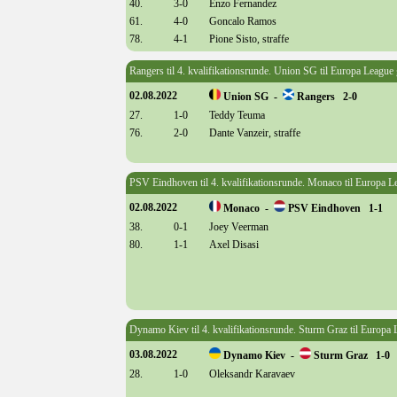
40.
3-0
Enzo Fernandez
61.
4-0
Goncalo Ramos
78.
4-1
Pione Sisto, straffe
Rangers til 4. kvalifikationsrunde. Union SG til Europa League
02.08.2022
Union SG -
Rangers 2-0
27.
1-0
Teddy Teuma
76.
2-0
Dante Vanzeir, straffe
PSV Eindhoven til 4. kvalifikationsrunde. Monaco til Europa L
02.08.2022
Monaco -
PSV Eindhoven 1-1
38.
0-1
Joey Veerman
80.
1-1
Axel Disasi
Dynamo Kiev til 4. kvalifikationsrunde. Sturm Graz til Europa
03.08.2022
Dynamo Kiev -
Sturm Graz 1-0
28.
1-0
Oleksandr Karavaev