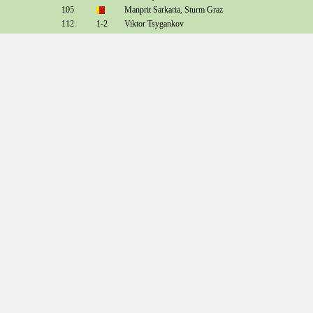
105
Manprit Sarkaria, Sturm Graz
112.
1-2
Viktor Tsygankov