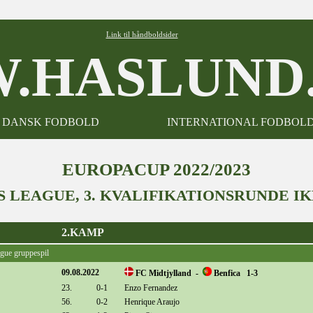
Link til håndboldsider
.HASLUND.
DANSK FODBOLD
INTERNATIONAL FODBOL
EUROPACUP 2022/2023
 LEAGUE, 3. KVALIFIKATIONSRUNDE I
2.KAMP
ague gruppespil
09.08.2022
FC Midtjylland -
Benfica 1-3
23.
0-1
Enzo Fernandez
56.
0-2
Henrique Araujo