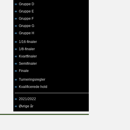
Gruppe D
Gruppe E
Gruppe F
Gruppe G
Gruppe H
1/16-finaler
1/8-finaler
Kvartfinaler
Semifinaler
Finale
Turneringsregler
Kvalificerede hold
2021/2022
Øvrige år