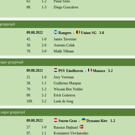
63.
1-2
Pione Sisto
88.
1-3
Diego Goncalves
 gruppespil
09.08.2022
Rangers -
Union SG 3-0
45.
1-0
James Tavernier
58.
2-0
Antonio Colak
79.
3-0
Malik Tillman
eague gruppespil
09.08.2022
PSV Eindhoven -
Monaco 3-2
21.
1-0
Joey Veerman
58.
1-1
Guillermo Maripan
70.
1-2
Wissam Ben Yedder
89.
2-2
Erick Gutierrez
109.
3-2
Luuk de Jong
 League gruppespil
09.08.2022
Sturm Graz -
Dynamo Kiev 1-2
27.
1-0
Rasmus Højlund
97,
1.1
Kostiantyn Vivcharenko