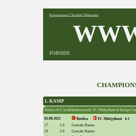
Kommentarer? Kontakt Webmaster
WWW
FORSIDE
CHAMPIONS
1. KAMP
Benfica til 4. kvalifikationsrunde. FC Midtjylland til Europa Le
02.08.2022
Benfica -
FC Midtjylland 4-1
17.
1-0
Goncalo Ramos
33.
2-0
Goncalo Ramos