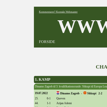
Kommentarer? Kontakt Webmaster
WWW
FORSIDE
CHA
1. KAMP
Dinamo Zagreb til 3. kvalifikationsrunde. Shkupi til Europa Lea
19.07.2022
Dinamo Zagreb -
Shkupi 2-2
25.
0-1
Queven
44.
1-1
Arijan Ademi