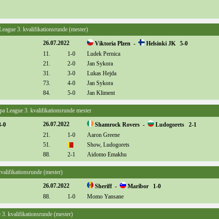
 League 3. kvalifikationsrunde (mester)
26.07.2022
Viktoria Plzen -
Helsinki JK 5-0
11.
1-0
Ludek Pernica
21.
2-0
Jan Sykora
31.
3-0
Lukas Hejda
73.
4-0
Jan Sykora
84.
5-0
Jan Kliment
opa League 3. kvalifikationsrunde mester
26.07.2022
-0
Shamrock Rovers -
Ludogorets 2-1
21.
1-0
Aaron Greene
51.
Show, Ludogorets
88.
2-1
Aidomo Emakhu
kvalifikationsrunde (mester)
26.07.2022
Sheriff -
Maribor 1-0
88.
1-0
Momo Yansane
e 3. kvalifikationsrunde (mester)