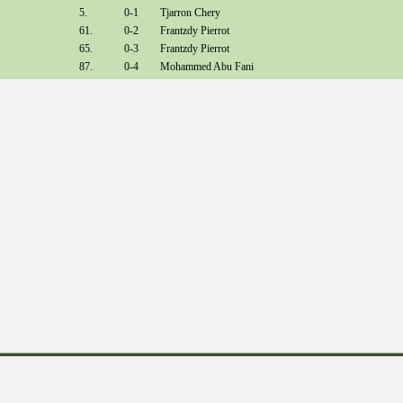
5.
0-1
Tjarron Chery
61.
0-2
Frantzdy Pierrot
65.
0-3
Frantzdy Pierrot
87.
0-4
Mohammed Abu Fani