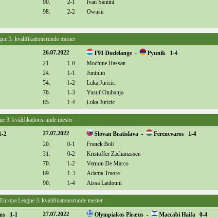
90.
2-1
Ivan Santini
98.
2-2
Owusu
gue 3. kvalifikationsrunde mester
26.07.2022
F91 Dudelange -
Pyunik 1-4
21.
1-0
Mochine Hassan
24.
1-1
Juninho
54.
1-2
Luka Juricic
76.
1-3
Yusuf Otubanjo
85.
1-4
Luka Juricic
ue 3. kvalifikationsrunde mester
27.07.2022
1-2
Slovan Bratislava -
Ferencvaros 1-4
20.
0-1
Franck Boli
31.
0-2
Kristoffer Zachariassen
70.
1-2
Vernon De Marco
89.
1-3
Adama Traore
90.
1-4
Aissa Laidouni
l Europa League 3. kvalifikationsrunde mester
27.07.2022
us 1-1
Olympiakos Piræus -
Maccabi Haifa 0-4