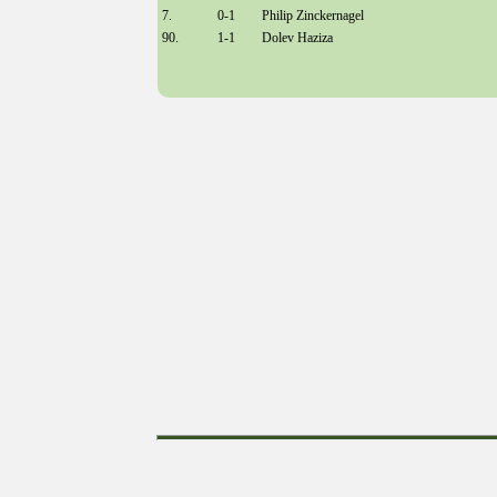
7.
0-1
Philip Zinckernagel
90.
1-1
Dolev Haziza