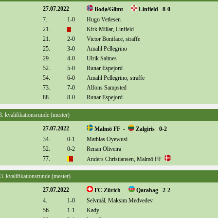
27.07.2022
Bodø/Glimt -
Linfield 8-0
7.
1-0
Hugo Vetlesen
21.
Kirk Millar, Linfield
21.
2-0
Victor Boniface, straffe
25.
3-0
Amahl Pellegrino
29.
4-0
Ulrik Saltnes
52.
5-0
Runar Espejord
54.
6-0
Amahl Pellegrino, straffe
73.
7-0
Alfons Sampsted
88
8-0
Runar Espejord
3. kvalifikationsrunde (mester)
27.07.2022
Malmö FF -
Zalgiris 0-2
34.
0-1
Mathias Oyewusi
52.
0-2
Renan Oliveira
77.
Anders Christiansen, Malmö FF
3. kvalifikationsrunde (mester)
27.07.2022
FC Zürich -
Qarabag 2-2
4.
1-0
Selvmål, Maksim Medvedev
56.
1-1
Kady