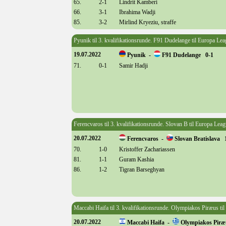
65.
2-1
Lindrit Kamberi
66.
3-1
Ibrahima Wadji
85.
3-2
Mirlind Kryeziu, straffe
Pyunik til 3. kvalifikationsrunde. F91 Dudelange til Europa Lea
19.07.2022
Pyunik -
F91 Dudelange 0-1
71.
0-1
Samir Hadji
Ferencvaros til 3. kvalifikationsrunde. Slovan B til Europa Leag
20.07.2022
Ferencvaros -
Slovan Bratislava 
70.
1-0
Kristoffer Zachariassen
81.
1-1
Guram Kashia
86.
1-2
Tigran Barseghyan
Maccabi Haifa til 3. kvalifikationsrunde. Olympiakos Piræus ti
20.07.2022
Maccabi Haifa -
Olympiakos Piræ