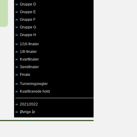
Gruppe D
Gruppe E
Gruppe F
Gruppe G
Gruppe H
1/16-finaler
1/8-finaler
Kvartfinaler
Semifinaler
Finale
Turneringsregler
Kvalificerede hold
2021/2022
Øvrige år