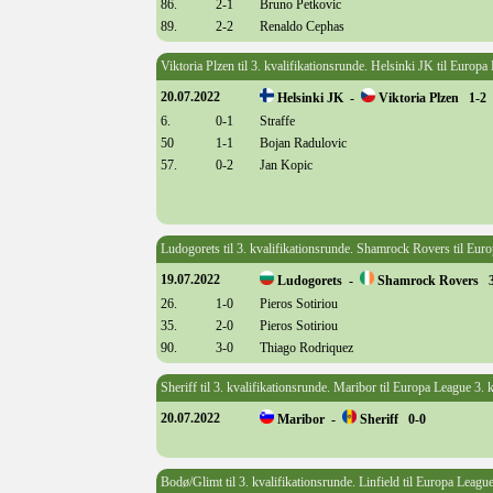
86.
2-1
Bruno Petkovic
89.
2-2
Renaldo Cephas
Viktoria Plzen til 3. kvalifikationsrunde. Helsinki JK til Europa
20.07.2022
Helsinki JK -
Viktoria Plzen 1-2
6.
0-1
Straffe
50
1-1
Bojan Radulovic
57.
0-2
Jan Kopic
Ludogorets til 3. kvalifikationsrunde. Shamrock Rovers til Eur
19.07.2022
Ludogorets -
Shamrock Rovers 3
26.
1-0
Pieros Sotiriou
35.
2-0
Pieros Sotiriou
90.
3-0
Thiago Rodriquez
Sheriff til 3. kvalifikationsrunde. Maribor til Europa League 3. 
20.07.2022
Maribor -
Sheriff 0-0
Bodø/Glimt til 3. kvalifikationsrunde. Linfield til Europa Leagu