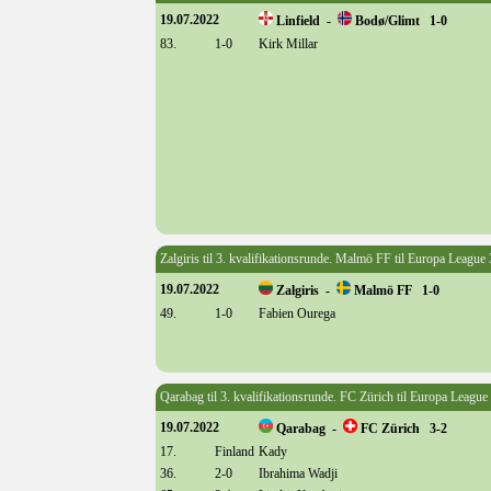
19.07.2022
Linfield -
Bodø/Glimt 1-0
83.
1-0
Kirk Millar
Zalgiris til 3. kvalifikationsrunde. Malmö FF til Europa League 
19.07.2022
Zalgiris -
Malmö FF 1-0
49.
1-0
Fabien Ourega
Qarabag til 3. kvalifikationsrunde. FC Zürich til Europa League 
19.07.2022
Qarabag -
FC Zürich 3-2
17.
Finland
Kady
36.
2-0
Ibrahima Wadji