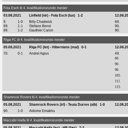
Fola Esch til 4. kvalifikationsrunde mester
03.08.2021
Linfield (nir) - Fola Esch (lux) 1-2
12.08.2
9.
1-0
Billy Chadwick
69.
69.
1-1
Stefano Bensi
90.
89.
1-2
Gauthier Caron
90.
Riga FC til 4. kvalifikationsrunde mester
05.08.2021
Riga FC (let) - Hibernians (mal) 0-1
12.08.2
70.
0-1
Andrei Agius
49.
60.
90.
90.
105.
111.
115.
Shamrock Rovers til 4. kvalifikationsrunde mester
05.08.2021
Shamrock Rovers (irl) - Teuta Durres (alb) 1-0
12.08.2
90.
1-0
Aidomo Emakhu
Maccabi Haifa til 4. kvalifikationsrunde mester
05.08.2021
Maccabi Haifa (isr) - HB (fær) 7-2
12.08.2