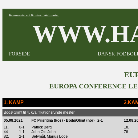
Kommentarer? Kontakt Webmaster
WWW.HA
FORSIDE
DANSK FODBOL
EUR
EUROPA CONFERENCE LE
1. KAMP
2.KA
Bodø Glimt til 4. kvalifikationsrunde mester
05.08.2021
FC Prishtina (kos) - Bodø/Glimt (nor) 2-1
12.08.2
11.
0-1
Patrick Berg
18.
44.
1-1
John Oto John
78.
82.
2-1
Selvmål, Marius Lode