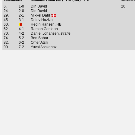
6.
1-0
Din David
20.
24.
2-0
Din David
29.
2-1
Mikkel Dahl '
45.
3-1
Dolev Haziza
60.
Hedin Hansen, HB
62.
4-1
Ramon Gershon
70.
4-2
Daniel Johansen, straffe
74.
5-2
Ben Sahar
82.
6-2
Omer Atzili
90.
7-2
Yuval Ashkenazi