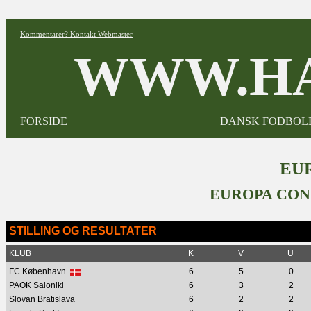
Kommentarer? Kontakt Webmaster
WWW.HA
FORSIDE
DANSK FODBOL
EUR
EUROPA CON
STILLING OG RESULTATER
KLUB
K
V
U
FC København
6
5
0
PAOK Saloniki
6
3
2
Slovan Bratislava
6
2
2