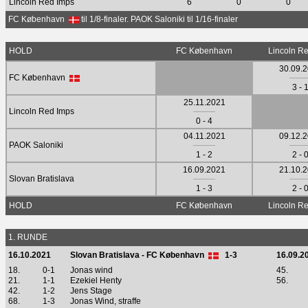
Lincoln Red Imps
6
0
0
FC København
til 1/8-finaler. PAOK Saloniki til 1/16-finaler
HOLD
FC København
Lincoln R
30.09.
FC København
3 - 
25.11.2021
Lincoln Red Imps
0 - 4
04.11.2021
09.12.
PAOK Saloniki
1 - 2
2 - 
16.09.2021
21.10.
Slovan Bratislava
1 - 3
2 - 
HOLD
FC København
Lincoln R
1. RUNDE
16.10.2021
Slovan Bratislava - FC København
1-3
16.09.2
18.
0-1
Jonas wind
45.
21.
1-1
Ezekiel Henty
56.
42.
1-2
Jens Stage
68.
1-3
Jonas Wind, straffe