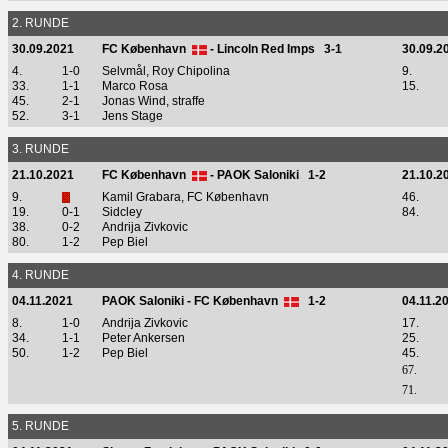
2. RUNDE
30.09.2021
FC København
- Lincoln Red Imps 3-1
30.09.2
4.
1-0
Selvmål, Roy Chipolina
9.
33.
1-1
Marco Rosa
15.
45.
2-1
Jonas Wind, straffe
52.
3-1
Jens Stage
3. RUNDE
21.10.2021
FC København
- PAOK Saloniki 1-2
21.10.2
9.
Kamil Grabara, FC København
46.
19.
0-1
Sidcley
84.
38.
0-2
Andrija Zivkovic
80.
1-2
Pep Biel
4. RUNDE
04.11.2021
PAOK Saloniki - FC København
1-2
04.11.2
8.
1-0
Andrija Zivkovic
17.
34.
1-1
Peter Ankersen
25.
50.
1-2
Pep Biel
45.
67.
71.
5. RUNDE