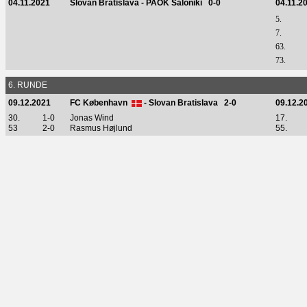
04.11.2021
Slovan Bratislava - PAOK Saloniki 0-0
04.11.2
5.
7.
63.
73.
6. RUNDE
09.12.2021
FC København
- Slovan Bratislava 2-0
09.12.2
30.
1-0
Jonas Wind
17.
53
2-0
Rasmus Højlund
55.