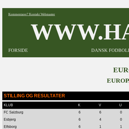
Kommentarer? Kontakt Webmaster
WWW.HA
FORSIDE
DANSK FODBOL
EUR
EUROP
STILLING OG RESULTATER
KLUB
K
V
U
FC Salzburg
6
6
0
Esbjerg
6
4
0
Elfsborg
6
1
1