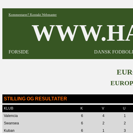
Kommentarer? Kontakt Webmaster
WWW.HA
FORSIDE
DANSK FODBOL
EUR
EUROP
STILLING OG RESULTATER
KLUB
K
V
U
Valencia
6
4
1
Swansea
6
2
2
Kuban
6
1
3