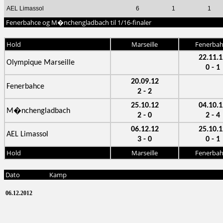
AEL Limassol
6
1
1
Fenerbahce og M�nchengladbach til 1/16-finaler
Hold
Marseille
Fenerbah
22.11.1
Olympique Marseille
0 - 1
20.09.12
Fenerbahce
2 - 2
25.10.12
04.10.1
M�nchengladbach
2 - 0
2 - 4
06.12.12
25.10.1
AEL Limassol
3 - 0
0 - 1
Hold
Marseille
Fenerbah
Dato
Kamp
06.12.2012