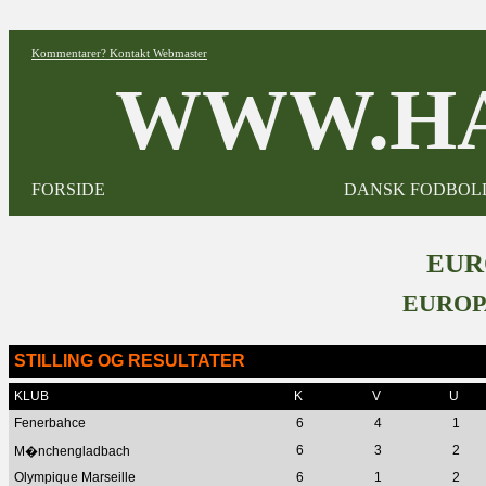
Kommentarer? Kontakt Webmaster
WWW.HA
FORSIDE
DANSK FODBOL
EUR
EUROP
STILLING OG RESULTATER
KLUB
K
V
U
Fenerbahce
6
4
1
6
3
2
M�nchengladbach
Olympique Marseille
6
1
2